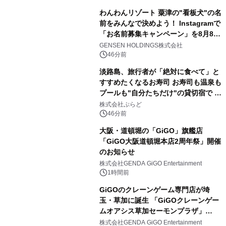
わんわんリゾート 粟津の"看板犬"の名
前をみんなで決めよう！ Instagramで
「お名前募集キャンペーン」を8月8日
(土)より開催
GENSEN HOLDINGS株式会社
46分前
淡路島、旅行者が「絶対に食べて」と
すすめたくなるお寿司 お寿司も温泉も
プールも"自分たちだけ"の貸切宿で 1
日1組限定「岩屋温泉 絵島別庭 海と
株式会社ぷらど
森」の握り寿司プラン
46分前
大阪・道頓堀の「GiGO」旗艦店
「GiGO大阪道頓堀本店2周年祭」開催
のお知らせ
株式会社GENDA GiGO Entertainment
1時間前
GiGOのクレーンゲーム専門店が埼
玉・草加に誕生 「GiGOクレーンゲー
ムオアシス草加セーモンプラザ」
2026年8月7日(金)10時グランドオープ
株式会社GENDA GiGO Entertainment