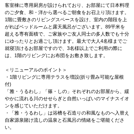
客室棟に専用厨房が設けられており、お部屋にて日本料理
のご夕食、和・洋から選べるご朝食をお召上り頂けます。
1階に畳敷きのリビングスペースを設け、室内の階段を上
がればベッドルームと露天風呂がございます。89平米を
超える専有面積で、ご家族やご友人同士の多人数でも十分
にゆったりとお過ごし頂けます。最大で大人4名様までご
就寝頂けるお部屋ですので、3名様以上でご利用の際に
は、1階のリビングにお布団をお敷き致します。
＜リニューアルのポイント＞
・1階リビングに専用テラスを増設(折り畳み可能な屋根
付)
「雅・うるわし」「篠・しの」それぞれのお部屋から、緩
やかに流れる川のせせらぎと自然いっぱいのマイナスイオ
ンを感じていただけます。
・「雅・うるわし」は浴槽を石造りの和風なものへ入替え
自家源泉賭け流しの温泉と石風呂の情緒をご堪能くださ
い。