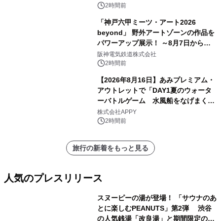
ン
2時間前
「神戸六甲ミーツ・アート2026
beyond」 野外アートゾーンの作品を
パワーアップ展示！ ～8月7日からは
直前割パスポートを販売～
阪神電気鉄道株式会社
2時間前
【2026年8月16日】あみプレミアム・
アウトレットで「DAY1夏のウォータ
ーバトルゲーム 水風船をなげまくろ
う！」を開催
株式会社APPY
2時間前
旅行の新着をもっと見る
人気のプレスリリース
スヌーピーの湯が登場！ 「サウナのあ
とに楽しむPEANUTS」第2弾 渋谷
の人気銭湯「改良湯」と期間限定のコ