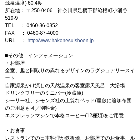
源泉温度) 60.4度
所在地： 〒250-0406 神奈川県足柄下郡箱根町小涌谷
519-9
TEL ： 0460-86-0852
FAX ： 0460-87-4000
URL ：
http://www.hakonesuishoen.jp
■その他 インフォメーション
・お部屋
全室、趣と間取りの異なるデザインのラグジュアリースイ
ート
自家源泉かけ流しの天然温泉の客室露天風呂 大浴場
ドリンクフリーのミニバー(冷蔵庫)
シーリー社、シモンズ社の上質なベッド(座敷に追加布団
のご用意も可／別料金)
エスプレッソマシンで本格コーヒー(12種類)をご用意
・お食事
レストランでの日本料理か鉄板焼、お部屋でのお食事、ル