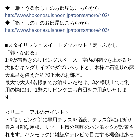
◆「雅・うるわし」のお部屋はこちらから
http://www.hakonesuishoen.jp/rooms/more/402/
◆「篠・しの」のお部屋はこちらから
http://www.hakonesuishoen.jp/rooms/more/403/
■スタイリッシュスイートメゾネット「宏・ふかし」
「郁・かおる」
1階が畳敷きのリビングスペース、室内の階段を上がると
大きなキングサイズのダブルベッドと、木枠に石造りの露
天風呂を備えた約70平米のお部屋。
最大で大人4名様までお泊りいただけ、3名様以上でご利
用の際には、1階のリビングにお布団をご用意いたしま
す。
＜リニューアルのポイント＞
・1階リビング部に専用テラスを増設、テラス部には折り
畳み可能な屋根、リゾート気分満喫のハンモックが設置さ
れます。ハンモックは雑誌やテレビで目にする機会はあっ