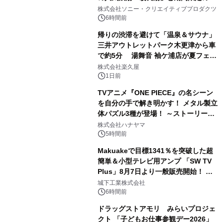
1
ラボレーション サウナイキタイコラ
株式会社ソニー・クリエイティブプロダクツ
ボグッズも発売決定！
6時間前
帰りの渋滞を避けて「温泉＆サウナ」
三井アウトレットパーク木更津から車
で約5分 湯舞音 袖ケ浦店が夏フェア
2
メニューを提供
株式会社楽久屋
1日前
TVアニメ『ONE PIECE』の名シーン
を自分の手で解き明かす！ メタル製立
体パズル3種が登場！ ～ストーリーと
3
ギミックが融合した 大人の体験型パズ
株式会社ハナヤマ
ルが8月7日(金)12時より先行予約受付
5時間前
開始～
Makuakeで目標1341％を突破した超
簡単＆小型テレビ用アンプ 「SW TV
Plus」8月7日より一般販売開始！ ケ
4
ーブル1本つなぐだけ、テレビの音が
城下工業株式会社
ぐっと豊かに
6時間前
ドラッグストアモリ みらいプロジェ
クト 「子どもお仕事参観デー2026」