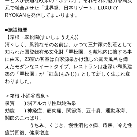
ービスが快適な欧米の「ホテル」。それぞれの魅力を高次
元で融合させた「世界発、日本リゾート」LUXURY
RYOKANを発信してまいります。
■施設概要
【箱根・翠松園(すいしょうえん)】
清々しく、風雅なその名前は、かつて三井家の別荘として
知られた国登録有形文化財「翠松園」を敷地内に擁する事
に由来。23室の客室は自家源泉かけ流しの露天風呂を備
えたモダンなスイートタイプ、レストランは趣深い和風建
築の「翠松園」が「紅葉(もみじ)」として新しく生まれ変
わりました。
＜箱根 小涌谷温泉＞
泉質 ) 弱アルカリ性単純温泉
効能 ) 神経症、筋肉痛、関節痛、五十肩、運動麻痺、
関節のこわばり、
うちみ、くじき、慢性消化器病、痔疾、冷え性
疲労回復、健康増進