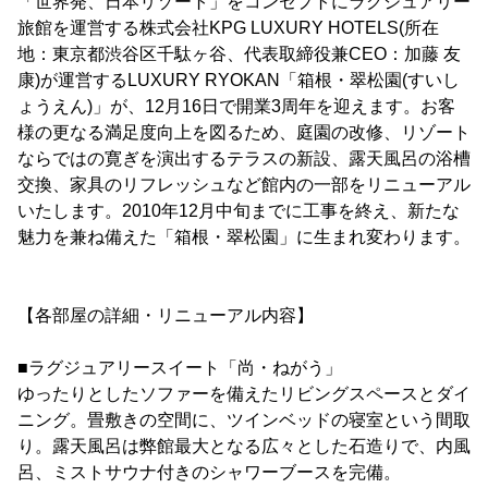
「世界発、日本リゾート」をコンセプトにラグジュアリー
旅館を運営する株式会社KPG LUXURY HOTELS(所在
地：東京都渋谷区千駄ヶ谷、代表取締役兼CEO：加藤 友
康)が運営するLUXURY RYOKAN「箱根・翠松園(すいし
ょうえん)」が、12月16日で開業3周年を迎えます。お客
様の更なる満足度向上を図るため、庭園の改修、リゾート
ならではの寛ぎを演出するテラスの新設、露天風呂の浴槽
交換、家具のリフレッシュなど館内の一部をリニューアル
いたします。2010年12月中旬までに工事を終え、新たな
魅力を兼ね備えた「箱根・翠松園」に生まれ変わります。
【各部屋の詳細・リニューアル内容】
■ラグジュアリースイート「尚・ねがう」
ゆったりとしたソファーを備えたリビングスペースとダイ
ニング。畳敷きの空間に、ツインベッドの寝室という間取
り。露天風呂は弊館最大となる広々とした石造りで、内風
呂、ミストサウナ付きのシャワーブースを完備。