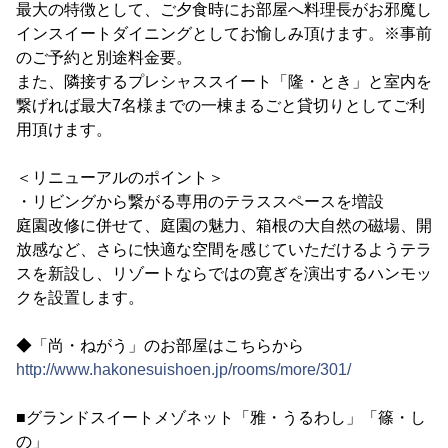
最大の特徴として、ご夕食時にお部屋へ料理長がお邪魔し
インスイートダイニングとしてお愉しみ頂けます。※事前
のご予約と別途料金要。
また、隣接するプレシャススイート「隆・とき」と室内を
繋げれば最大7名様までの一棟まるごと貸切りとしてご利
用頂けます。
＜リニューアルのポイント＞
・リビングから繋がる専用のテラススペースを増設
庭園改修に併せて、庭園の魅力、箱根の大自然の磁場、開
放感など、さらに快適な空間を感じていただけるようテラ
スを新設し、リゾートならではの寛ぎを演出するハンモッ
クを設置します。
◆「尚・ねがう」のお部屋はこちらから
http://www.hakonesuishoen.jp/rooms/more/301/
■グランドスイートメゾネット「雅・うるわし」「篠・し
の」