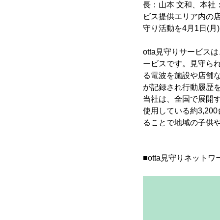
長：山本 文和、本社
ビス提供エリア内の店
守り活動を4月1日(
otta見守りサービ
ービスです。見守ら
る電波を施設や店舗
が記録され行動履歴
当社は、全国で展開す
使用している約3,2
ることで地域の子供
■otta見守りネット