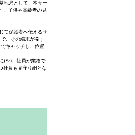
の基地局として、本サー
した、子供や高齢者の見
通じて保護者へ伝えるサ
とで、その端末が発す
ンでキャッチし、位置
に(※)、社員が業務で
持つ社員も見守り網とな