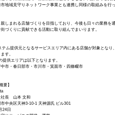
崎市地域見守りネットワーク事業とも連携し同様の取組みを行
し親しまれる店舗づくりを目指しており、今後も日々の業務を
な街づくりに貢献できる活動に取り組んでまいります。
taがシステム提供元となるサービスエリア内にある店舗が対象とな
します。
ttaの提供エリアは以下となります。
府中市・春日部市・市川市・箕面市・四條畷市
社概要】
a
社長 山本 文和
中央区天神3-10-1 天神源氏 ビル301
月24日