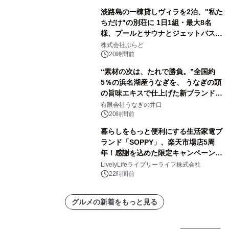
淡路島の一棟貸しヴィラを2泊、"私た
ちだけ"の別荘に 1日1組・最大8名
様、プールとサウナとジェットバス付
きで Villa Mon Temps AWAJIの連泊
株式会社ぷらど
素泊りプラン
20時間前
“素材の次は、たれで勝負。”全国約
5％の浜名湖産うなぎを、 うなぎの頭
の旨味エキスで仕上げた新ブランド
「井口の誉」誕生
有限会社うなぎの井口
20時間前
暮らしをもっと便利にする生活家電ブ
ランド「SOPPY」、楽天市場店5周
年！感謝を込めた限定キャンペーンを
8月10日より開催
LivelyLifeライブリーライフ株式会社
22時間前
グルメの新着をもっと見る