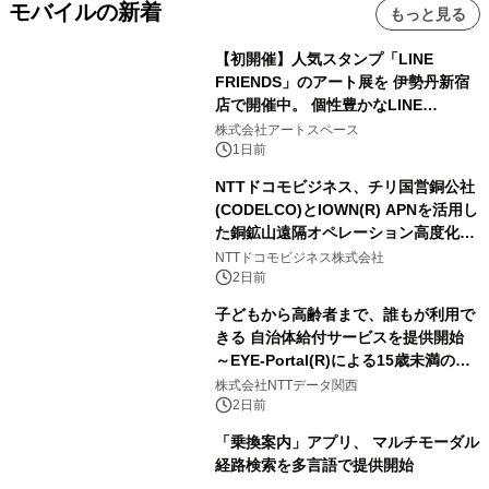
モバイルの新着
もっと見る
【初開催】人気スタンプ「LINE
FRIENDS」のアート展を 伊勢丹新宿
店で開催中。 個性豊かなLINE
FRIENDSの仲間たちが インテリアア
株式会社アートスペース
ートとして新たな魅力を発信。
1日前
NTTドコモビジネス、チリ国営銅公社
(CODELCO)とIOWN(R) APNを活用し
た銅鉱山遠隔オペレーション高度化に
向けた調査・実証を開始
NTTドコモビジネス株式会社
2日前
子どもから高齢者まで、誰もが利用で
きる 自治体給付サービスを提供開始
～EYE-Portal(R)による15歳未満の本
人認証と デジタルデバイド対策で実現
株式会社NTTデータ関西
～
2日前
「乗換案内」アプリ、 マルチモーダル
経路検索を多言語で提供開始