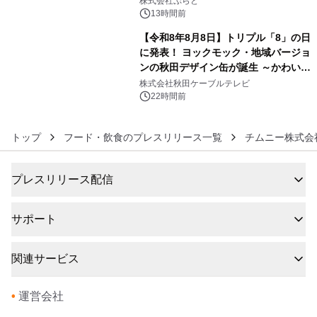
株式会社ぷらど
得な素泊まり連泊プランで
13時間前
【令和8年8月8日】トリプル「8」の日
に発表！ ヨックモック・地域バージョ
ンの秋田デザイン缶が誕生 ～かわいい
6
秋田犬の子犬と秋田の四季と名所を巡
株式会社秋田ケーブルテレビ
るパッケージ～ 9月1日(火)秋田県内で
22時間前
販売開始
トップ
フード・飲食のプレスリリース一覧
チムニー株式会
プレスリリース配信
サポート
関連サービス
•
運営会社