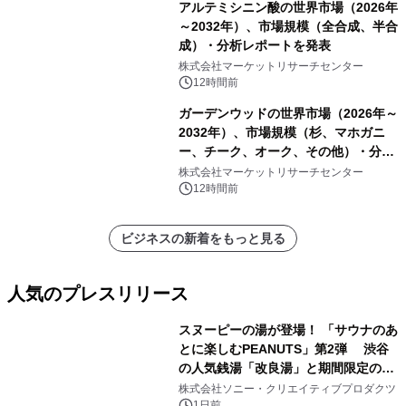
アルテミシニン酸の世界市場（2026年
～2032年）、市場規模（全合成、半合
成）・分析レポートを発表
株式会社マーケットリサーチセンター
12時間前
ガーデンウッドの世界市場（2026年～
2032年）、市場規模（杉、マホガニ
ー、チーク、オーク、その他）・分析
レポートを発表
株式会社マーケットリサーチセンター
12時間前
ビジネスの新着をもっと見る
人気のプレスリリース
スヌーピーの湯が登場！ 「サウナのあ
とに楽しむPEANUTS」第2弾 渋谷
の人気銭湯「改良湯」と期間限定のコ
1
ラボレーション サウナイキタイコラ
株式会社ソニー・クリエイティブプロダクツ
ボグッズも発売決定！
1日前