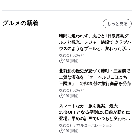
グルメの新着
もっと見る
時間に追われず、丸ごと1日淡路島グ
ルメと観光、レジャー施設で クラブハ
ウスのようなプールと、変わった形の
サウナも 「THE BOXY AWAJI」のお
株式会社ぷらど
得な素泊まり連泊プランで
13時間前
北前船の歴史が息づく港町・三国湊で
上質な滞在を 「オーベルジュほまち
三國湊」 1泊2食付の旅行商品を発売
株式会社ぷらど
19時間前
スマートなカニ旅を提案。最大
13％OFFとなる早割120日前が新たに
登場。早めの計画でいつもと変わらぬ
大人の冬旅を。ー夕日ヶ浦温泉「佳松
株式会社アウルコーポレーション
苑 別邸ふうか」ー
19時間前