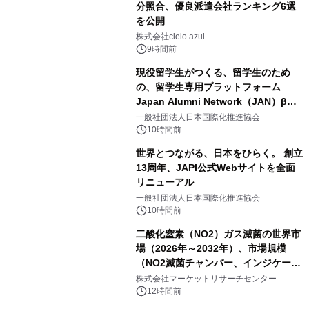
分照合、優良派遣会社ランキング6選
を公開
株式会社cielo azul
9時間前
現役留学生がつくる、留学生のため
の、留学生専用プラットフォーム
Japan Alumni Network（JAN）β版
をリリース
一般社団法人日本国際化推進協会
10時間前
世界とつながる、日本をひらく。 創立
13周年、JAPI公式Webサイトを全面
リニューアル
一般社団法人日本国際化推進協会
10時間前
二酸化窒素（NO2）ガス滅菌の世界市
場（2026年～2032年）、市場規模
（NO2滅菌チャンバー、インジケータ
ーおよびモニタリングシステム、その
株式会社マーケットリサーチセンター
他）・分析レポートを発表
12時間前