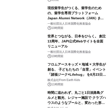
現役留学生がつくる、留学生のため
の、留学生専用プラットフォーム
Japan Alumni Network（JAN）β版
2
をリリース
一般社団法人日本国際化推進協会
10時間前
世界とつながる、日本をひらく。 創立
13周年、JAPI公式Webサイトを全面
リニューアル
3
一般社団法人日本国際化推進協会
10時間前
フロムアースキッズ × 地域 × 大学生が
創る、 子どもたちの「自育」イベント
「諸福ジーク×Lifehug」 を8月23日
4
(日)開催
株式会社From Earth Kids
11時間前
時間に追われず、丸ごと1日淡路島グ
ルメと観光、レジャー施設で クラブハ
ウスのようなプールと、変わった形の
5
サウナも 「THE BOXY AWAJI」のお