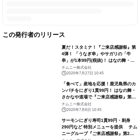
この発行者のリリース
夏だ！スタミナ！『ご来店感謝祭』第
4弾！ 「うなぎ串」やサガリの「牛
串」が1本99円(税抜)！ はなの舞・さ
かなや道場などチムニーグループで
チムニー株式会社
8/2まで開催
2020年7月27日 10:45
「食べて」産地を応援！鹿児島県のカ
ンパチをにぎり1貫99円！ はなの舞・
さかなや道場で『ご来店感謝祭』第3
弾 7/6より開催！
チムニー株式会社
2020年7月6日 10:45
サーモンにぎり寿司1貫99円・刺身
290円など 特別メニューを提供 チム
ニーグループ『ご来店感謝祭』第2弾
が6/20から開催！