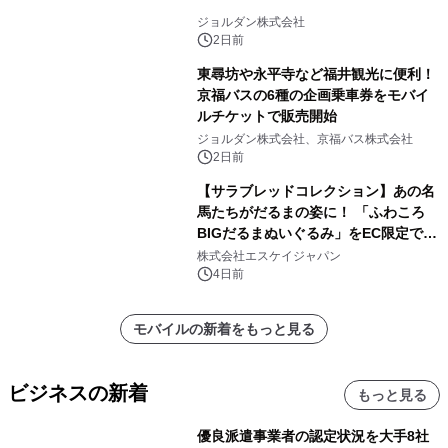
ジョルダン株式会社
2日前
東尋坊や永平寺など福井観光に便利！
京福バスの6種の企画乗車券をモバイ
ルチケットで販売開始
ジョルダン株式会社、京福バス株式会社
2日前
【サラブレッドコレクション】あの名
馬たちがだるまの姿に！ 「ふわころ
BIGだるまぬいぐるみ」をEC限定で受
注販売開始
株式会社エスケイジャパン
4日前
モバイルの新着をもっと見る
ビジネスの新着
もっと見る
優良派遣事業者の認定状況を大手8社