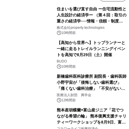
住まいを選び直す自由 ー住宅流動性と
人生設計の経済学ー （第４回：取引の
重さの経済学──情報・信頼・制度を
PropTechはどう組み替えるか）｜
株式会社property technologies
PropTech-Lab
10時間前
【高知から世界へ】トップランナーと
一緒に走るトレイルランニングイベン
トを高知で8月29日（土）開催
BUDO
10時間前
新橋歯科医科診療所 副院長・歯科医師
小野宇宙が「後悔しない歯科選び」
「痛くない歯科治療」「不安がない治
療計画」をテーマに専門監修
医療法人財団 興学会
12時間前
熊本産胡蝶蘭×富山産ジニア「花でつ
ながる希望の輪」 熊本復興支援チャリ
ティーワークショップを8月9日、富
山・射水で開催
フラワーライフ振興協議会