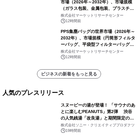
市場（2026年～2032年）、市場規模
（ガラス包装、金属包装、プラスチッ
ク包装、その他）・分析レポートを発
株式会社マーケットリサーチセンター
表
12時間前
PPS集塵バッグの世界市場（2026年～
2032年）、市場規模（円筒形フィルタ
ーバッグ、平袋型フィルターバッグ、
プリーツフィルターバッグ、その
株式会社マーケットリサーチセンター
他）・分析レポートを発表
12時間前
ビジネスの新着をもっと見る
人気のプレスリリース
スヌーピーの湯が登場！ 「サウナのあ
とに楽しむPEANUTS」第2弾 渋谷
の人気銭湯「改良湯」と期間限定のコ
1
ラボレーション サウナイキタイコラ
株式会社ソニー・クリエイティブプロダクツ
ボグッズも発売決定！
19時間前