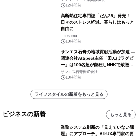
12時間前
高断熱住宅専門誌「だん25」発売！
日々のストレス軽減、暮らしはもっと
自由に
jimosumu
13時間前
サンエス石膏の地域貢献活動が加速 ―
関連会社Attipect主催「田んぼラグビ
ー」は100名超が熱狂しNHKで放送さ
れました。
サンエス石膏株式会社
13時間前
ライフスタイルの新着をもっと見る
ビジネスの新着
もっと見る
業務システム刷新の「見えていない課
題」にアプローチ。AI×UX専門家の要