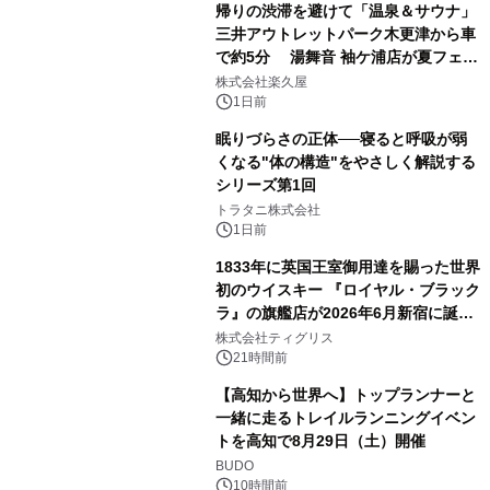
帰りの渋滞を避けて「温泉＆サウナ」
三井アウトレットパーク木更津から車
で約5分 湯舞音 袖ケ浦店が夏フェア
2
メニューを提供
株式会社楽久屋
1日前
眠りづらさの正体──寝ると呼吸が弱
くなる"体の構造"をやさしく解説する
シリーズ第1回
3
トラタニ株式会社
1日前
1833年に英国王室御用達を賜った世界
初のウイスキー 『ロイヤル・ブラック
ラ』の旗艦店が2026年6月新宿に誕
4
生 バカルディ ジャパンと連携した
株式会社ティグリス
没入型バー「BAR Arca」
21時間前
【高知から世界へ】トップランナーと
一緒に走るトレイルランニングイベン
トを高知で8月29日（土）開催
5
BUDO
10時間前