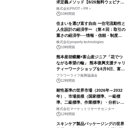
求定義メソッド【8/26無料ウェビナ
ー】株式会社PIVOT
株式会社PIVOT＜PR＞
10時間前
住まいを選び直す自由 ー住宅流動性と
人生設計の経済学ー （第４回：取引の
重さの経済学──情報・信頼・制度を
PropTechはどう組み替えるか）｜
株式会社property technologies
PropTech-Lab
10時間前
熊本産胡蝶蘭×富山産ジニア「花でつ
ながる希望の輪」 熊本復興支援チャリ
ティーワークショップを8月9日、富
山・射水で開催
フラワーライフ振興協議会
12時間前
耐性基準の世界市場（2026年～2032
年）、市場規模（国家標準、一級標
準、二級標準、作業標準）・分析レポ
ートを発表
株式会社マーケットリサーチセンター
12時間前
スキンケア製品パッケージングの世界