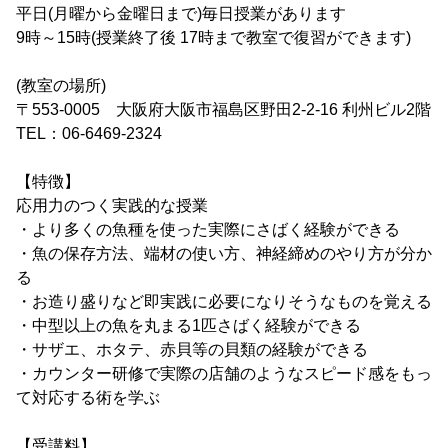
平日(月曜から金曜日まで)毎日授業があります
9時～15時(授業終了後 17時まで教室で復習ができます)
(教室の場所)
〒553-0005 大阪府大阪市福島区野田2-2-16 利州ビル2階
TEL：06-6469-2324
【特徴】
応用力のつく実践的な授業
・より多くの魚種を使った実際にさばく経験ができる
・魚の保存方法、端材の使い方、神経締めのやり方が分か
る
・お造り盛りなど即実践に必要になりそうなものを覚える
・中型以上の魚を丸まる1匹さばく経験ができる
・サザエ、ホタテ、赤貝等の貝類の経験ができる
・カウンター研修で実際の店舗のようなスピード感をもっ
て対応する術を学ぶ
【受講料】