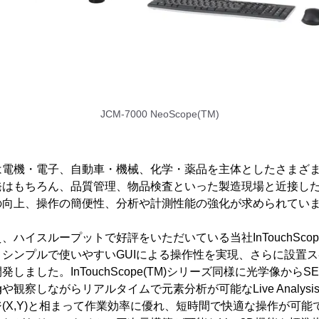
JCM-7000 NeoScope(TM)
は電機・電子、自動車・機械、化学・薬品を主体としたさまざ
発はもちろん、品質管理、物品検査といった製造現場と近接し
の向上、操作の簡便性、分析や計測性能の強化が求められてい
ハイスループットで好評をいただいている当社InTouchScop
シンプルで使いやすいGUIによる操作性を実現、さらに設置
しました。InTouchScope(TM)シリーズ同様に光学像から
agや観察しながらリアルタイムで元素分析が可能なLive Analy
(X,Y)と相まって作業効率に優れ、短時間で快適な操作が可能