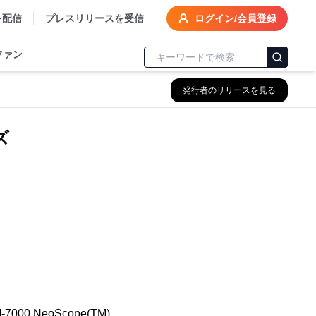
を配信
プレスリリースを受信
ログイン/会員登録
ファン
発行者のリリースを見る
ズ
 NeoScope(TM)