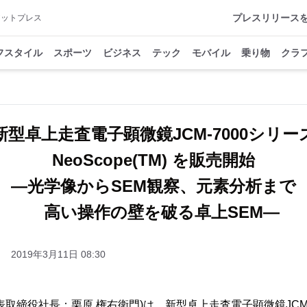
プレスリリース
アットプレス
フスタイル
スポーツ
ビジネス
テック
モバイル
乗り物
クラ
新型卓上走査電子顕微鏡JCM-7000シリー
NeoScope(TM) を販売開始
―光学像からSEM観察、元素分析まで
高い操作の壁を破る卓上SEM―
2019年3月11日 08:30
締役社長：栗原 権右衛門)は、新型卓上走査電子顕微鏡JCM-7000