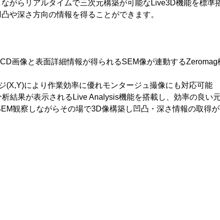
ながらリアルタイムで三次元構築が可能なLive3D機能を標準
凹凸や深さ方向の情報を得ることができます。
CCD画像と表面詳細情報が得られるSEM像が連動するZerom
ージ(X,Y)により作業効率に優れモンタージュ撮像にも対応可能
分析結果が表示されるLive Analysis機能を搭載し、効率の良
によりSEM観察しながらその場で3D像構築し凹凸・深さ情報の取得