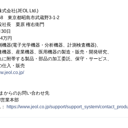
社(JEOL Ltd.)
558 東京都昭島市武蔵野3-1-2
役社長 栗原 権右衛門
30日
74万円
測機器(電子光学機器・分析機器、計測検査機器)、
産業機器、医用機器の製造・販売・開発研究、
する製品・部品の加工委託、保守・サービス、
入・販売
w.jeol.co.jp/
さまからのお問い合わせ先
I営業本部
ム：
https://www.jeol.co.jp/support/support_system/contact_produ