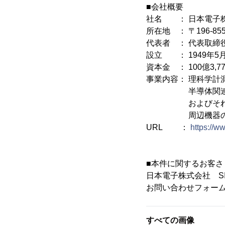
■会社概要
社名 ： 日本電子株式会
所在地 ： 〒196-8
代表者 ： 代表取締
設立 ： 1949年5月
資本金 ： 100億3,7
事業内容： 理科学計
半導体関連機器、
およびそれに附帯
周辺機器の仕
URL ：
https://ww
■本件に関するお客
日本電子株式会社 S
お問い合わせフォー
すべての画像