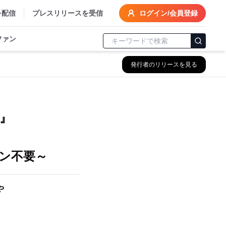
を配信
プレスリリースを受信
ログイン/会員登録
ファン
発行者のリリースを見る
！
』
ン不要～
や