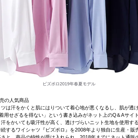
ビズポロ2019年春夏モデル
上販売の人気商品
ャツは汗をかくと肌にはりついて着心地が悪くなるし、肌が透
着用せざるを得ない」という書き込みがネット上のQ＆Aサイ
、汗をかいても吸汗性が高く、透けづらいニット生地を使用す
続するワイシャツ『ビズポロ』を2008年より独自に生産・販
さと、商品の特性が受け入れられ、2018年までにネット通販のみ