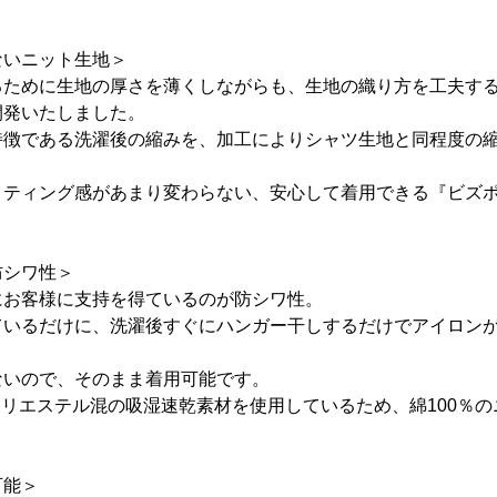
ないニット生地＞
るために生地の厚さを薄くしながらも、生地の織り方を工夫す
開発いたしました。
特徴である洗濯後の縮みを、加工によりシャツ生地と同程度の
ィティング感があまり変わらない、安心して着用できる『ビズ
防シワ性＞
にお客様に支持を得ているのが防シワ性。
ているだけに、洗濯後すぐにハンガー干しするだけでアイロン
ないので、そのまま着用可能です。
はポリエステル混の吸湿速乾素材を使用しているため、綿100％
。
可能＞