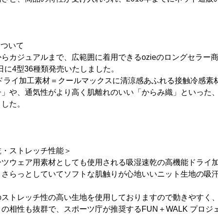
。
について
らカジュアルまで、広範囲に着用できるozieのロングセラー
1日に4型36種類発売いたしました。
、ドライ加工素材＝クールマックスに清涼感あふれる接触冷感素
子」や、通気性がより高く肌離れのいい「からみ織」といった
ました。
乾・ストレッチ性能＞
ーツウェア用素材としても使用される吸湿速乾の高機能ドライ
。さらっとしていてソフトな肌触りが心地いいニット生地の吸汗
のストレッチ性の高い生地を使用しておりますので動きやすく
の相性も抜群で、スポーツ庁が推奨するFUN＋WALK プロジ