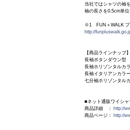
当社ではシャツの袖を
袖の長さを0.5cm
※1 FUN＋WALK
http://funpluswalk.go.j
【商品ラインナップ
長袖ボタンダウン型
長袖ホリゾンタルカラー
長袖イタリアンカラー
七分袖ホリゾンタルカ
■ネット通販ワイシャ
商品詳細 ：
http://w
商品ページ：
http://w