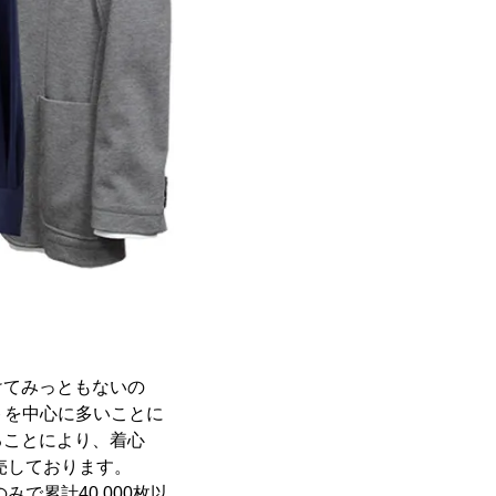
けてみっともないの
トを中心に多いことに
ることにより、着心
売しております。
で累計40,000枚以