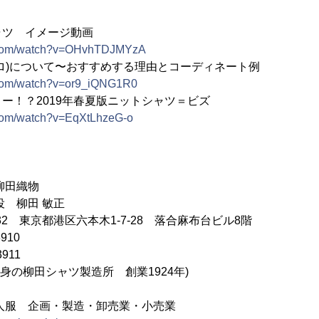
ャツ イメージ動画
e.com/watch?v=OHvhTDJMYzA
ロ)について〜おすすめする理由とコーディネート例
.com/watch?v=or9_iQNG1R0
ー！？2019年春夏版ニットシャツ＝ビズ
.com/watch?v=EqXtLhzeG-o
柳田織物
役 柳田 敏正
032 東京都港区六本木1-7-28 落合麻布台ビル8階
910
911
前身の柳田シャツ製造所 創業1924年)
人服 企画・製造・卸売業・小売業