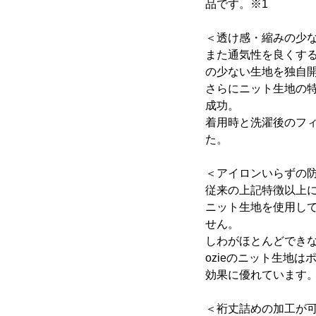
品です。※1
＜透け感・縮みの少
また通気性を良くす
の少ない生地を独自
さらにニット生地の
成功。
着用時と洗濯後のフ
た。
＜アイロンいらずの
従来の上記特徴以上
ニット生地を使用し
せん。
しわがほとんどでき
ozieのニット生地
効果に優れています
＜裄丈詰めの加工が