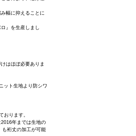
縮み幅に抑えることに
ポロ』を生産しまし
がけはほぼ必要ありま
のニット生地より防シワ
ております。
016年までは生地の
』も裄丈の加工が可能