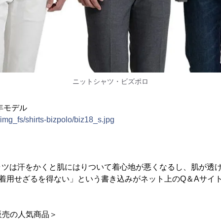
ニットシャツ・ビズポロ
年モデル
/img_fs/shirts-bizpolo/biz18_s.jpg
ャツは汗をかくと肌にはりついて着心地が悪くなるし、肌が透
着用せざるを得ない」という書き込みがネット上のQ＆Aサイ
上販売の人気商品＞