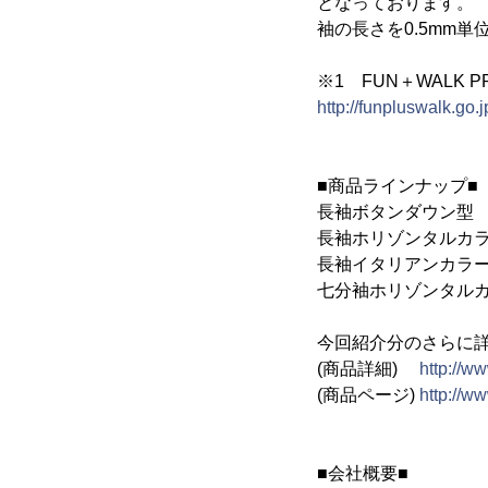
となっております。
袖の長さを0.5mm
※1 FUN＋WALK P
http://funpluswalk.go.j
■商品ラインナップ■
長袖ボタンダウン型
長袖ホリゾンタルカラ
長袖イタリアンカラー
七分袖ホリゾンタルカ
今回紹介分のさらに
(商品詳細)
http://ww
(商品ページ)
http://ww
■会社概要■