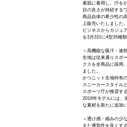
素肌に着用し、汗を
目の良さが持続するワ
商品自体の希少性の高
上販売いたしました
ビジネスからカジュア
を3月3日に4型35
＜高機能な吸汗・速
生地は従来通りスポ
クスを全商品に採用
ました。
かつニット生地特有
スニーカースタイル
スポーツ庁が推奨するF
2018年モデルには
な素材を新たに追加
＜透け感・縮みの少
また通気性を良くす