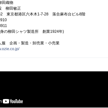
柳田織物
役 柳田敏正
032 東京都港区六本木1-7-28 落合麻布台ビル8階
910
911
前身の柳田シャツ製造所 創業1924年)
人服 企画・製造・卸売業・小売業
.ozie.co.jp/