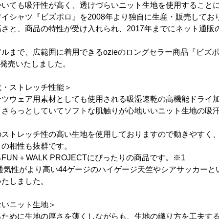
かいても吸汗性が高く、透けづらいニット生地を使用すること
イシャツ『ビズポロ』を2008年より独自に生産・販売してお
さと、商品の特性が受け入れられ、2017年までにネット通販のみ
。
ルまで、広範囲に着用できるozieのロングセラー商品『ビズポ
種類発売いたしました。
乾・ストレッチ性能＞
ーツウェア用素材としても使用される吸湿速乾の高機能ドライ
。さらっとしていてソフトな肌触りが心地いいニット生地の吸汗
のストレッチ性の高い生地を使用しておりますので動きやすく
との相性も抜群です。
UN＋WALK PROJECTにぴったりの商品です。※1
、通気性がより高い44ゲージのハイゲージ天竺やシアサッカー
いたしました。
ないニット生地＞
るために生地の厚さを薄くしながらも、生地の織り方を工夫す