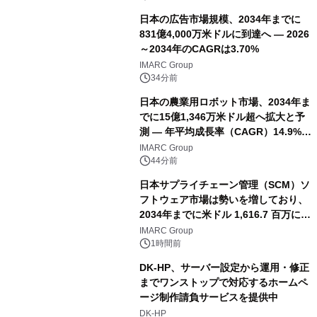
日本の広告市場規模、2034年までに
831億4,000万米ドルに到達へ ― 2026
～2034年のCAGRは3.70%
IMARC Group
34分前
日本の農業用ロボット市場、2034年ま
でに15億1,346万米ドル超へ拡大と予
測 ― 年平均成長率（CAGR）14.9%を
記録
IMARC Group
44分前
日本サプライチェーン管理（SCM）ソ
フトウェア市場は勢いを増しており、
2034年までに米ドル 1,616.7 百万に達
し、CAGR 3.42%で成長すると予測
IMARC Group
1時間前
DK-HP、サーバー設定から運用・修正
までワンストップで対応するホームペ
ージ制作請負サービスを提供中
DK-HP