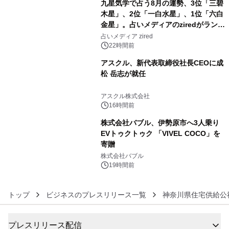
九星気学で占う8月の運勢、3位「三碧
木星」、2位「一白水星」、1位「六白
金星」。占いメディアのziredがランキ
4
ングを発表
占いメディア zired
22時間前
アスクル、新代表取締役社長CEOに成
松 岳志が就任
5
アスクル株式会社
16時間前
株式会社バブル、伊勢原市へ3人乗り
EVトゥクトゥク 「VIVEL COCO」を
寄贈
6
株式会社バブル
19時間前
トップ
ビジネスのプレスリリース一覧
神奈川県住宅供給公
プレスリリース配信