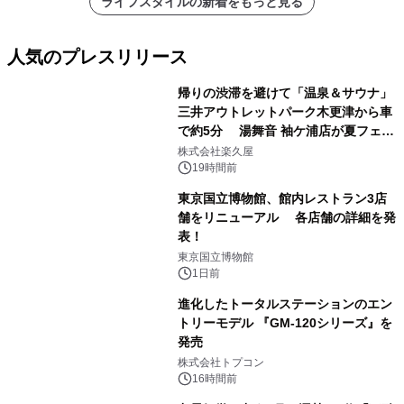
ライフスタイルの新着をもっと見る
人気のプレスリリース
帰りの渋滞を避けて「温泉＆サウナ」
三井アウトレットパーク木更津から車
で約5分 湯舞音 袖ケ浦店が夏フェア
1
メニューを提供
株式会社楽久屋
19時間前
東京国立博物館、館内レストラン3店
舗をリニューアル 各店舗の詳細を発
表！
2
東京国立博物館
1日前
進化したトータルステーションのエン
トリーモデル 『GM-120シリーズ』を
発売
3
株式会社トプコン
16時間前