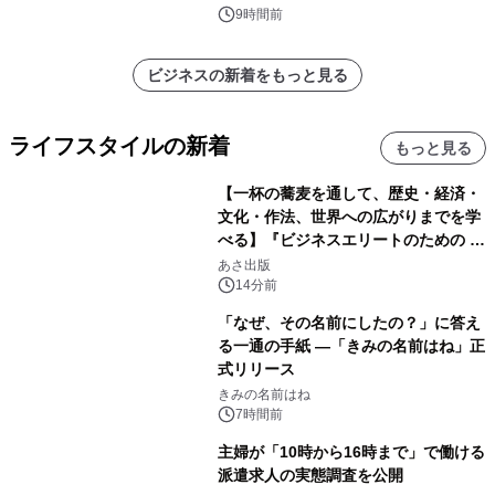
9時間前
ビジネスの新着をもっと見る
ライフスタイルの新着
もっと見る
【一杯の蕎麦を通して、歴史・経済・
文化・作法、世界への広がりまでを学
べる】『ビジネスエリートのための 教
養としての蕎麦』2026年8月25日
あさ出版
（火）発売
14分前
「なぜ、その名前にしたの？」に答え
る一通の手紙 ―「きみの名前はね」正
式リリース
きみの名前はね
7時間前
主婦が「10時から16時まで」で働ける
派遣求人の実態調査を公開