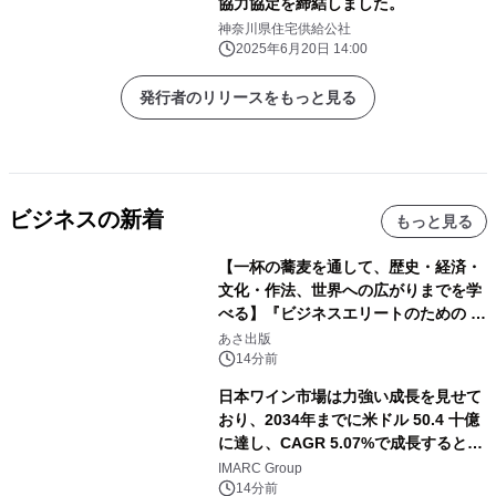
協力協定を締結しました。
神奈川県住宅供給公社
2025年6月20日 14:00
発行者のリリースをもっと見る
ビジネスの新着
もっと見る
【一杯の蕎麦を通して、歴史・経済・
文化・作法、世界への広がりまでを学
べる】『ビジネスエリートのための 教
養としての蕎麦』2026年8月25日
あさ出版
（火）発売
14分前
日本ワイン市場は力強い成長を見せて
おり、2034年までに米ドル 50.4 十億
に達し、CAGR 5.07%で成長すると予
測
IMARC Group
14分前