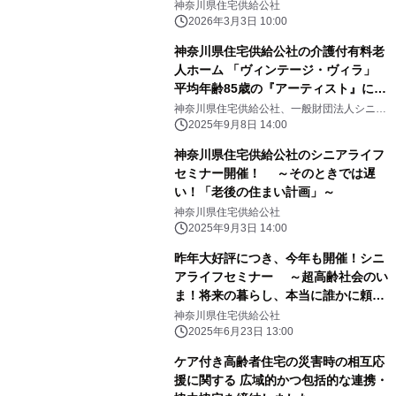
神奈川県住宅供給公社
2026年3月3日 10:00
神奈川県住宅供給公社の介護付有料老
人ホーム 「ヴィンテージ・ヴィラ」
平均年齢85歳の『アーティスト』によ
る情熱の作品を大公開！ 第7回 ヴィン
神奈川県住宅供給公社、一般財団法人シニア
ライフ振興財団
テージ・ヴィラ アートの発表会
2025年9月8日 14:00
神奈川県住宅供給公社のシニアライフ
セミナー開催！ ～そのときでは遅
い！「老後の住まい計画」～
神奈川県住宅供給公社
2025年9月3日 14:00
昨年大好評につき、今年も開催！シニ
アライフセミナー ～超高齢社会のい
ま！将来の暮らし、本当に誰かに頼れ
ますか？～
神奈川県住宅供給公社
2025年6月23日 13:00
ケア付き高齢者住宅の災害時の相互応
援に関する 広域的かつ包括的な連携・