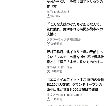
か分からない」を抜け出すトリセツの
作り方
撫子Plus株式会社
9時間前
「こんな支援のかたちがあるなんて」
花に触れ、癒やされる時間が熊本への
支援に
フラワーライフ振興協議会
10時間前
野村工務店、北イタリア産の天然しっ
くい「マルモ」の壁を 全住宅で標準仕
様として採用「本当に良いものだけに
こだわる」
株式会社野村工務店
10時間前
【エニタイムフィットネス 国内の会員
数120万人突破】グランドオープンの
西小山店が世界6,000店舗目で達成！
株式会社Fast Fitness Japan
11時間前