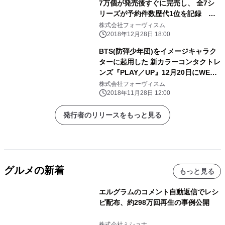
7万個が発売後すぐに完売し、 全7シ
リーズが予約件数歴代1位を記録
2019年2月に同ワンデーシリーズを発
株式会社フォーヴィスム
売予定
2018年12月28日 18:00
BTS(防弾少年団)をイメージキャラク
ターに起用した 新カラーコンタクトレ
ンズ『PLAY／UP』12月20日にWEB
先行発売
株式会社フォーヴィスム
2018年11月28日 12:00
発行者のリリースをもっと見る
グルメの新着
もっと見る
エルグラムのコメント自動返信でレシ
ピ配布、約298万回再生の事例公開
株式会社ミショナ