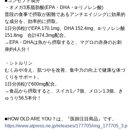
■コンセプト成分
・オメガ3系脂肪酸(EPA・DHA・α-リノレン酸)
普段の食事で摂取が困難であるアンチエイジングに効果的
な成分を、効率的に摂取。
1日分(6粒)でEPA 170.1mg、DHA 152.4mg、α-リノレン酸
151.8mg 合計474.3mg配合。
→EPA・DHAは魚から摂取すると、マグロの赤身のお刺
身約4人分！
・シトルリン
むくみや冷え、肌つやを改善、集中力の向上で健康な体づ
くりをサポート。
1日分(6粒)で600mg配合。
→食品から摂取すると、スイカ1／7個、メロン1.3個、き
ゅうり56.5本分！
■HOW OLD ARE YOU？は、『医師注目商品』です。
https://www.atpress.ne.jp/releases/177705/img_177705_3.p