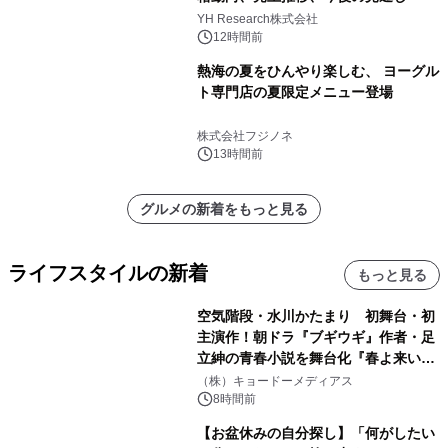
YH Research株式会社
12時間前
熱海の夏をひんやり楽しむ、 ヨーグル
ト専門店の夏限定メニュー登場
株式会社フジノネ
13時間前
グルメの新着をもっと見る
ライフスタイルの新着
もっと見る
空気階段・水川かたまり 初舞台・初
主演作！朝ドラ『ブギウギ』作者・足
立紳の青春小説を舞台化『春よ来い、
マジで来い』キービジュアル解禁！
（株）キョードーメディアス
8時間前
【お盆休みの自分探し】「何がしたい