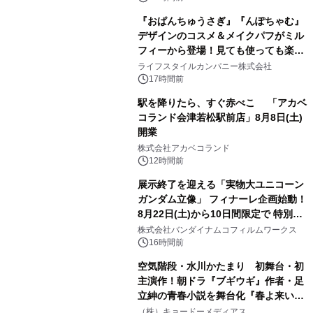
『おぱんちゅうさぎ』『んぽちゃむ』
デザインのコスメ＆メイクパフがミル
フィーから登場！見ても使っても楽し
3
い、ポップでキュートなコレクショ
ライフスタイルカンパニー株式会社
ン。
17時間前
駅を降りたら、すぐ赤べこ 「アカベ
コランド会津若松駅前店」8月8日(土)
開業
4
株式会社アカベコランド
12時間前
展示終了を迎える「実物大ユニコーン
ガンダム立像」 フィナーレ企画始動！
8月22日(土)から10日間限定で 特別映
5
像『UNICORN GUNDAM Statue ―
株式会社バンダイナムコフィルムワークス
BEYOND POSSIBILITY ―』を上映！
16時間前
空気階段・水川かたまり 初舞台・初
主演作！朝ドラ『ブギウギ』作者・足
立紳の青春小説を舞台化『春よ来い、
6
マジで来い』キービジュアル解禁！
（株）キョードーメディアス