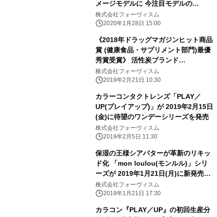
メージモデルに 今注目モデルの
Chloe(クロエ)さんが決定！ さらに発
株式会社フォーヴィスム
売1周年記念キャンペーン開催！
2020年1月28日 15:00
《2018年ドラッグマガジンヒット商品
賞 (健康食品・サプリメント部門)最優
秀賞受賞》 活性炭ブランド
「ByKURO(バイクロ)」から 活性炭×
株式会社フォーヴィスム
スーパーフードの最強コンビ誕生！
2019年2月21日 10:30
『ByKURO(バイクロ) インナーバラン
カラーコンタクトレンズ「PLAY／
ス』2月21日(木)新発売
UP(プレイアップ)」が 2019年2月15日
(金)に待望のワンデーシリーズを発売
株式会社フォーヴィスム
2019年2月5日 11:30
保湿の王様シアバターが革新のリキッ
ド化 「mon loulou(モンルル)」シリ
ーズが 2019年1月21日(月)に新発売。
～お子様と一緒に使えるやさしい処方
株式会社フォーヴィスム
～
2019年1月21日 17:30
カラコン『PLAY／UP』の初回生産分