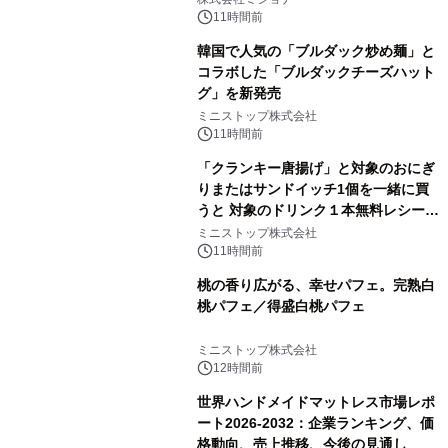
11時間前
韓国で人気の「ブルダック炒め麺」と
コラボした「ブルダックチーズハット
グ」を新発売
ミニストップ株式会社
11時間前
「クランキー唐揚げ」と対象のおにぎ
りまたはサンドイッチ1個を一緒に買
うと 対象のドリンク１本無料レシート
クーポンもらえる！※1
ミニストップ株式会社
11時間前
桃の香り広がる、幸せパフェ。完熟白
桃パフェ／得盛白桃パフェ
ミニストップ株式会社
12時間前
世界ハンドメイドマットレス市場レポ
ート2026-2032：企業ランキング、価
格動向、売上推移、今後の見通し