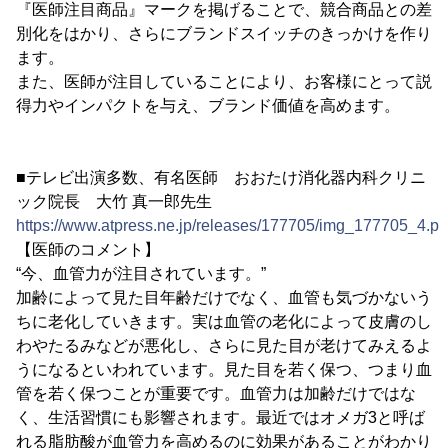
『医師注目商品』マークを掲げることで、競合商品との差
別化をはかり、さらにブランドスイッチのきっかけを作り
ます。
また、医師が注目していることにより、お客様にとって説
得力やインパクトを与え、ブランド価値を高めます。
■テレビ出演多数、有名医師 おおたけ消化器内科クリニ
ック院長 大竹 真一郎先生
https://www.atpress.ne.jp/releases/177705/img_177705_4.p
【医師のコメント】
“今、血管力が注目されています。”
加齢によって見た目年齢だけでなく、血管も気づかないう
ちに老化していきます。実は血管の老化によって皮膚のし
わやたるみなどが悪化し、さらに見た目が老けてみえるよ
うになるといわれています。見た目を若く保つ、つまり血
管を若く保つことが重要です。血管力は加齢だけではな
く、生活習慣にも影響されます。最近ではオメガ3と呼ば
れる脂肪酸が血管力を高めるのに効果があることがわかり