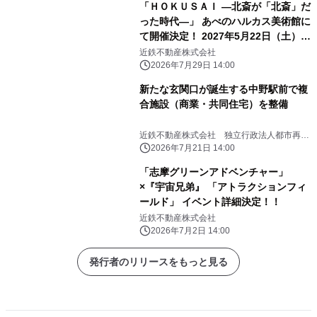
「ＨＯＫＵＳＡＩ ―北斎が「北斎」だ
った時代―」 あべのハルカス美術館に
て開催決定！ 2027年5月22日（土）か
ら7月19日（月・祝）まで
近鉄不動産株式会社
2026年7月29日 14:00
新たな玄関口が誕生する中野駅前で複
合施設（商業・共同住宅）を整備
近鉄不動産株式会社 独立行政法人都市再生
機構
2026年7月21日 14:00
「志摩グリーンアドベンチャー」
×『宇宙兄弟』 「アトラクションフィ
ールド」 イベント詳細決定！！
近鉄不動産株式会社
2026年7月2日 14:00
発行者のリリースをもっと見る