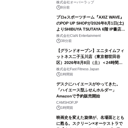
株式会社オーバーラップ
8分前
プロeスポーツチーム『AXIZ WAVE』
のPOP UP SHOPが2026年8月1日(土)
よりSHIBUYA TSUTAYA 6階 IP書店で
開催決定！！
株式会社ClaN Entertainment
38分前
【グランドオープン】エニタイムフィ
ットネス二子玉川店（東京都世田谷
区）2026年8月8日（土）＜24時間年
中無休のフィットネスジム＞
株式会社Fast Fitness Japan
1時間前
デスクにハイエースがやってきた。
「ハイエース型ふせんホルダー」
Amazonで予約販売開始
CAMSHOP.JP
1時間前
映画史を変えた旋律が、名場面ととも
に甦る。スクリーン×オーケストラで