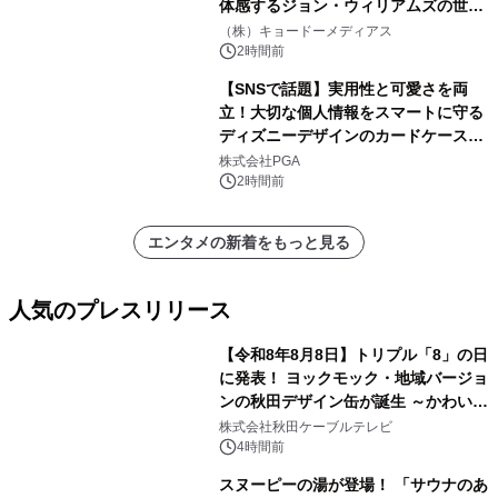
体感するジョン・ウィリアムズの世
界。ジョン・ウィリアムズ：シネマ・
（株）キョードーメディアス
スペクタキュラー・コンサート 開催決
2時間前
定！
【SNSで話題】実用性と可愛さを両
立！大切な個人情報をスマートに守る
ディズニーデザインのカードケースを
株式会社PGAが8月7日発売
株式会社PGA
2時間前
エンタメの新着をもっと見る
人気のプレスリリース
【令和8年8月8日】トリプル「8」の日
に発表！ ヨックモック・地域バージョ
ンの秋田デザイン缶が誕生 ～かわいい
1
秋田犬の子犬と秋田の四季と名所を巡
株式会社秋田ケーブルテレビ
るパッケージ～ 9月1日(火)秋田県内で
4時間前
販売開始
スヌーピーの湯が登場！ 「サウナのあ