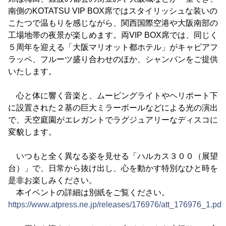
南側のKOTATSU VIP BOX席ではスタイリッシュな装いの
こたつで温もりを感じながら、関西国際空港や大阪南部の
工場地帯の夜景が楽しめます。両VIP BOX席では、同じく
５周年を迎える「大阪マリオット都ホテル」がキャビアフ
ラッペ、フルーツ盛り合わせのほか、シャンパンをご提供
いたします。
心と体に響く音楽と、ムービングライトやヘリポート下
に設置された２基の巨大ミラーボールなどによる光の演出
で、天空庭園がエレガントでラグジュアリーなディスコに
変貌します。
いつもと全く異なる姿を見せる「ハルカス３００（展望
台）」で、日常から抜け出し、心を動かす特別なひと時を
是非お楽しみください。
本イベントの詳細は別紙をご覧ください。
https://www.atpress.ne.jp/releases/176976/att_176976_1.pdf