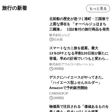
旅行の新着
もっと見る
北前船の歴史が息づく港町・三国湊で
上質な滞在を 「オーベルジュほまち
三國湊」 1泊2食付の旅行商品を発売
株式会社ぷらど
51分前
スマートなカニ旅を提案。最大
13％OFFとなる早割120日前が新たに
登場。早めの計画でいつもと変わらぬ
大人の冬旅を。ー夕日ヶ浦温泉「佳松
株式会社アウルコーポレーション
苑 別邸ふうか」ー
1時間前
デスクにハイエースがやってきた。
「ハイエース型ふせんホルダー」
Amazonで予約販売開始
CAMSHOP.JP
1時間前
物価高で注目される「価値あるものを
長く使う」住まいづくりを提案