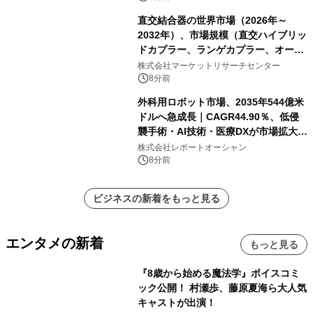
直交結合器の世界市場（2026年～
2032年）、市場規模（直交ハイブリッ
ドカプラー、ランゲカプラー、オーバ
ーレイカプラー、その他）・分析レポ
株式会社マーケットリサーチセンター
ートを発表
8分前
外科用ロボット市場、2035年544億米
ドルへ急成長｜CAGR44.90％、低侵
襲手術・AI技術・医療DXが市場拡大を
牽引
株式会社レポートオーシャン
8分前
ビジネスの新着をもっと見る
エンタメの新着
もっと見る
『8歳から始める魔法学』ボイスコミ
ック公開！ 村瀬歩、藤原夏海ら大人気
キャストが出演！