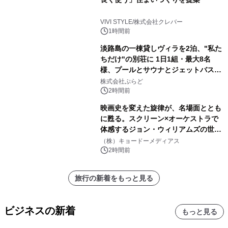
VIVI STYLE/株式会社クレバー
1時間前
淡路島の一棟貸しヴィラを2泊、"私た
ちだけ"の別荘に 1日1組・最大8名
様、プールとサウナとジェットバス付
きで Villa Mon Temps AWAJIの連泊
株式会社ぷらど
素泊りプラン
2時間前
映画史を変えた旋律が、名場面ととも
に甦る。スクリーン×オーケストラで
体感するジョン・ウィリアムズの世
界。ジョン・ウィリアムズ：シネマ・
（株）キョードーメディアス
スペクタキュラー・コンサート 開催決
2時間前
定！
旅行の新着をもっと見る
ビジネスの新着
もっと見る