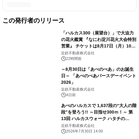
この発行者のリリース
「ハルカス300（展望台）」で大迫力
の花火鑑賞 『なにわ淀川花火大会特別
営業』 チケットは8月17日（月）10時
00分から販売開始！
近鉄不動産株式会社
22時間前
～8月30日は「あべのべあ」のお誕生
日～ 「あべのべあバースデーイベント
2026」
近鉄不動産株式会社
4日前
あべのハルカスで 1,637段の“大人の階
段”を登ろう!! ～目指せ300ｍ！～ 第
13回 ハルカスウォーク ハタチの
challenge!! 2027年1月11日（月・
近鉄不動産株式会社
祝）「成人の日」に開催
2026年7月30日 14:00