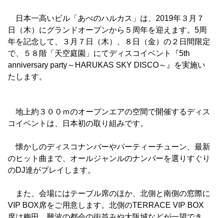
日本一高いビル「あべのハルカス」は、2019年３月７
日（木）にグランドオープンから５周年を迎えます。5周
年を記念して、３月７日（木）、８日（金）の２日間限定
で、５８階「天空庭園」にてディスコイベント『5th
anniversary party～HARUKAS SKY DISCO～』を実施い
たします。
地上約３００ｍのオープンエアの空間で開催するディス
コイベントは、日本初の取り組みです。
懐かしのディスコナンバーやパーティーチューン、最新
のヒット曲まで、オールジャンルのナンバーを選りすぐり
のDJ達がプレイします。
また、会場にはテーブル席のほか、北側と南側の窓際に
VIP BOX席をご用意します。北側のTERRACE VIP BOX
席は梅田、難波の都会の街並みや大阪城などが一望でき、