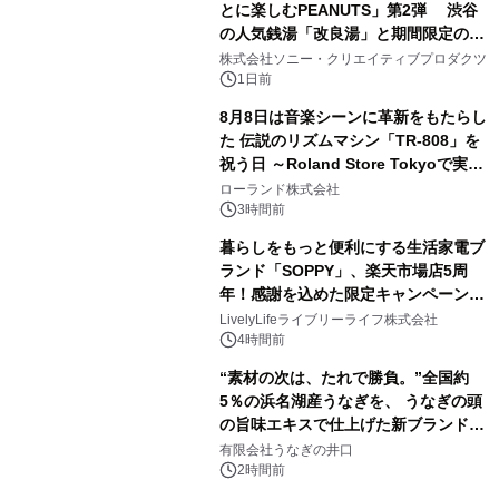
とに楽しむPEANUTS」第2弾 渋谷
の人気銭湯「改良湯」と期間限定のコ
2
ラボレーション サウナイキタイコラ
株式会社ソニー・クリエイティブプロダクツ
ボグッズも発売決定！
1日前
8月8日は音楽シーンに革新をもたらし
た 伝説のリズムマシン「TR-808」を
祝う日 ～Roland Store Tokyoで実機
3
を展示しての 記念キャンペーンを開
ローランド株式会社
催 英国ラジオ「NTS」の 特別プログ
3時間前
ラムや、「TR-808」を愛する伝説的
暮らしをもっと便利にする生活家電ブ
アーティストを フィーチャーしたアニ
ランド「SOPPY」、楽天市場店5周
メーションを公開～
年！感謝を込めた限定キャンペーンを
4
8月10日より開催
LivelyLifeライブリーライフ株式会社
4時間前
“素材の次は、たれで勝負。”全国約
5％の浜名湖産うなぎを、 うなぎの頭
の旨味エキスで仕上げた新ブランド
5
「井口の誉」誕生
有限会社うなぎの井口
2時間前