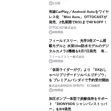
1日前
有線CarPlay／Android Autoをワイヤ
レス化 「Mini Aura」 OTTOCASTが
発売、2色展開で8/31まで40％OFF！
2
OTTOCAST株式会社
4時間前
フィールドスリー、光学3倍ズーム搭
載モデルと 水深10m防水モデルのデジ
タルカメラ2機種を8月7日発売 有効
3
約1300万画素、用途別に選べるコンデ
フィールドスリー株式会社
ジ新登場
3時間前
「仮面ライダーガヴ」より 「DXおし
ゃべりブリザードソルベエゴチゾウ」
を プレミアムバンダイで予約受付開始
4
株式会社BANDAI SPIRITS EC戦略部
2時間前
加圧ポンプ一体型で炭酸保持をサポー
ト 「DIONYSOS シャンパンストッパ
ー」を8/4発売