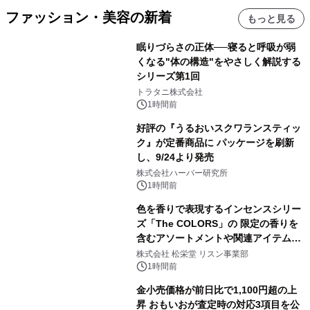
ファッション・美容の新着
もっと見る
眠りづらさの正体──寝ると呼吸が弱
くなる"体の構造"をやさしく解説する
シリーズ第1回
トラタニ株式会社
1時間前
好評の『うるおいスクワランスティッ
ク』が定番商品に パッケージを刷新
し、9/24より発売
株式会社ハーバー研究所
1時間前
色を香りで表現するインセンスシリー
ズ「The COLORS」の 限定の香りを
含むアソートメントや関連アイテムを
8月6日発売
株式会社 松栄堂 リスン事業部
1時間前
金小売価格が前日比で1,100円超の上
昇 おもいおが査定時の対応3項目を公