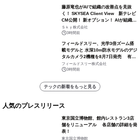
藤原竜也がAIで組織の改善点を見抜
く！ SKYSEA Client View 新テレビ
CM公開！ 新オプション！ AIが組織の
業務実態を分析し労務改善を支援。 藤
Ｓｋｙ株式会社
原竜也メイキング動画公開 「もしAIが
3時間前
自分を分析したら、すぐ休めと言われ
フィールドスリー、光学3倍ズーム搭
る自信がある」「昨年の夏はカブトム
載モデルと 水深10m防水モデルのデジ
シを捕まえたり、虫と戦ったり…」
タルカメラ2機種を8月7日発売 有効
約1300万画素、用途別に選べるコンデ
フィールドスリー株式会社
ジ新登場
3時間前
テックの新着をもっと見る
人気のプレスリリース
東京国立博物館、館内レストラン3店
舗をリニューアル 各店舗の詳細を発
表！
1
東京国立博物館