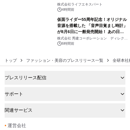
5
株式会社ライフエキスパート
4時間前
仮面ライダー55周年記念！オリジナル
音源を搭載した 「音声目覚まし時計」
が8月6日に一般発売開始！ あの日の
6
大興奮が今甦る
株式会社 秀建コーポレーション ディレクト
アートギャラリー
6時間前
トップ
ファッション・美容のプレスリリース一覧
全研本社
プレスリリース配信
サポート
関連サービス
•
運営会社