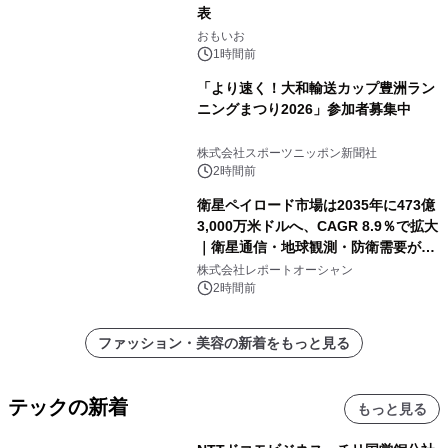
表
おもいお
1時間前
「より速く！大和輸送カップ豊洲ラン
ニングまつり2026」参加者募集中
株式会社スポーツニッポン新聞社
2時間前
衛星ペイロード市場は2035年に473億
3,000万米ドルへ、CAGR 8.9％で拡大
｜衛星通信・地球観測・防衛需要が牽
引する次世代宇宙産業の成長戦略
株式会社レポートオーシャン
2時間前
ファッション・美容の新着をもっと見る
テックの新着
もっと見る