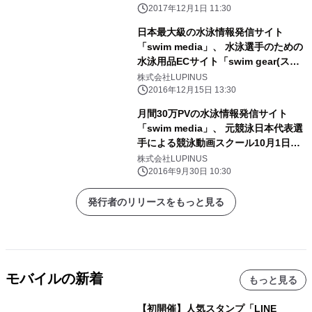
2017年12月1日 11:30
日本最大級の水泳情報発信サイト
「swim media」、 水泳選手のための
水泳用品ECサイト「swim gear(スイ
ムギア)」を 12月15日開始！
株式会社LUPINUS
2016年12月15日 13:30
月間30万PVの水泳情報発信サイト
「swim media」、 元競泳日本代表選
手による競泳動画スクール10月1日ス
タート！ ～スマートフォンから動画で
株式会社LUPINUS
簡単に相談・質問ができる～
2016年9月30日 10:30
発行者のリリースをもっと見る
モバイルの新着
もっと見る
【初開催】人気スタンプ「LINE