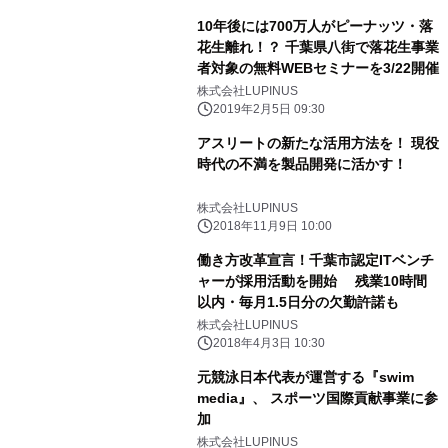
10年後には700万人がピーナッツ・落
花生離れ！？ 千葉県八街で落花生事業
者対象の無料WEBセミナーを3/22開催
株式会社LUPINUS
2019年2月5日 09:30
アスリートの新たな活用方法を！ 現役
時代の不満を製品開発に活かす！
株式会社LUPINUS
2018年11月9日 10:00
働き方改革宣言！千葉市認定ITベンチ
ャーが採用活動を開始 残業10時間
以内・毎月1.5日分の欠勤許諾も
株式会社LUPINUS
2018年4月3日 10:30
元競泳日本代表が運営する『swim
media』、 スポーツ国際貢献事業に参
加
株式会社LUPINUS