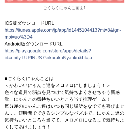
ごくらくにゃんこ画面1
iOS版ダウンロードURL
https://itunes.apple.com/jp/app/id1445104413?mt=8&ign-
mpt=uo%3D4
Android版ダウンロードURL
https://play.google.com/store/apps/details?
id=unity.LUPINUS.GokurakuNyanko&hl=ja
■ごくらくにゃんことは
＜かわいいにゃんこ達をメロメロにしましょう！＞
色々な道具で弱点を見つけて気持ちよくさせちゃう新感
覚、にゃんこの気持ちいいところ当て推理ゲーム！
気分屋のにゃんこ達はいつも同じ場所をなでても喜びませ
ん…。短時間でできるシンプルなパズルで、にゃんこ達の
気持ちいいところを当てて、メロメロになるまで気持ちよ
くしてあげましょう！