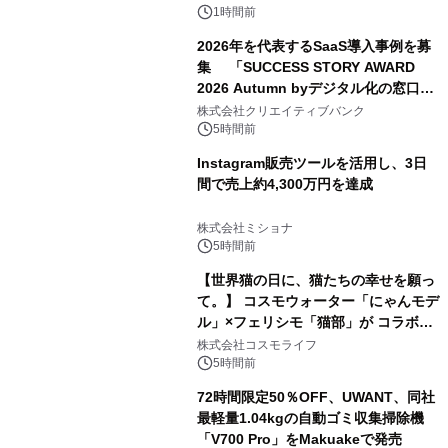
1時間前
2026年を代表するSaaS導入事例を募
集 「SUCCESS STORY AWARD
2026 Autumn byデジタル化の窓口」
開催
株式会社クリエイティブバンク
5時間前
Instagram販売ツールを活用し、3日
間で売上約4,300万円を達成
株式会社ミショナ
5時間前
【世界猫の日に、猫たちの幸せを願っ
て。】 コスモウォーター「にゃんモデ
ル」×フェリシモ「猫部」が コラボキ
ャンペーンを実施
株式会社コスモライフ
5時間前
72時間限定50％OFF、UWANT、同社
最軽量1.04kgの自動ゴミ収集掃除機
「V700 Pro」をMakuakeで発売