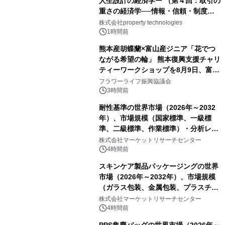
人生設計の経済学ー （第４回：取引の
重さの経済学──情報・信頼・制度を
PropTechはどう組み替えるか）｜
株式会社property technologies
PropTech-Lab
1時間前
熊本産胡蝶蘭×富山産ジニア「花でつ
ながる希望の輪」 熊本復興支援チャリ
ティーワークショップを8月9日、富
山・射水で開催
フラワーライフ振興協議会
3時間前
耐性基準の世界市場（2026年～2032
年）、市場規模（国家標準、一級標
準、二級標準、作業標準）・分析レポ
ートを発表
株式会社マーケットリサーチセンター
4時間前
スキンケア製品パッケージングの世界
市場（2026年～2032年）、市場規模
（ガラス包装、金属包装、プラスチッ
ク包装、その他）・分析レポートを発
株式会社マーケットリサーチセンター
表
4時間前