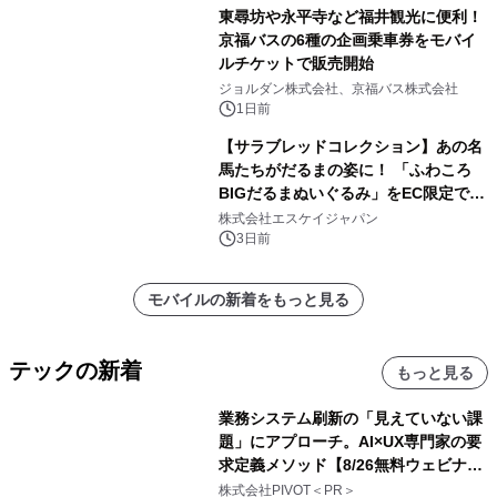
東尋坊や永平寺など福井観光に便利！
京福バスの6種の企画乗車券をモバイ
ルチケットで販売開始
ジョルダン株式会社、京福バス株式会社
1日前
【サラブレッドコレクション】あの名
馬たちがだるまの姿に！ 「ふわころ
BIGだるまぬいぐるみ」をEC限定で受
注販売開始
株式会社エスケイジャパン
3日前
モバイルの新着をもっと見る
テックの新着
もっと見る
業務システム刷新の「見えていない課
題」にアプローチ。AI×UX専門家の要
求定義メソッド【8/26無料ウェビナ
ー】株式会社PIVOT
株式会社PIVOT＜PR＞