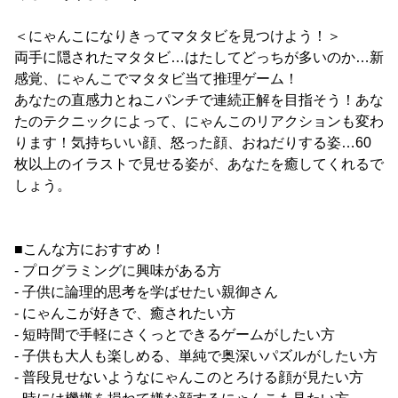
＜にゃんこになりきってマタタビを見つけよう！＞
両手に隠されたマタタビ…はたしてどっちが多いのか…新
感覚、にゃんこでマタタビ当て推理ゲーム！
あなたの直感力とねこパンチで連続正解を目指そう！あな
たのテクニックによって、にゃんこのリアクションも変わ
ります！気持ちいい顔、怒った顔、おねだりする姿…60
枚以上のイラストで見せる姿が、あなたを癒してくれるで
しょう。
■こんな方におすすめ！
- プログラミングに興味がある方
- 子供に論理的思考を学ばせたい親御さん
- にゃんこが好きで、癒されたい方
- 短時間で手軽にさくっとできるゲームがしたい方
- 子供も大人も楽しめる、単純で奥深いパズルがしたい方
- 普段見せないようなにゃんこのとろける顔が見たい方