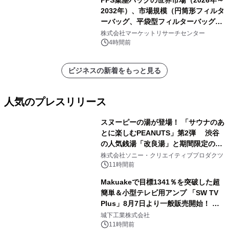
PPS集塵バッグの世界市場（2026年～
2032年）、市場規模（円筒形フィルタ
ーバッグ、平袋型フィルターバッグ、
プリーツフィルターバッグ、その
株式会社マーケットリサーチセンター
他）・分析レポートを発表
4時間前
ビジネスの新着をもっと見る
人気のプレスリリース
スヌーピーの湯が登場！ 「サウナのあ
とに楽しむPEANUTS」第2弾 渋谷
の人気銭湯「改良湯」と期間限定のコ
1
ラボレーション サウナイキタイコラ
株式会社ソニー・クリエイティブプロダクツ
ボグッズも発売決定！
11時間前
Makuakeで目標1341％を突破した超
簡単＆小型テレビ用アンプ 「SW TV
Plus」8月7日より一般販売開始！ ケ
2
ーブル1本つなぐだけ、テレビの音が
城下工業株式会社
ぐっと豊かに
11時間前