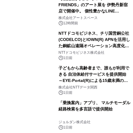
FRIENDS」のアート展を 伊勢丹新宿
店で開催中。 個性豊かなLINE
FRIENDSの仲間たちが インテリアア
株式会社アートスペース
ートとして新たな魅力を発信。
12時間前
NTTドコモビジネス、チリ国営銅公社
(CODELCO)とIOWN(R) APNを活用し
た銅鉱山遠隔オペレーション高度化に
向けた調査・実証を開始
NTTドコモビジネス株式会社
1日前
子どもから高齢者まで、誰もが利用で
きる 自治体給付サービスを提供開始
～EYE-Portal(R)による15歳未満の本
人認証と デジタルデバイド対策で実現
株式会社NTTデータ関西
～
1日前
「乗換案内」アプリ、 マルチモーダル
経路検索を多言語で提供開始
ジョルダン株式会社
1日前