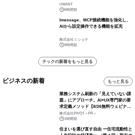
UWANT
6時間前
lmessage、MCP接続機能を強化し、
AIから設定操作できる機能を拡充
株式会社ミショナ
9時間前
テックの新着をもっと見る
ビジネスの新着
もっと見る
業務システム刷新の「見えていない課
題」にアプローチ。AI×UX専門家の要
求定義メソッド【8/26無料ウェビナ
ー】株式会社PIVOT
株式会社PIVOT＜PR＞
1時間前
住まいを選び直す自由 ー住宅流動性と