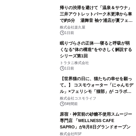
帰りの渋滞を避けて「温泉＆サウナ」
三井アウトレットパーク木更津から車
で約5分 湯舞音 袖ケ浦店が夏フェア
3
メニューを提供
株式会社楽久屋
1日前
眠りづらさの正体──寝ると呼吸が弱
くなる"体の構造"をやさしく解説する
シリーズ第1回
4
トラタニ株式会社
1日前
【世界猫の日に、猫たちの幸せを願っ
て。】 コスモウォーター「にゃんモデ
ル」×フェリシモ「猫部」が コラボキ
5
ャンペーンを実施
株式会社コスモライフ
5時間前
原宿・神宮前の砂糖不使用スムージー
専門店 「WELLNESS CAFE
SAPRO」が8月8日グランドオープン
6
株式会社RSF