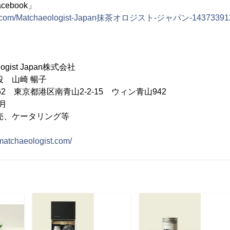
acebook」
ook.com/Matchaeologist-Japan抹茶オロジスト-ジャパン-14373391
ogist Japan株式会社
役 山崎 暢子
062 東京都港区南青山2-2-15 ウィン青山942
月
売、ケータリング等
p.matchaeologist.com/