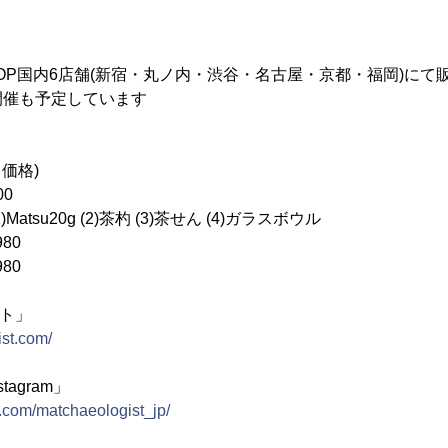
 SHOP国内6店舗(新宿・丸ノ内・渋谷・名古屋・京都・福岡)にて
開催も予定しています
価格)
00
tsu20g (2)茶杓 (3)茶せん (4)ガラスボウル
980
980
サイト」
ist.com/
stagram」
.com/matchaeologist_jp/