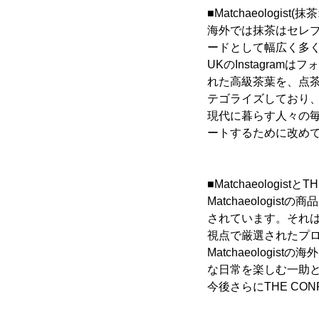
■Matchaeologis
海外では抹茶はセレブ
ードとして幅広く多
UKのInstagram
れた高級茶葉を、点
テゴライズしており
現代に暮らす人々の
ートするために改めて“
■Matchaeologistと
Matchaeolog
されています。それは“
視点で厳選されたプロダ
Matchaeologi
な日常を楽しむ一助
今後さらにTHE CO