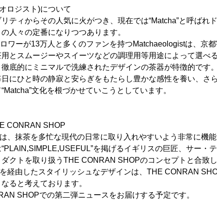
t(抹茶オロジスト)について
リティからその人気に火がつき、現在では“Matcha”と呼ばれ
くの人々の定番になりつつあります。
はフォロワーが13万人と多くのファンを持つMatchaeologistは
茶用とスムージーやスイーツなどの調理用等用途によって選べ
、徹底的にミニマルで洗練されたデザインの茶器が特徴的です
毎日にひと時の静寂と安らぎをもたらし豊かな感性を養い、さ
Matcha”文化を根づかせていこうとしています。
THE CONRAN SHOP
istの商品は、抹茶を多忙な現代の日常に取り入れやすいよう非常に
PLAIN,SIMPLE,USEFUL”を掲げるイギリスの巨匠、サー
クトを取り扱うTHE CONRAN SHOPのコンセプトと合致
stの海外を経由したスタイリッシュなデザインは、THE CONRAN 
となると考えております。
NRAN SHOPでの第二弾ニュースをお届けする予定です。