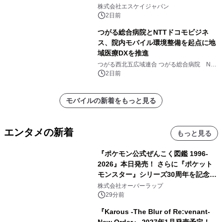
注販売開始
株式会社エスケイジャパン
2日前
つがる総合病院とNTTドコモビジネ
ス、院内モバイル環境整備を起点に地
域医療DXを推進
つがる西北五広域連合 つがる総合病院 NTT
ドコモビジネス株式会社
2日前
モバイルの新着をもっと見る
エンタメの新着
もっと見る
『ポケモン公式ぜんこく図鑑 1996-
2026』本日発売！ さらに『ポケット
モンスター』シリーズ30周年を記念し
た画集『ポケットモンスター ビジュア
株式会社オーバーラップ
ルアートブック』の発売決定！ 2026
29分前
年12月18日（金）、3冊同時発売！
『Karous -The Blur of Re:venant-
New Order』 2027年1月発売予定！