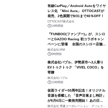
有線CarPlay／Android Autoをワイヤ
レス化 「Mini Aura」 OTTOCASTが
発売、2色展開で8/31まで40％OFF！
3
OTTOCAST株式会社
14時間前
『FUNBOO(ファンブー)』が、スシロ
ーとGAZOO Racing 初コラボキャン
ペーンに登場 全国のスシロー店舗で
4
GR 4車種の FUNBOO(ミニカー)付き
株式会社JAM
メニューが展開されます
6時間前
株式会社バブル、伊勢原市へ3人乗り
EVトゥクトゥク 「VIVEL COCO」を
寄贈
5
株式会社バブル
12時間前
仮面ライダー55周年記念！オリジナル
音源を搭載した 「音声目覚まし時計」
が8月6日に一般発売開始！ あの日の
6
大興奮が今甦る
株式会社 秀建コーポレーション ディレクト