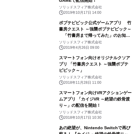
GAMEで配信開始！
ソリッドスフィア株式会社
2019年10月17日 14:00
ポプテピピック公式ゲームアプリ 竹
書房クエスト ～強襲ポプテピピック～
「竹書房まで帰ってみた」のお知ら
せ
ソリッドスフィア株式会社
2019年4月26日 09:00
スマートフォン向けオリジナルクソア
プリ 「竹書房クエスト ～強襲ポプテ
ピピック～」
ソリッドスフィア株式会社
2018年11月28日 11:00
スマートフォン向けVRアクションゲー
ムアプリ 「カイジVR ～絶望の鉄骨渡
り～」の配信を開始！
ソリッドスフィア株式会社
2018年10月17日 10:30
あの絶望が、Nintendo Switchで再び
蘇る！ 『カイジ ～絶望の鉄骨渡り～