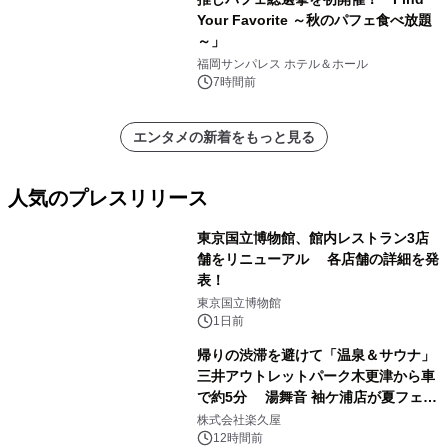
Your Favorite ～秋のパフェ食べ放題
～」
福岡サンパレス ホテル＆ホール
7時間前
エンタメの新着をもっと見る
人気のプレスリリース
東京国立博物館、館内レストラン3店
舗をリニューアル 各店舗の詳細を発
表！
1
東京国立博物館
1日前
帰りの渋滞を避けて「温泉＆サウナ」
三井アウトレットパーク木更津から車
で約5分 湯舞音 袖ケ浦店が夏フェア
2
メニューを提供
株式会社楽久屋
12時間前