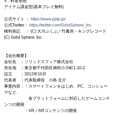
5．料金形態
アイテム課金型(基本プレイ無料)
公式サイト ：
https://www.pptp.jp/
公式Twitter：
https://twitter.com/SolidSphere_Inc
権利表記 ： (C) 大川ぶくぶ／竹書房・キングレコード
(C) Solid Sphere, Inc.
【会社概要】
会社名 ：ソリッドスフィア株式会社
所在地 ：東京都千代田区神田小川町1-10-2
設立 ：2012年10月
代表者 ：代表取締役 小島 圭介
事業内容：・スマートフォンをはじめ、PC、コンシュー
マなど、
各プラットフォームに対応したゲームコンテ
ンツの開発
・VR／ARコンテンツの開発