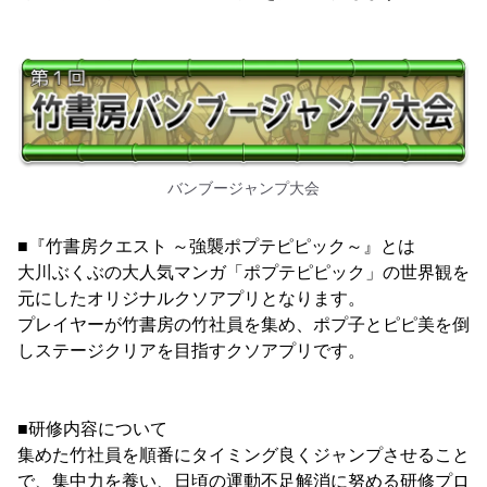
バンブージャンプ大会
■『竹書房クエスト ～強襲ポプテピピック～』とは
大川ぶくぶの大人気マンガ「ポプテピピック」の世界観を
元にしたオリジナルクソアプリとなります。
プレイヤーが竹書房の竹社員を集め、ポプ子とピピ美を倒
しステージクリアを目指すクソアプリです。
■研修内容について
集めた竹社員を順番にタイミング良くジャンプさせること
で、集中力を養い、日頃の運動不足解消に努める研修プロ