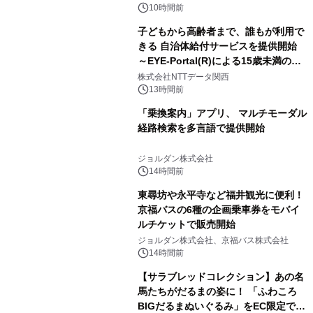
10時間前
子どもから高齢者まで、誰もが利用で
きる 自治体給付サービスを提供開始
～EYE-Portal(R)による15歳未満の本
人認証と デジタルデバイド対策で実現
株式会社NTTデータ関西
～
13時間前
「乗換案内」アプリ、 マルチモーダル
経路検索を多言語で提供開始
ジョルダン株式会社
14時間前
東尋坊や永平寺など福井観光に便利！
京福バスの6種の企画乗車券をモバイ
ルチケットで販売開始
ジョルダン株式会社、京福バス株式会社
14時間前
【サラブレッドコレクション】あの名
馬たちがだるまの姿に！ 「ふわころ
BIGだるまぬいぐるみ」をEC限定で受