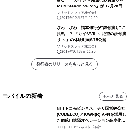
for Nintendo Switch』が 12月28日に
発売！
ソリッドスフィア株式会社
2017年12月27日 12:30
ざわ…ざわ…福本伸行が“鉄骨渡り”に
挑戦！？ 『カイジVR ～ 絶望の鉄骨渡
り ～』の体験動画9/15公開
ソリッドスフィア株式会社
2017年9月15日 11:30
発行者のリリースをもっと見る
モバイルの新着
もっと見る
NTTドコモビジネス、チリ国営銅公社
(CODELCO)とIOWN(R) APNを活用し
た銅鉱山遠隔オペレーション高度化に
向けた調査・実証を開始
NTTドコモビジネス株式会社