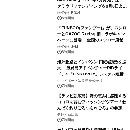
クラウドファンディングを8月8日より
開始
株式会社RS34
6時間前
『FUNBOO(ファンブー)』が、スシロ
ーとGAZOO Racing 初コラボキャン
ペーンに登場 全国のスシロー店舗で
GR 4車種の FUNBOO(ミニカー)付き
株式会社JAM
メニューが展開されます
6時間前
海外販路とインバウンド観光誘致を拡
大 「淡路島アドベンチャーRIBライ
ド」× 「LINKTIVITY」システム連携を
開始！
ジョイポート淡路島株式会社
7時間前
【テレビ新広島】海の恵みに感謝する
ココロを育むフィッシングツアー「わ
んぱく釣りごろつられごろ」の参加小
学生を募集
テレビ新広島
7時間前
推しパフェ総選挙を初開催！「Find