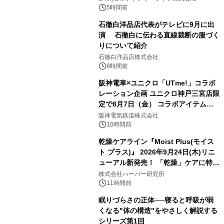
5時間前
石徹白洋品店代表がテレビに9月に出
演 石徹白に伝わる直線裁断の服づく
りについて紹介
石徹白洋品店株式会社
8時間前
阪神電車×ユニクロ「UTme!」コラボ
レーション企画 ユニクロ神戸三宮店限
定で8月7日（金） コラボアイテムが
発売決定！
阪神電気鉄道株式会社
10時間前
乾燥ケアライン『Moist Plus(モイス
ト プラス)』 2026年9月24日(木)リニ
ューアル新発売！ 「乾燥」ケアに特化
し、ライン使いで潤いに満ちた肌へ
株式会社ハーバー研究所
11時間前
眠りづらさの正体──寝ると呼吸が弱
くなる"体の構造"をやさしく解説する
シリーズ第1回