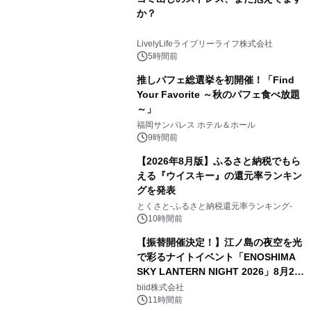
か？
LivelyLifeライブリーライフ株式会社
5時間前
推しパフェ総選挙を初開催！「Find
Your Favorite ～秋のパフェ食べ放題
～」
福岡サンパレス ホテル＆ホール
9時間前
【2026年8月版】ふるさと納税でもら
える『ウイスキー』の還元率ランキン
グを発表
とくさと-ふるさと納税還元率ランキング-
10時間前
【振替開催決定！】江ノ島の夜空を光
で彩るナイトイベント「ENOSHIMA
SKY LANTERN NIGHT 2026」8月22
日(土)振替開催＆受付スタート！
biid株式会社
11時間前