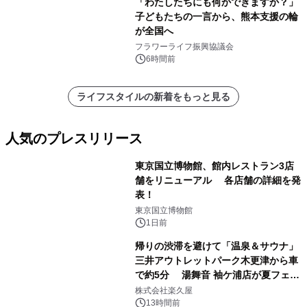
「わたしたちにも何かできますか？」
子どもたちの一言から、熊本支援の輪
が全国へ
フラワーライフ振興協議会
6時間前
ライフスタイルの新着をもっと見る
人気のプレスリリース
東京国立博物館、館内レストラン3店
舗をリニューアル 各店舗の詳細を発
表！
1
東京国立博物館
1日前
帰りの渋滞を避けて「温泉＆サウナ」
三井アウトレットパーク木更津から車
で約5分 湯舞音 袖ケ浦店が夏フェア
2
メニューを提供
株式会社楽久屋
13時間前