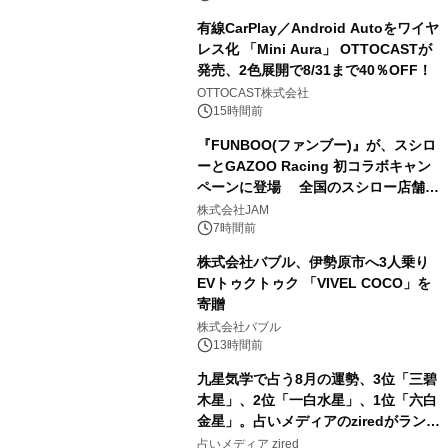
有線CarPlay／Android Autoをワイヤ
レス化 「Mini Aura」 OTTOCASTが
発売、2色展開で8/31まで40％OFF！
3
OTTOCAST株式会社
15時間前
『FUNBOO(ファンブー)』が、スシロ
ーとGAZOO Racing 初コラボキャン
ペーンに登場 全国のスシロー店舗で
4
GR 4車種の FUNBOO(ミニカー)付き
株式会社JAM
メニューが展開されます
7時間前
株式会社バブル、伊勢原市へ3人乗り
EVトゥクトゥク 「VIVEL COCO」を
寄贈
5
株式会社バブル
13時間前
九星気学で占う8月の運勢、3位「三碧
木星」、2位「一白水星」、1位「六白
金星」。占いメディアのziredがランキ
6
ングを発表
占いメディア zired