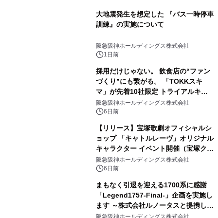
大地震発生を想定した 『バス一時停車
訓練』の実施について
阪急阪神ホールディングス株式会社
1日前
採用だけじゃない。 飲食店の“ファン
づくり”にも繋がる。 「TOKKスキ
マ」が先着10社限定 トライアルキャ
ンペーンを開始
阪急阪神ホールディングス株式会社
6日前
【リリース】宝塚歌劇オフィシャルシ
ョップ 「キャトルレーヴ」オリジナル
キャラクター イベント開催（宝塚クリ
エイティブアーツ）
阪急阪神ホールディングス株式会社
6日前
まもなく引退を迎える1700系に感謝
「Legend1757-Final-」企画を実施し
ます ～株式会社ルノータスと提携し
「Legend1757記念腕時計」を発売し
阪急阪神ホールディングス株式会社