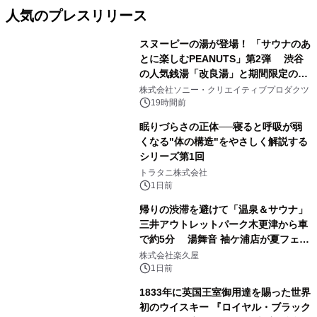
人気のプレスリリース
スヌーピーの湯が登場！ 「サウナのあ
とに楽しむPEANUTS」第2弾 渋谷
の人気銭湯「改良湯」と期間限定のコ
1
ラボレーション サウナイキタイコラ
株式会社ソニー・クリエイティブプロダクツ
ボグッズも発売決定！
19時間前
眠りづらさの正体──寝ると呼吸が弱
くなる"体の構造"をやさしく解説する
シリーズ第1回
2
トラタニ株式会社
1日前
帰りの渋滞を避けて「温泉＆サウナ」
三井アウトレットパーク木更津から車
で約5分 湯舞音 袖ケ浦店が夏フェア
3
メニューを提供
株式会社楽久屋
1日前
1833年に英国王室御用達を賜った世界
初のウイスキー 『ロイヤル・ブラック