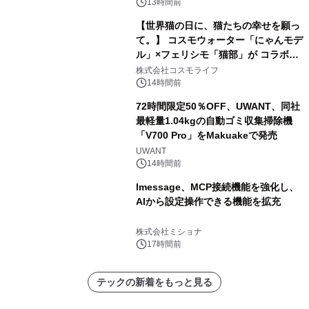
13時間前
【世界猫の日に、猫たちの幸せを願っ
て。】 コスモウォーター「にゃんモデ
ル」×フェリシモ「猫部」が コラボキ
ャンペーンを実施
株式会社コスモライフ
14時間前
72時間限定50％OFF、UWANT、同社
最軽量1.04kgの自動ゴミ収集掃除機
「V700 Pro」をMakuakeで発売
UWANT
14時間前
lmessage、MCP接続機能を強化し、
AIから設定操作できる機能を拡充
株式会社ミショナ
17時間前
テックの新着をもっと見る