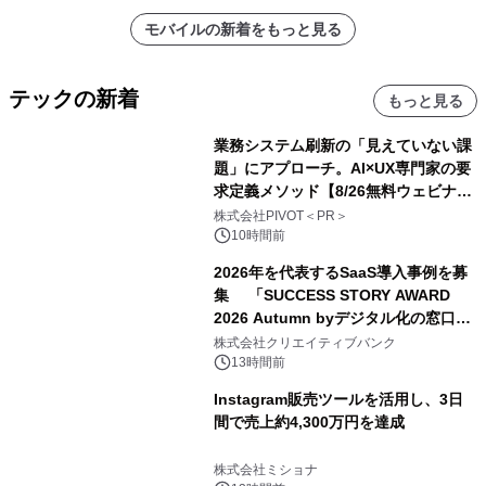
モバイルの新着をもっと見る
テックの新着
もっと見る
業務システム刷新の「見えていない課
題」にアプローチ。AI×UX専門家の要
求定義メソッド【8/26無料ウェビナ
ー】株式会社PIVOT
株式会社PIVOT＜PR＞
10時間前
2026年を代表するSaaS導入事例を募
集 「SUCCESS STORY AWARD
2026 Autumn byデジタル化の窓口」
開催
株式会社クリエイティブバンク
13時間前
Instagram販売ツールを活用し、3日
間で売上約4,300万円を達成
株式会社ミショナ