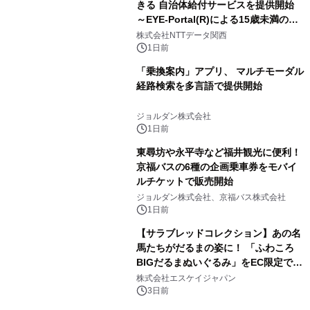
きる 自治体給付サービスを提供開始
～EYE-Portal(R)による15歳未満の本
人認証と デジタルデバイド対策で実現
株式会社NTTデータ関西
～
1日前
「乗換案内」アプリ、 マルチモーダル
経路検索を多言語で提供開始
ジョルダン株式会社
1日前
東尋坊や永平寺など福井観光に便利！
京福バスの6種の企画乗車券をモバイ
ルチケットで販売開始
ジョルダン株式会社、京福バス株式会社
1日前
【サラブレッドコレクション】あの名
馬たちがだるまの姿に！ 「ふわころ
BIGだるまぬいぐるみ」をEC限定で受
注販売開始
株式会社エスケイジャパン
3日前