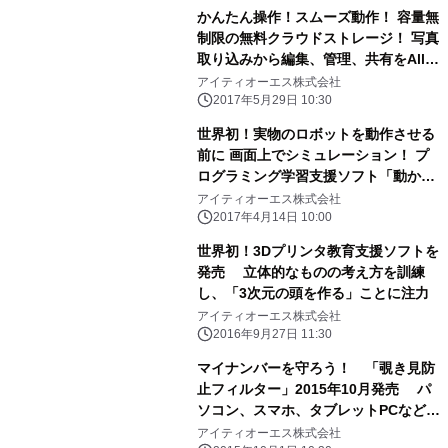
かんたん操作！スムーズ動作！ 容量無
制限の無料クラウドストレージ！ 写真
取り込みから編集、管理、共有をAll-
in-One対応 「Zoner Photo Studio
アイティオーエス株式会社
18」を発売
2017年5月29日 10:30
世界初！実物のロボットを動作させる
前に 画面上でシミュレーション！ プ
ログラミング学習支援ソフト「動かし
てみよう！」発売
アイティオーエス株式会社
2017年4月14日 10:00
世界初！3Dプリンタ教育支援ソフトを
発売 立体的なものの考え方を訓練
し、「3次元の頭を作る」ことに注力
アイティオーエス株式会社
2016年9月27日 11:30
マイナンバーを守ろう！ 「覗き見防
止フィルター」2015年10月発売 パ
ソコン、スマホ、タブレットPCなどか
らの番号流出・悪用を防ぐ
アイティオーエス株式会社