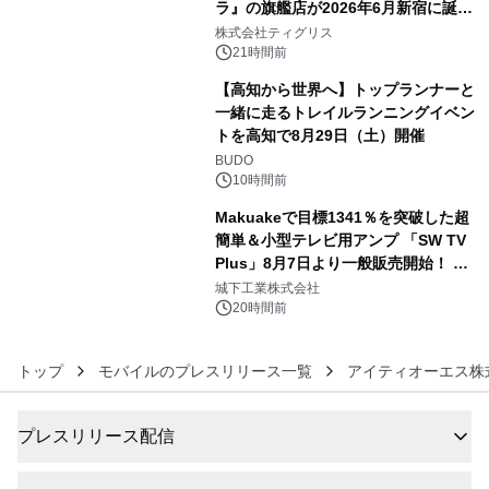
ラ』の旗艦店が2026年6月新宿に誕
4
生 バカルディ ジャパンと連携した
株式会社ティグリス
没入型バー「BAR Arca」
21時間前
【高知から世界へ】トップランナーと
一緒に走るトレイルランニングイベン
トを高知で8月29日（土）開催
5
BUDO
10時間前
Makuakeで目標1341％を突破した超
簡単＆小型テレビ用アンプ 「SW TV
Plus」8月7日より一般販売開始！ ケ
6
ーブル1本つなぐだけ、テレビの音が
城下工業株式会社
ぐっと豊かに
20時間前
トップ
モバイルのプレスリリース一覧
アイティオーエス株
プレスリリース配信