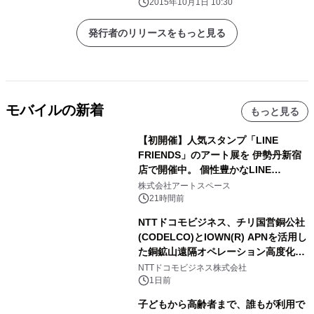
2015年10月1日 10:30
発行者のリリースをもっと見る
モバイルの新着
もっと見る
【初開催】人気スタンプ「LINE
FRIENDS」のアート展を 伊勢丹新宿
店で開催中。 個性豊かなLINE
FRIENDSの仲間たちが インテリアア
株式会社アートスペース
ートとして新たな魅力を発信。
21時間前
NTTドコモビジネス、チリ国営銅公社
(CODELCO)とIOWN(R) APNを活用し
た銅鉱山遠隔オペレーション高度化に
向けた調査・実証を開始
NTTドコモビジネス株式会社
1日前
子どもから高齢者まで、誰もが利用で