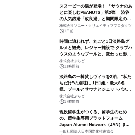
スヌーピーの湯が登場！ 「サウナのあ
とに楽しむPEANUTS」第2弾 渋谷
の人気銭湯「改良湯」と期間限定のコ
1
ラボレーション サウナイキタイコラ
株式会社ソニー・クリエイティブプロダクツ
ボグッズも発売決定！
1日前
時間に追われず、丸ごと1日淡路島グ
ルメと観光、レジャー施設で クラブハ
ウスのようなプールと、変わった形の
2
サウナも 「THE BOXY AWAJI」のお
株式会社ぷらど
得な素泊まり連泊プランで
11時間前
淡路島の一棟貸しヴィラを2泊、"私た
ちだけ"の別荘に 1日1組・最大8名
様、プールとサウナとジェットバス付
3
きで Villa Mon Temps AWAJIの連泊
株式会社ぷらど
素泊りプラン
17時間前
現役留学生がつくる、留学生のため
の、留学生専用プラットフォーム
Japan Alumni Network（JAN）β版
4
をリリース
一般社団法人日本国際化推進協会