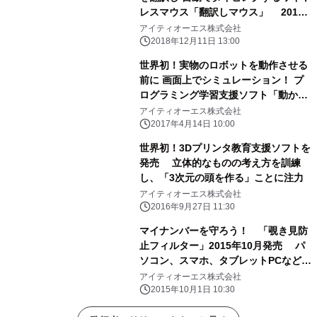
レスマウス「翻訳しマウス」 2018
年12月11日発売
アイティオーエス株式会社
2018年12月11日 13:00
世界初！実物のロボットを動作させる
前に 画面上でシミュレーション！ プ
ログラミング学習支援ソフト「動かし
てみよう！」発売
アイティオーエス株式会社
2017年4月14日 10:00
世界初！3Dプリンタ教育支援ソフトを
発売 立体的なものの考え方を訓練
し、「3次元の頭を作る」ことに注力
アイティオーエス株式会社
2016年9月27日 11:30
マイナンバーを守ろう！ 「覗き見防
止フィルター」2015年10月発売 パ
ソコン、スマホ、タブレットPCなどか
らの番号流出・悪用を防ぐ
アイティオーエス株式会社
2015年10月1日 10:30