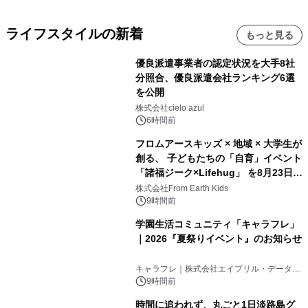
ライフスタイルの新着
もっと見る
優良派遣事業者の認定状況を大手8社
分照合、優良派遣会社ランキング6選
を公開
株式会社cielo azul
6時間前
フロムアースキッズ × 地域 × 大学生が
創る、 子どもたちの「自育」イベント
「諸福ジーク×Lifehug」 を8月23日
(日)開催
株式会社From Earth Kids
9時間前
学園生活コミュニティ「キャラフレ」
｜2026『夏祭りイベント』のお知らせ
キャラフレ｜株式会社エイプリル・データ・
デザインズ
9時間前
時間に追われず、丸ごと1日淡路島グ