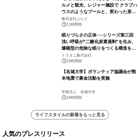
ルメと観光、レジャー施設で クラブハ
ウスのようなプールと、変わった形の
サウナも 「THE BOXY AWAJI」のお
株式会社ぷらど
得な素泊まり連泊プランで
11時間前
眠りづらさの正体──シリーズ第三回
浅い呼吸が"二酸化炭素過剰"を生み、
爆睡型の危険な眠りをつくる構造を解
説
トラタニ株式会社
16時間前
【名城大学】ボランティア協議会が熊
本地震で募金活動を実施
学校法人 名城大学
16時間前
ライフスタイルの新着をもっと見る
人気のプレスリリース