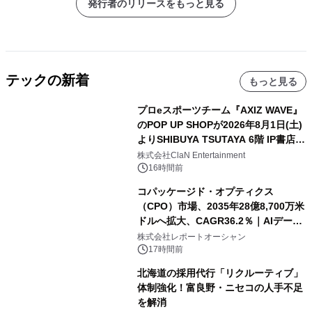
発行者のリリースをもっと見る
テックの新着
もっと見る
プロeスポーツチーム『AXIZ WAVE』
のPOP UP SHOPが2026年8月1日(土)
よりSHIBUYA TSUTAYA 6階 IP書店で
開催決定！！
株式会社ClaN Entertainment
16時間前
コパッケージド・オプティクス
（CPO）市場、2035年28億8,700万米
ドルへ拡大、CAGR36.2％｜AIデータ
センター・高速光通信需要が成長を加
株式会社レポートオーシャン
速
17時間前
北海道の採用代行「リクルーティブ」
体制強化！富良野・ニセコの人手不足
を解消