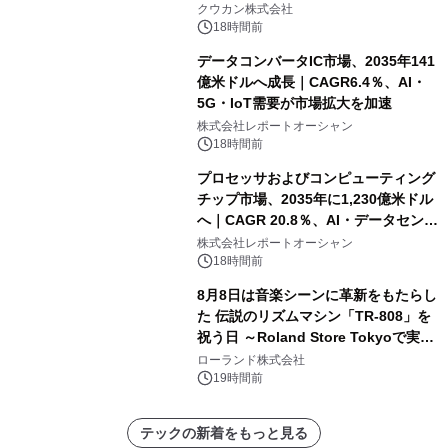
クウカン株式会社
18時間前
データコンバータIC市場、2035年141
億米ドルへ成長｜CAGR6.4％、AI・
5G・IoT需要が市場拡大を加速
株式会社レポートオーシャン
18時間前
プロセッサおよびコンピューティング
チップ市場、2035年に1,230億米ドル
へ｜CAGR 20.8％、AI・データセンタ
ー需要が成長を牽引
株式会社レポートオーシャン
18時間前
8月8日は音楽シーンに革新をもたらし
た 伝説のリズムマシン「TR-808」を
祝う日 ～Roland Store Tokyoで実機
を展示しての 記念キャンペーンを開
ローランド株式会社
催 英国ラジオ「NTS」の 特別プログ
19時間前
ラムや、「TR-808」を愛する伝説的
アーティストを フィーチャーしたアニ
テックの新着をもっと見る
メーションを公開～