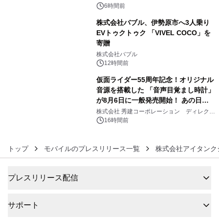
メニューが展開されます
6時間前
株式会社バブル、伊勢原市へ3人乗り
EVトゥクトゥク 「VIVEL COCO」を
寄贈
5
株式会社バブル
12時間前
仮面ライダー55周年記念！オリジナル
音源を搭載した 「音声目覚まし時計」
が8月6日に一般発売開始！ あの日の
6
大興奮が今甦る
株式会社 秀建コーポレーション ディレクト
アートギャラリー
16時間前
トップ
モバイルのプレスリリース一覧
株式会社アイタンク
プレスリリース配信
サポート