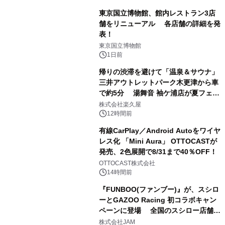
東京国立博物館、館内レストラン3店
舗をリニューアル 各店舗の詳細を発
表！
1
東京国立博物館
1日前
帰りの渋滞を避けて「温泉＆サウナ」
三井アウトレットパーク木更津から車
で約5分 湯舞音 袖ケ浦店が夏フェア
2
メニューを提供
株式会社楽久屋
12時間前
有線CarPlay／Android Autoをワイヤ
レス化 「Mini Aura」 OTTOCASTが
発売、2色展開で8/31まで40％OFF！
3
OTTOCAST株式会社
14時間前
『FUNBOO(ファンブー)』が、スシロ
ーとGAZOO Racing 初コラボキャン
ペーンに登場 全国のスシロー店舗で
4
GR 4車種の FUNBOO(ミニカー)付き
株式会社JAM