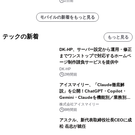
2日前
モバイルの新着をもっと見る
テックの新着
もっと見る
DK-HP、サーバー設定から運用・修正
までワンストップで対応するホームペ
ージ制作請負サービスを提供中
DK-HP
2時間前
アイスマイリー、「Claude徹底解
説」を公開！ChatGPT・Copilot・
Gemini・Claudeを機能別／業務別に
比較―自社に合う生成AIの選び方がわ
株式会社アイスマイリー
かる実践ガイド
8時間前
アスクル、新代表取締役社長CEOに成
松 岳志が就任