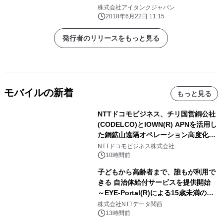
株式会社アイタンクジャパン
2018年6月22日 11:15
発行者のリリースをもっと見る
モバイルの新着
もっと見る
NTTドコモビジネス、チリ国営銅公社
(CODELCO)とIOWN(R) APNを活用し
た銅鉱山遠隔オペレーション高度化に
向けた調査・実証を開始
NTTドコモビジネス株式会社
10時間前
子どもから高齢者まで、誰もが利用で
きる 自治体給付サービスを提供開始
～EYE-Portal(R)による15歳未満の本
人認証と デジタルデバイド対策で実現
株式会社NTTデータ関西
～
13時間前