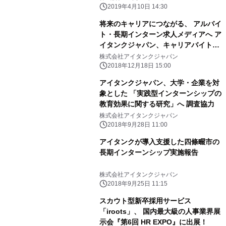
2019年4月10日 14:30
将来のキャリアにつながる、 アルバイ
ト・長期インターン求人メディアへ ア
イタンクジャパン、キャリアバイトを
フルリニューアル！
株式会社アイタンクジャパン
2018年12月18日 15:00
アイタンクジャパン、大学・企業を対
象とした 「実践型インターンシップの
教育効果に関する研究」へ 調査協力
株式会社アイタンクジャパン
2018年9月28日 11:00
アイタンクが導入支援した四條畷市の
長期インターンシップ実施報告
株式会社アイタンクジャパン
2018年9月25日 11:15
スカウト型新卒採用サービス
「iroots」、 国内最大級の人事業界展
示会『第6回 HR EXPO』に出展！