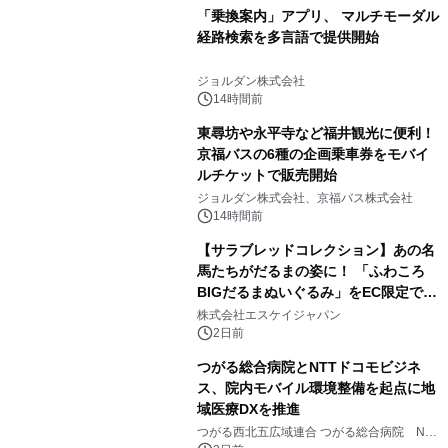
「乗換案内」アプリ、 マルチモーダル
経路検索を多言語で提供開始
ジョルダン株式会社
14時間前
東尋坊や永平寺など福井観光に便利！
京福バスの6種の企画乗車券をモバイ
ルチケットで販売開始
ジョルダン株式会社、京福バス株式会社
14時間前
【サラブレッドコレクション】あの名
馬たちがだるまの姿に！ 「ふわころ
BIGだるまぬいぐるみ」をEC限定で受
注販売開始
株式会社エスケイジャパン
2日前
つがる総合病院とNTTドコモビジネ
ス、院内モバイル環境整備を起点に地
域医療DXを推進
つがる西北五広域連合 つがる総合病院 NTT
ドコモビジネス株式会社