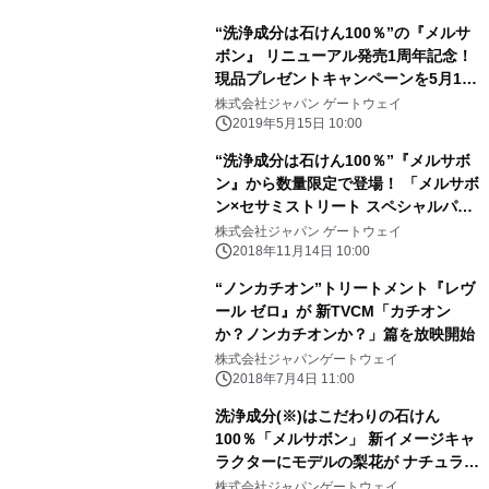
“洗浄成分は石けん100％”の『メルサ
ボン』 リニューアル発売1周年記念！
現品プレゼントキャンペーンを5月15
日スタート ～公式Instagramにて実
株式会社ジャパン ゲートウェイ
施～
2019年5月15日 10:00
“洗浄成分は石けん100％”『メルサボ
ン』から数量限定で登場！ 「メルサボ
ン×セサミストリート スペシャルパッ
ケージ」新発売
株式会社ジャパン ゲートウェイ
2018年11月14日 10:00
“ノンカチオン”トリートメント『レヴ
ール ゼロ』が 新TVCM「カチオン
か？ノンカチオンか？」篇を放映開始
株式会社ジャパンゲートウェイ
2018年7月4日 11:00
洗浄成分(※)はこだわりの石けん
100％「メルサボン」 新イメージキャ
ラクターにモデルの梨花が ナチュラル
な姿で登場！ 6月20日(水)より全国
株式会社ジャパンゲートウェイ