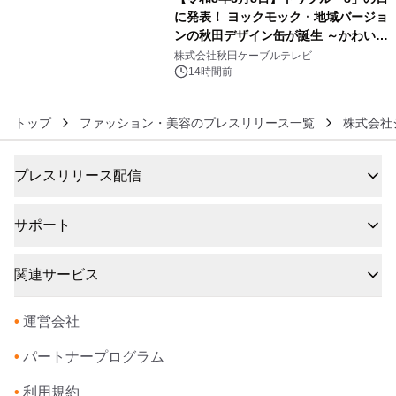
に発表！ ヨックモック・地域バージョ
ンの秋田デザイン缶が誕生 ～かわいい
6
秋田犬の子犬と秋田の四季と名所を巡
株式会社秋田ケーブルテレビ
るパッケージ～ 9月1日(火)秋田県内で
14時間前
販売開始
トップ
ファッション・美容のプレスリリース一覧
株式会社
プレスリリース配信
サポート
関連サービス
•
運営会社
•
パートナープログラム
•
利用規約