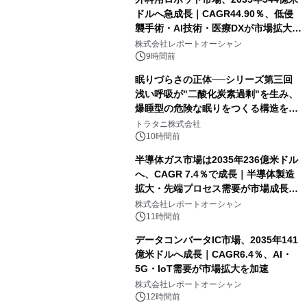
ドルへ急成長｜CAGR44.90％、低侵
襲手術・AI技術・医療DXが市場拡大を
牽引
株式会社レポートオーシャン
9時間前
眠りづらさの正体──シリーズ第三回
浅い呼吸が"二酸化炭素過剰"を生み、
爆睡型の危険な眠りをつくる構造を解
説
トラタニ株式会社
10時間前
半導体ガス市場は2035年236億米ドル
へ、CAGR 7.4％で成長｜半導体製造
拡大・先端プロセス需要が市場成長を
加速
株式会社レポートオーシャン
11時間前
データコンバータIC市場、2035年141
億米ドルへ成長｜CAGR6.4％、AI・
5G・IoT需要が市場拡大を加速
株式会社レポートオーシャン
12時間前