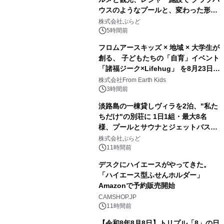
ウスのようなプールと、変わった形の
2
サウナも 「THE BOXY AWAJI」のお
株式会社ぷらど
得な素泊まり連泊プランで
5時間前
フロムアースキッズ × 地域 × 大学生が
創る、 子どもたちの「自育」イベント
「諸福ジーク×Lifehug」 を8月23日
3
(日)開催
株式会社From Earth Kids
3時間前
淡路島の一棟貸しヴィラを2泊、"私た
ちだけ"の別荘に 1日1組・最大8名
様、プールとサウナとジェットバス付
4
きで Villa Mon Temps AWAJIの連泊
株式会社ぷらど
素泊りプラン
11時間前
デスクにハイエースがやってきた。
「ハイエース型ふせんホルダー」
Amazonで予約販売開始
5
CAMSHOP.JP
11時間前
【令和8年8月8日】トリプル「8」の日