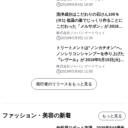
TVCM放送開始！
2018年6月4日 16:00
洗浄成分はこだわりの石けん100％
(※1) 低温の釜でじっくり作ることに
こだわった「メルサボン」が 2018年5
月15日(火)リニューアル発売
株式会社ジャパン ゲートウェイ
2018年5月9日 11:30
トリートメントは“ノンカチオン”へ。
ノンシリコンシャンプーを作り上げた
『レヴール』が 2018年5月15日(火)に
フルリニューアルをして新発売！
株式会社ジャパン ゲートウェイ
2018年5月9日 11:00
発行者のリリースをもっと見る
ファッション・美容の新着
もっと見る
外科用ロボット市場、2035年544億米