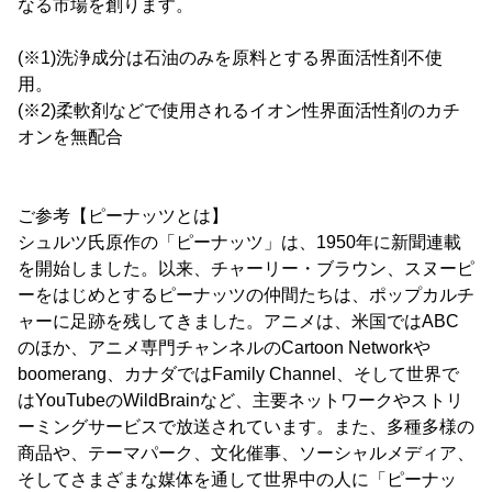
なる市場を創ります。
(※1)洗浄成分は石油のみを原料とする界面活性剤不使
用。
(※2)柔軟剤などで使用されるイオン性界面活性剤のカチ
オンを無配合
ご参考【ピーナッツとは】
シュルツ氏原作の「ピーナッツ」は、1950年に新聞連載
を開始しました。以来、チャーリー・ブラウン、スヌーピ
ーをはじめとするピーナッツの仲間たちは、ポップカルチ
ャーに足跡を残してきました。アニメは、米国ではABC
のほか、アニメ専門チャンネルのCartoon Networkや
boomerang、カナダではFamily Channel、そして世界で
はYouTubeのWildBrainなど、主要ネットワークやストリ
ーミングサービスで放送されています。また、多種多様の
商品や、テーマパーク、文化催事、ソーシャルメディア、
そしてさまざまな媒体を通して世界中の人に「ピーナッ