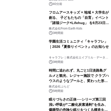
40分前
フロムアースキッズ × 地域 × 大学生が
創る、 子どもたちの「自育」イベント
「諸福ジーク×Lifehug」 を8月23日
(日)開催
株式会社From Earth Kids
3時間前
学園生活コミュニティ「キャラフレ」
｜2026『夏祭りイベント』のお知らせ
キャラフレ｜株式会社エイプリル・データ・
デザインズ
3時間前
時間に追われず、丸ごと1日淡路島グ
ルメと観光、レジャー施設で クラブハ
ウスのようなプールと、変わった形の
サウナも 「THE BOXY AWAJI」のお
株式会社ぷらど
得な素泊まり連泊プランで
5時間前
眠りづらさの正体──シリーズ第三回
浅い呼吸が"二酸化炭素過剰"を生み、
爆睡型の危険な眠りをつくる構造を解