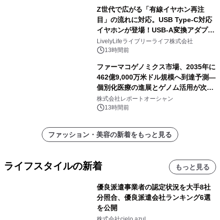
Z世代で広がる「有線イヤホン再注
目」の流れに対応。USB Type-C対応
イヤホンが登場！USB-A変換アダプタ
ー付きでスマホからパソコンまで幅広
LivelyLifeライブリーライフ株式会社
く活用可能
13時間前
ファーマコゲノミクス市場、2035年に
462億9,000万米ドル規模へ到達予測―
個別化医療の進展とゲノム活用が次世
代ヘルスケア投資を加速
株式会社レポートオーシャン
13時間前
ファッション・美容の新着をもっと見る
ライフスタイルの新着
もっと見る
優良派遣事業者の認定状況を大手8社
分照合、優良派遣会社ランキング6選
を公開
株式会社cielo azul