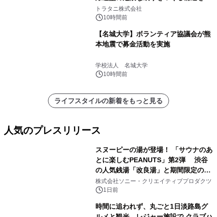
説
トラタニ株式会社
10時間前
【名城大学】ボランティア協議会が熊
本地震で募金活動を実施
学校法人 名城大学
10時間前
ライフスタイルの新着をもっと見る
人気のプレスリリース
スヌーピーの湯が登場！ 「サウナのあ
とに楽しむPEANUTS」第2弾 渋谷
の人気銭湯「改良湯」と期間限定のコ
1
ラボレーション サウナイキタイコラ
株式会社ソニー・クリエイティブプロダクツ
ボグッズも発売決定！
1日前
時間に追われず、丸ごと1日淡路島グ
ルメと観光、レジャー施設で クラブハ