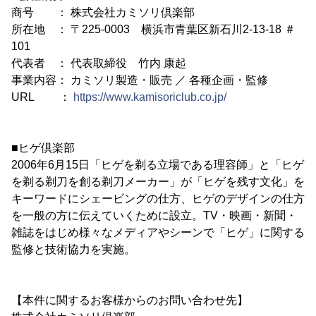
商号 ： 株式会社カミソリ倶楽部
所在地 ： 〒225-0003 横浜市青葉区新石川2-13-18 ＃
101
代表者 ： 代表取締役 竹内 康起
事業内容： カミソリ製造・販売 ／ 各種企画・監修
URL ：
https://www.kamisoriclub.co.jp/
■ヒゲ倶楽部
2006年6月15日「ヒゲを剃る立場である理容師」と「ヒゲ
を剃る剃刀を創る剃刀メーカー」が「ヒゲを残す文化」を
キーワードにシェービングの仕方、ヒゲのデザインの仕方
を一般の方に伝えていくために設立。TV・映画・新聞・
雑誌をはじめ様々なメディアやシーンで「ヒゲ」に関する
監修と技術協力を実施。
【本件に関するお客様からのお問い合わせ先】