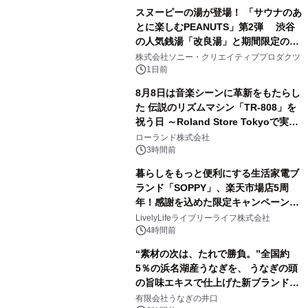
販売開始
スヌーピーの湯が登場！ 「サウナのあ
とに楽しむPEANUTS」第2弾 渋谷
の人気銭湯「改良湯」と期間限定のコ
2
ラボレーション サウナイキタイコラ
株式会社ソニー・クリエイティブプロダクツ
ボグッズも発売決定！
1日前
8月8日は音楽シーンに革新をもたらし
た 伝説のリズムマシン「TR-808」を
祝う日 ～Roland Store Tokyoで実機
3
を展示しての 記念キャンペーンを開
ローランド株式会社
催 英国ラジオ「NTS」の 特別プログ
3時間前
ラムや、「TR-808」を愛する伝説的
暮らしをもっと便利にする生活家電ブ
アーティストを フィーチャーしたアニ
ランド「SOPPY」、楽天市場店5周
メーションを公開～
年！感謝を込めた限定キャンペーンを
4
8月10日より開催
LivelyLifeライブリーライフ株式会社
4時間前
“素材の次は、たれで勝負。”全国約
5％の浜名湖産うなぎを、 うなぎの頭
の旨味エキスで仕上げた新ブランド
5
「井口の誉」誕生
有限会社うなぎの井口