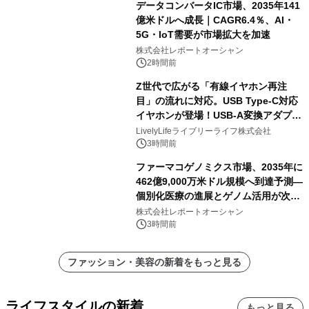
データコンバータIC市場、2035年141
億米ドルへ成長｜CAGR6.4％、AI・
5G・IoT需要が市場拡大を加速
株式会社レポートオーシャン
2時間前
Z世代で広がる「有線イヤホン再注
目」の流れに対応。USB Type-C対応
イヤホンが登場！USB-A変換アダプタ
ー付きでスマホからパソコンまで幅広
LivelyLifeライブリーライフ株式会社
く活用可能
3時間前
ファーマコゲノミクス市場、2035年に
462億9,000万米ドル規模へ到達予測―
個別化医療の進展とゲノム活用が次世
代ヘルスケア投資を加速
株式会社レポートオーシャン
3時間前
ファッション・美容の新着をもっと見る
ライフスタイルの新着
もっと見る