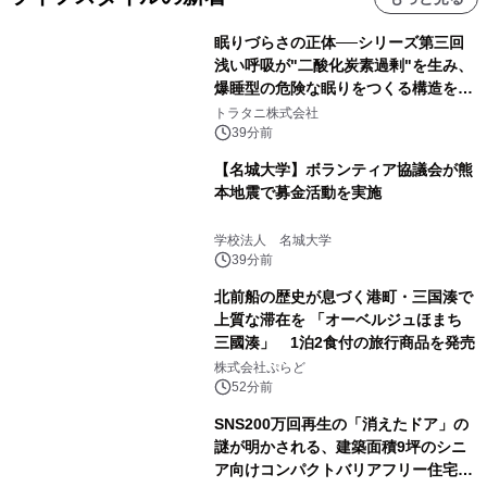
眠りづらさの正体──シリーズ第三回
浅い呼吸が"二酸化炭素過剰"を生み、
爆睡型の危険な眠りをつくる構造を解
説
トラタニ株式会社
39分前
【名城大学】ボランティア協議会が熊
本地震で募金活動を実施
学校法人 名城大学
39分前
北前船の歴史が息づく港町・三国湊で
上質な滞在を 「オーベルジュほまち
三國湊」 1泊2食付の旅行商品を発売
株式会社ぷらど
52分前
SNS200万回再生の「消えたドア」の
謎が明かされる、建築面積9坪のシニ
ア向けコンパクトバリアフリー住宅が