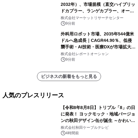
2032年）、市場規模（直交ハイブリッ
ドカプラー、ランゲカプラー、オーバ
ーレイカプラー、その他）・分析レポ
株式会社マーケットリサーチセンター
ートを発表
9分前
外科用ロボット市場、2035年544億米
ドルへ急成長｜CAGR44.90％、低侵
襲手術・AI技術・医療DXが市場拡大を
牽引
株式会社レポートオーシャン
9分前
ビジネスの新着をもっと見る
人気のプレスリリース
【令和8年8月8日】トリプル「8」の日
に発表！ ヨックモック・地域バージョ
ンの秋田デザイン缶が誕生 ～かわいい
1
秋田犬の子犬と秋田の四季と名所を巡
株式会社秋田ケーブルテレビ
るパッケージ～ 9月1日(火)秋田県内で
4時間前