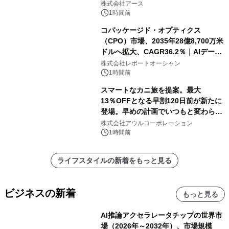
誕生
株式会社アース
1時間前
コパッケージド・オプティクス
（CPO）市場、2035年28億8,700万米
ドルへ拡大、CAGR36.2％｜AIデータ
センター・高速光通信需要が成長を加
株式会社レポートオーシャン
速
1時間前
スマートなカニ旅を提案。最大
13％OFFとなる早割120日前が新たに
登場。早めの計画でいつもと変わらぬ
大人の冬旅を。ー夕日ヶ浦温泉「佳松
株式会社アウルコーポレーション
苑 別邸ふうか」ー
1時間前
ライフスタイルの新着をもっと見る
ビジネスの新着
もっと見る
AI推論アクセラレータチップの世界市
場（2026年～2032年）、市場規模