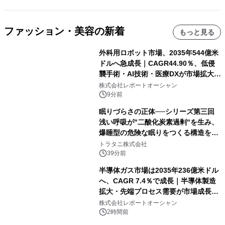
ファッション・美容の新着
もっと見る
外科用ロボット市場、2035年544億米
ドルへ急成長｜CAGR44.90％、低侵
襲手術・AI技術・医療DXが市場拡大を
牽引
株式会社レポートオーシャン
9分前
眠りづらさの正体──シリーズ第三回
浅い呼吸が"二酸化炭素過剰"を生み、
爆睡型の危険な眠りをつくる構造を解
説
トラタニ株式会社
39分前
半導体ガス市場は2035年236億米ドル
へ、CAGR 7.4％で成長｜半導体製造
拡大・先端プロセス需要が市場成長を
加速
株式会社レポートオーシャン
2時間前