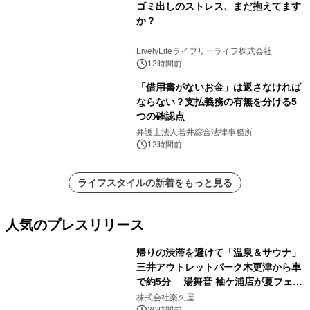
ゴミ出しのストレス、まだ抱えてます
か？
LivelyLifeライブリーライフ株式会社
12時間前
「借用書がないお金」は返さなければ
ならない？支払義務の有無を分ける5
つの確認点
弁護士法人若井綜合法律事務所
12時間前
ライフスタイルの新着をもっと見る
人気のプレスリリース
帰りの渋滞を避けて「温泉＆サウナ」
三井アウトレットパーク木更津から車
で約5分 湯舞音 袖ケ浦店が夏フェア
1
メニューを提供
株式会社楽久屋