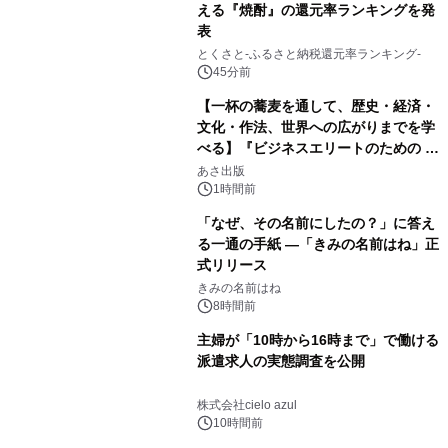
える『焼酎』の還元率ランキングを発
表
とくさと-ふるさと納税還元率ランキング-
45分前
【一杯の蕎麦を通して、歴史・経済・
文化・作法、世界への広がりまでを学
べる】『ビジネスエリートのための 教
養としての蕎麦』2026年8月25日
あさ出版
（火）発売
1時間前
「なぜ、その名前にしたの？」に答え
る一通の手紙 ―「きみの名前はね」正
式リリース
きみの名前はね
8時間前
主婦が「10時から16時まで」で働ける
派遣求人の実態調査を公開
株式会社cielo azul
10時間前