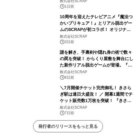
＆ゲームスタート！
株式会社SCRAP
1日前
10周年を迎えたテレビアニメ『魔法つ
かいプリキュア！』とリアル脱出ゲー
ムのSCRAPが初コラボ！ オリジナル
ストーリーと謎解きを楽しめる「謎付
株式会社SCRAP
きクリアファイル」が2026年8月5日
3日前
(水)より販売！ アニメで声優を務めた
謎を解き、手裏剣や隠れ身の術で数々
高橋李依さん、堀江由衣さん、早見沙
の罠を突破！ からくり屋敷を舞台にし
織さん、齋藤彩夏さんの体験コメント
た新作リアル脱出ゲームが登場。『か
も到着!!
らくりの罠潜む忍者屋敷からの脱出』
株式会社SCRAP
2026年9月11日（金）からリアル脱出
6日前
ゲーム CROSSING 浅草店、10月9日
＼7月開催チケット完売御礼！ きさら
（金）からリアル脱出ゲーム名古屋店
ぎ駅は連日大盛況！ ／ 開幕1週間でチ
で開催
ケット販売数1万枚を突破！ 『きさら
ぎ駅からの脱出』10月分チケット販売
株式会社SCRAP
スタート
7日前
発行者のリリースをもっと見る