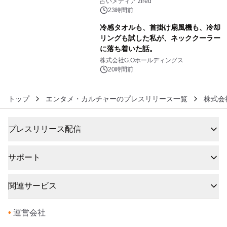
ングを発表
占いメディア zired
23時間前
冷感タオルも、首掛け扇風機も、冷却
リングも試した私が、ネッククーラー
に落ち着いた話。
6
株式会社G.Oホールディングス
20時間前
トップ
エンタメ・カルチャーのプレスリリース一覧
株式会社
プレスリリース配信
サポート
関連サービス
•
運営会社