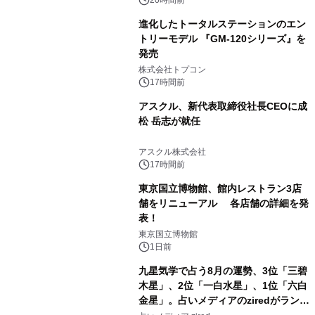
20時間前
進化したトータルステーションのエン
トリーモデル 『GM-120シリーズ』を
発売
2
株式会社トプコン
17時間前
アスクル、新代表取締役社長CEOに成
松 岳志が就任
3
アスクル株式会社
17時間前
東京国立博物館、館内レストラン3店
舗をリニューアル 各店舗の詳細を発
表！
4
東京国立博物館
1日前
九星気学で占う8月の運勢、3位「三碧
木星」、2位「一白水星」、1位「六白
金星」。占いメディアのziredがランキ
5