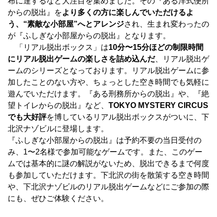
布に達するなど大注目を集めました。その『ある洋式便所
からの脱出』を
より多くの方に楽しんでいただけるよ
う、“素敵な小部屋”へとアレンジ
され、生まれ変わったの
が『ふしぎな小部屋からの脱出』となります。
「リアル脱出ボックス」は
10分〜15分ほどの制限時間
にリアル脱出ゲームの楽しさを詰め込んだ
、リアル脱出ゲ
ームのシリーズとなっております。リアル脱出ゲームに参
加したことのない方や、ちょっとした空き時間でも気軽に
遊んでいただけます。『ある刑務所からの脱出』や、『絶
望トイレからの脱出』など、
TOKYO MYSTERY CIRCUS
でも大好評
を博しているリアル脱出ボックスがついに、下
北沢ナゾビルに登場します。
『ふしぎな小部屋からの脱出』は予約不要の当日受付の
み、1〜2名様で参加可能なゲームです。また、このゲー
ムでは基本的に謎の解説がないため、脱出できるまで何度
も参加していただけます。下北沢の街を散策する空き時間
や、下北沢ナゾビルのリアル脱出ゲームなどにご参加の際
にも、ぜひご体験ください。