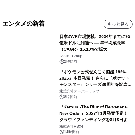
エンタメの新着
もっと見る
日本のVR市場規模、2034年までに95
億米ドルに到達へ ― 年平均成長率
（CAGR）15.10%で拡大
IMARC Group
2時間前
『ポケモン公式ぜんこく図鑑 1996-
2026』本日発売！ さらに『ポケット
モンスター』シリーズ30周年を記念し
た画集『ポケットモンスター ビジュア
株式会社オーバーラップ
ルアートブック』の発売決定！ 2026
8時間前
年12月18日（金）、3冊同時発売！
『Karous -The Blur of Re:venant-
New Order』 2027年1月発売予定！
クラウドファンディングを8月8日より
開始
株式会社RS34
14時間前