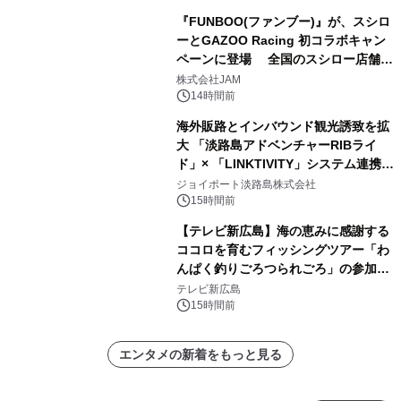
『FUNBOO(ファンブー)』が、スシロ
ーとGAZOO Racing 初コラボキャン
ペーンに登場 全国のスシロー店舗で
GR 4車種の FUNBOO(ミニカー)付き
株式会社JAM
メニューが展開されます
14時間前
海外販路とインバウンド観光誘致を拡
大 「淡路島アドベンチャーRIBライ
ド」× 「LINKTIVITY」システム連携を
開始！
ジョイポート淡路島株式会社
15時間前
【テレビ新広島】海の恵みに感謝する
ココロを育むフィッシングツアー「わ
んぱく釣りごろつられごろ」の参加小
学生を募集
テレビ新広島
15時間前
エンタメの新着をもっと見る