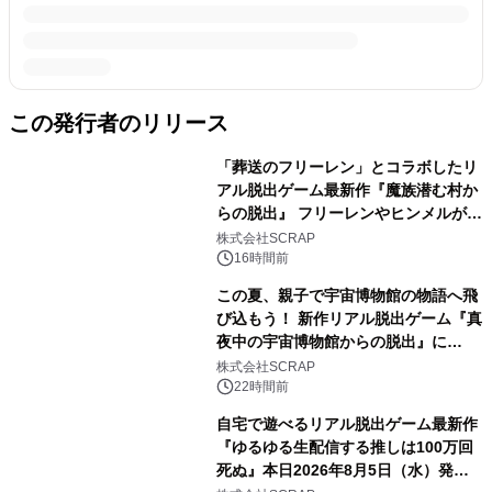
この発行者のリリース
「葬送のフリーレン」とコラボしたリ
アル脱出ゲーム最新作『魔族潜む村か
らの脱出』 フリーレンやヒンメルが武
器を手に魔族を見据える描き下ろしメ
株式会社SCRAP
インビジュアル公開
16時間前
この夏、親子で宇宙博物館の物語へ飛
び込もう！ 新作リアル脱出ゲーム『真
夜中の宇宙博物館からの脱出』に
2026年8月7日(金)より親子で楽しめる
株式会社SCRAP
「ファミリーキット」が登場！
22時間前
自宅で遊べるリアル脱出ゲーム最新作
『ゆるゆる生配信する推しは100万回
死ぬ』本日2026年8月5日（水）発売