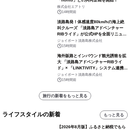
「honto」との共同企画を開始！
株式会社エアトリ
14時間前
淡路島発！体感速度80km/hの海上絶
叫クルーズ 「淡路島アドベンチャー
RIBライド」が公式HPを全面リニュー
アル！ ～スマホで即予約完了の「スマ
ジョイポート淡路島株式会社
ート設計」へ刷新～
15時間前
海外販路とインバウンド観光誘致を拡
大 「淡路島アドベンチャーRIBライ
ド」× 「LINKTIVITY」システム連携を
開始！
ジョイポート淡路島株式会社
15時間前
旅行の新着をもっと見る
ライフスタイルの新着
もっと見る
【2026年8月版】ふるさと納税でもら