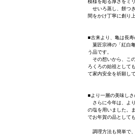
模様を彫る厚さをミ
せいろ蒸し、餅つき
間をかけ丁寧に創り
■古来より、亀は長
菓匠宗禅の「紅白亀
う品です。
その想いから、この
ろくろの始祖としても
て家内安全を祈願し
■より一層の美味し
さらに今年は、より
の塩を用いました。
でお年賀の品として
調理方法も簡単で、