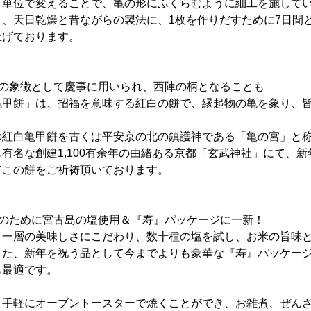
リ単位で変えることで、亀の形にふくらむように細工を施して
、天日乾燥と昔ながらの製法に、1枚を作りだすために7日間
上げております。
寿の象徴として慶事に用いられ、西陣の柄となることも
甲餅」は、招福を意味する紅白の餅で、縁起物の亀を象り、皆
紅白亀甲餅を古くは平安京の北の鎮護神である「亀の宮」と称
有名な創建1,100有余年の由緒ある京都「玄武神社」にて、
てこの餅をご祈祷頂いております。
さのために宮古島の塩使用＆『寿』パッケージに一新！
一層の美味しさにこだわり、数十種の塩を試し、お米の旨味と
また、新年を祝う品として今までよりも豪華な『寿』パッケー
も最適です。
手軽にオーブントースターで焼くことができ、お雑煮、ぜんざ