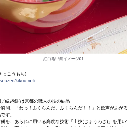
紅白亀甲餅イメージ01
きっこうもち)
s/souzen/kikoumoti
む“縁起餅”は京都の職人の技の結晶
瞬間、「わっ！ふくらんだ、ふくらんだ！！」と歓声があがる
晶です。
餅を、あられに用いる高度な技術「上技(じょうわざ)」を用い