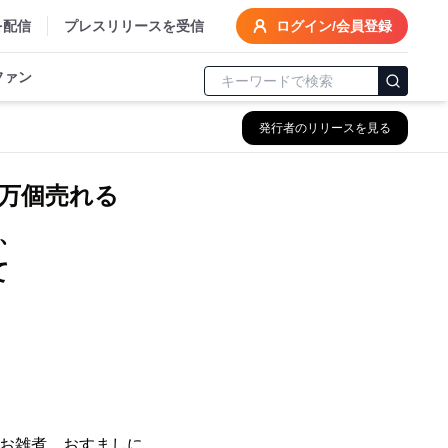
を配信
プレスリリースを受信
ログイン/会員登録
ファン
発行者のリリースを見る
1万個売れる
、
て
いお雑煮、おすましに