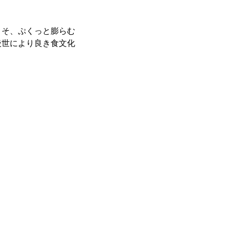
。
そ、ぷくっと膨らむ
後世により良き食文化