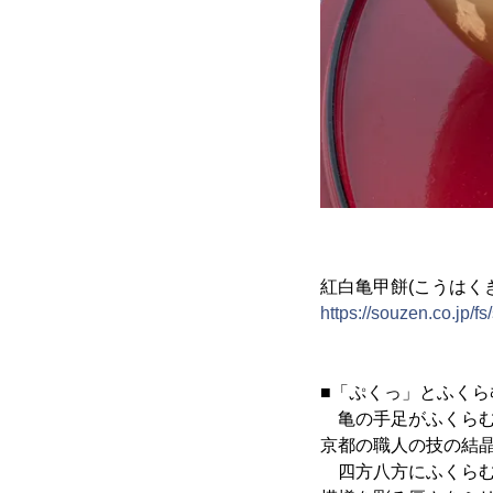
紅白亀甲餅(こうはく
https://souzen.co.jp/f
■「ぷくっ」とふくら
亀の手足がふくらむ
京都の職人の技の結
四方八方にふくらむ