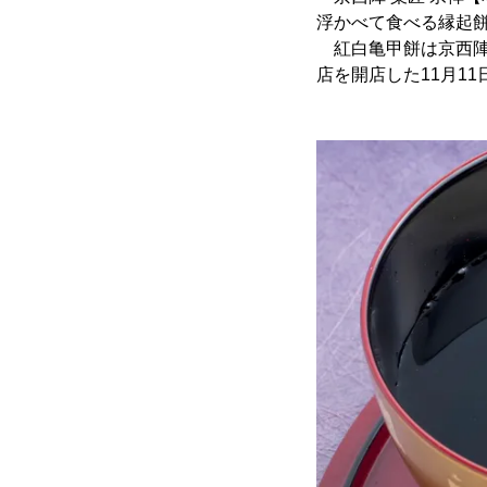
浮かべて食べる縁起餅
紅白亀甲餅は京西陣
店を開店した11月1