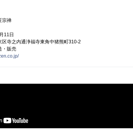
匠宗禅
月11日
京区寺之内通浄福寺東角中猪熊町310-2
造・販売
zen.co.jp/