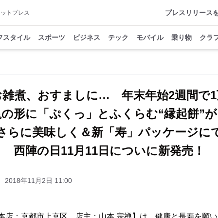
プレスリリース
アットプレス
フスタイル
スポーツ
ビジネス
テック
モバイル
乗り物
クラ
雑煮、おすましに… 年末年始2週間で
亀の形に「ぷくっ」とふくらむ“縁起餅”が
さらに美味しく＆新「寿」パッケージに
西陣の日11月11日についに新発売！
2018年11月2日 11:00
本店：京都市上京区 店主：山本 宗禅】は、健康と長寿を願