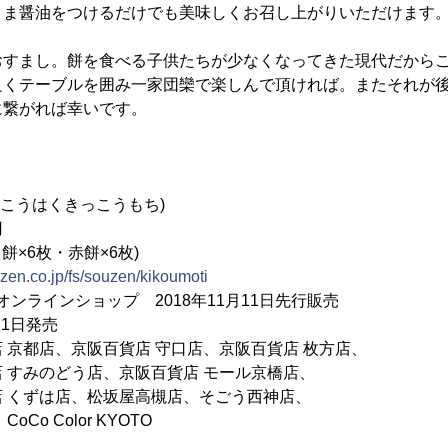
まま醤油をつけるだけでも美味しくお召し上がりいただけます
すまし。餅を食べる子供たちが少なくなってきた現代だからこ
良くテーブルを囲み一家団欒で楽しんで頂ければ。またそれが
に繋がれば幸いです。
(こうはくきっこうもち)
円
白餅×6枚・赤餅×6枚)
uzen.co.jp/fs/souzen/kikoumoti
オンラインショップ 2018年11月11日先行販売
月1日発売
店、京阪百貨店 守口店、京阪百貨店 枚方店、
のどう店、京阪百貨店 モール京橋店、
は店、松坂屋高槻店、そごう西神店、
Color KYOTO