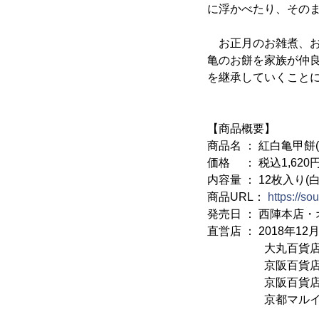
に浮かべたり、その
お正月のお雑煮、お
亀のお餅を家族が仲
を継承していくこと
【商品概要】
商品名 ： 紅白亀甲餅
価格 ： 税込1,620
内容量 ： 12枚入り(
商品URL：
https://so
発売日 ： 西陣本店・
直営店 ： 2018年12
大丸百貨店 京都
京阪百貨店 すみ
京阪百貨店 くず
京都マルイ CoCo 