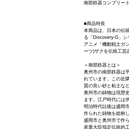
南部鉄器コンプリート
■商品特長
本商品は、日本の伝統
る「Discovery-
アニメ「機動戦士ガン
ーツ)ザクを伝統工芸
＜南部鉄器とは＞
奥州市の南部鉄器は平
れています。この近
質の良い砂と粘土な
奥州市の鋳物は現歴
ます。江戸時代には
明治時代以後は盛岡
作られた鋳物を総称
盛岡市と奥州市で作られ
産業大臣指定伝統的工