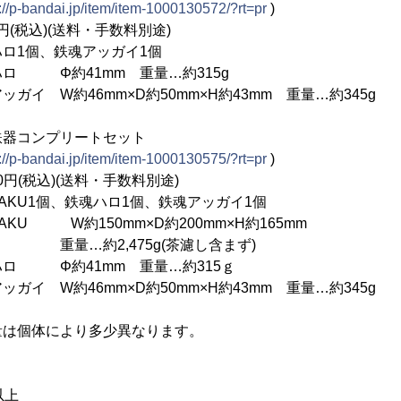
://p-bandai.jp/item/item-1000130572/?rt=pr
)
(税込)(送料・手数料別途)
ロ1個、鉄魂アッガイ1個
ロ Φ約41mm 重量…約315g
46mm×D約50mm×H約43mm 重量…約345g
器コンプリートセット
://p-bandai.jp/item/item-1000130575/?rt=pr
)
円(税込)(送料・手数料別途)
AKU1個、鉄魂ハロ1個、鉄魂アッガイ1個
KU W約150mm×D約200mm×H約165mm
475g(茶濾し含まず)
41mm 重量…約315ｇ
46mm×D約50mm×H約43mm 重量…約345g
量は個体により多少異なります。
以上