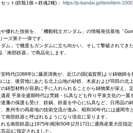
セット(鉄瓶1個＋鉄魂2種)：
https://p-bandai.jp/item/item-100
や優れた技術を、「機動戦士ガンダム」の情報発信基地「Gunda
G」シリーズ第十一弾です。
ダム」で幾度もガンダムに立ち向かい、そして撃破されてきた
品「南部鉄器」で商品化します。
安時代(1088年)に藤原清衡が、近江の国(滋賀県)より鋳物師
隣には、後背地にあたる北上山地の砂鉄、木炭および羽田の北
どの鋳型材料が容易に手に入れられることから鋳物業が栄え、
史遺産 平泉全盛期時代は梵鐘・仏具なども作り平泉文化の一翼
伊達藩の保護も受け、鉄鍋、鉄釜を中心に仏具など、日用品の
市、奥州市の両産地の技術交流が進み、昭和30年代には盛岡市
して南部鉄器と呼ばれるようになり現在に至ります。
る南部鉄器は1975年(昭和50年)2月17日に通商産業大臣指定
芸品)に指定されました。