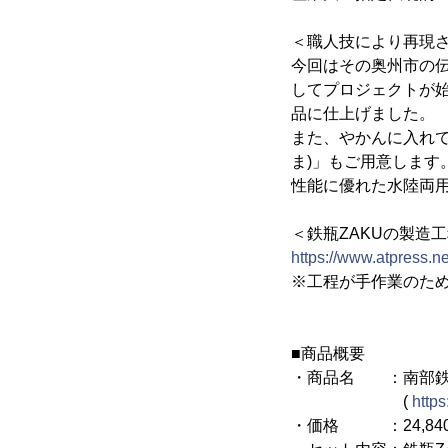
＜職人技により再現
今回はその奥州市の
してプロジェクトが
品に仕上げました。
また、やかんに入れ
ま)」もご用意します
性能に優れた水陸両
＜鉄瓶ZAKUの製造
https://www.atpress.n
※工程が手作業のた
■商品概要
・商品名 ：南部鉄器
(
https
・価格 ：24,840