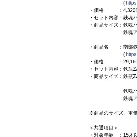
(
https
・価格 ：4,320円
・セット内容：鉄魂ハ
・商品サイズ：鉄魂ハ
鉄魂アッガイ W約
・商品名 ：南部鉄
(
https
・価格 ：29,160
・セット内容：鉄瓶Z
・商品サイズ：鉄瓶ZA
重量…約2,
鉄魂ハロ Φ約
鉄魂アッガイ W約
※商品のサイズ、重
＜共通項目＞
・対象年齢 ：15才