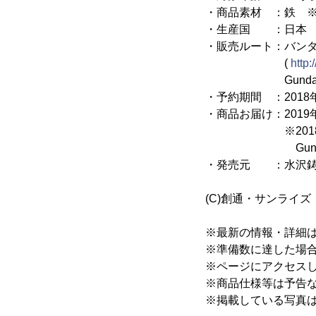
・商品素材 ：鉄 
・生産国 ：日本
・販売ルート：バン
(
http:
Gundam Caf
・予約期間 ：2018年1
・商品お届け：2019
※2018年11
Gundam Caf
・発売元 ：水沢鋳
(C)創通・サンライズ
※最新の情報・詳細
※準備数に達した場
※ページにアクセス
※商品仕様等は予告
※掲載している写真