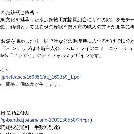
された鉄瓶と鉄魂＞
伝統文化を継承した水沢鋳物工業協同組合にザクの頭部をモチ
始動。鋳物としては異例の形状を奥州市の職人の方々が見事に
てお湯を沸かしたり、味噌汁などの調理時に入れるだけで鉄分が
。ラインナップは本編主人公 アムロ・レイのコミュニケーシ
用MS「アッガイ」のディフォルメデザインです。
工程＞
e.jp/releases/169859/att_169859_1.pdf
め、商品に個体差が生じます。
 鉄瓶ZAKU
://p-bandai.jp/item/item-1000130558/?rt=pr
)
円(税込)(送料・手数料別途)