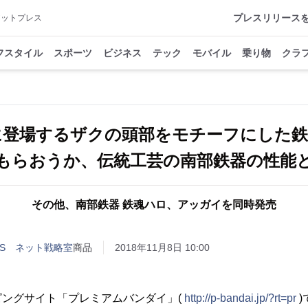
プレスリリース
アットプレス
フスタイル
スポーツ
ビジネス
テック
モバイル
乗り物
クラ
に登場するザクの頭部をモチーフにした鉄
もらおうか、伝統工芸の南部鉄器の性能
その他、南部鉄器 鉄魂ハロ、アッガイを同時発売
RITS ネット戦略室
商品
2018年11月8日 10:00
ピングサイト「プレミアムバンダイ」(
http://p-bandai.jp/?rt=pr
)