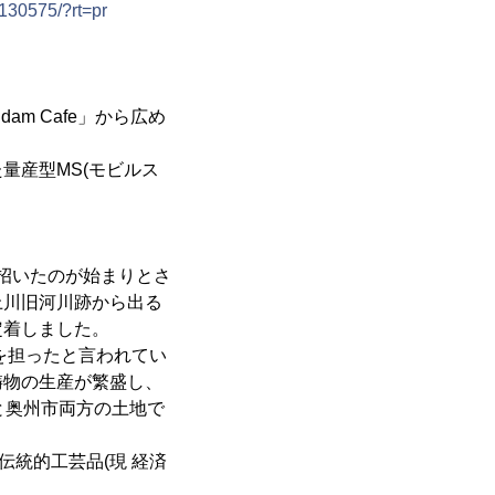
0130575/?rt=pr
m Cafe」から広め
量産型MS(モビルス
を招いたのが始まりとさ
上川旧河川跡から出る
定着しました。
を担ったと言われてい
鋳物の生産が繁盛し、
と奥州市両方の土地で
伝統的工芸品(現 経済