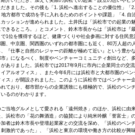
ご紹介いただき、加えて実際の浜松での起業・設立の想いやビ
だきました。その後も「1. 浜松へ進出することの優位性」「2
. 地方都市で成功を手に入れるためのポイントや課題」「4. 
スカッションが進められました。土井氏は「浜松市での起業の
にできるところ。」とコメント、鈴木市長からは「浜松市は『最
』で1位を獲得するほど、健康づくりや社会参画に対する住民意
都圏、中京圏、関西圏のいずれの都市圏にも近く、80万人超の
ら、『仕事と自然のレジャーの距離が極めて近い』という豊か
都市』になるべく、制度やベンチャーコミュニティ創出など、
がありました。浜松市では2017年9月に市内に企業同士の交
ライアルオフィス」、また今年6月には浜松市と大都市圏のベン
フィス」が開設されました。このように浜松市ではベンチャー
われており、都市部からの企業誘致にも積極的で、浜松のベン
ているのがわかります。
のご当地グルメとして愛される「遠州焼き」のほか、浜松に由
た、浜松市の「花の舞酒造」の協賛により純米吟醸「誉富士」
参加者は鈴木市長や登壇起業家との交流を深め、「浜松のベン
、刺激的であった」、「浜松と東京の環境や働き方の比較が興