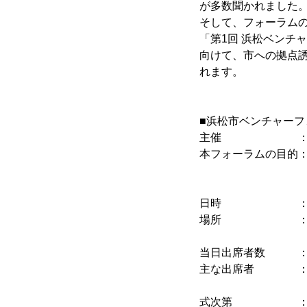
が多数聞かれました
そして、フォーラム
「第1回 浜松ベンチ
向けて、市への拠点誘
れます。
■浜松市ベンチャーフォー
主催 ：浜
本フォーラムの目的
浜松市のベン
進出を喚起
日時 ：平成30年1
場所 ：B
(〒154-000
当日出席者数 ：
主な出席者 ：首
ベンチャー企
式次第 ：ファシ