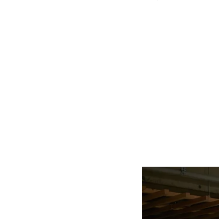
1. 浜松市
あいさつ・
ベンチャー企
2. 首都圏
株式会社TAB
3. 首都圏
株式会社トイ
4. 在浜松起
『場所、余
株式会社SP
5. 交
『良いビジネス