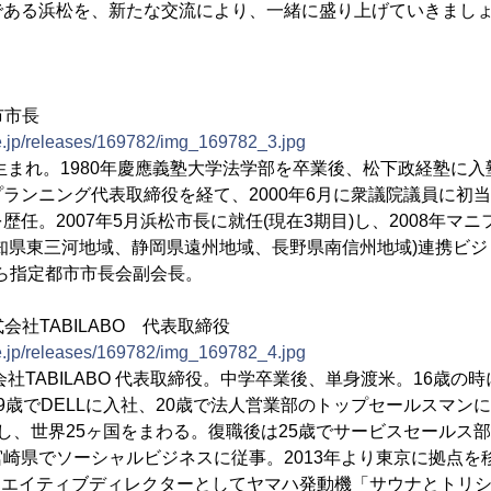
である浜松を、新たな交流により、一緒に盛り上げていきまし
市市長
ne.jp/releases/169782/img_169782_3.jpg
生まれ。1980年慶應義塾大学法学部を卒業後、松下政経塾に入塾(
ランニング代表取締役を経て、2000年6月に衆議院議員に初当選
任。2007年5月浜松市長に就任(現在3期目)し、2008年マ
知県東三河地域、静岡県遠州地域、長野県南信州地域)連携ビジョ
から指定都市市長会副会長。
式会社TABILABO 代表取締役
ne.jp/releases/169782/img_169782_4.jpg
会社TABILABO 代表取締役。中学卒業後、単身渡米。16歳
9歳でDELLに入社、20歳で法人営業部のトップセールスマンに
し、世界25ヶ国をまわる。復職後は25歳でサービスセールス
崎県でソーシャルビジネスに従事。2013年より東京に拠点を移し
。クリエイティブディレクターとしてヤマハ発動機「サウナとトリ