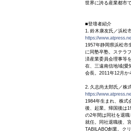
世界に誇る産業都市
■登壇者紹介
1. 鈴木康友氏／浜松
https://www.atpress.
1957年静岡県浜松市
に同塾卒塾。ステラプ
済産業委員会理事等を歴
在、三遠南信地域(愛
会長。2011年12月
2. 久志尚太郎氏／株
https://www.atpress.
1984年生まれ、株式
後、起業。帰国後は1
の2年間は同社を退職
就任。同社退職後、宮
TABILABO創業