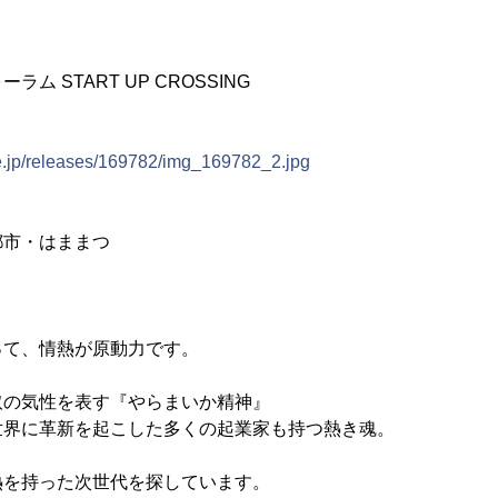
ム START UP CROSSING
ne.jp/releases/169782/img_169782_2.jpg
都市・はままつ
って、情熱が原動力です。
取の気性を表す『やらまいか精神』
世界に革新を起こした多くの起業家も持つ熱き魂。
熱を持った次世代を探しています。