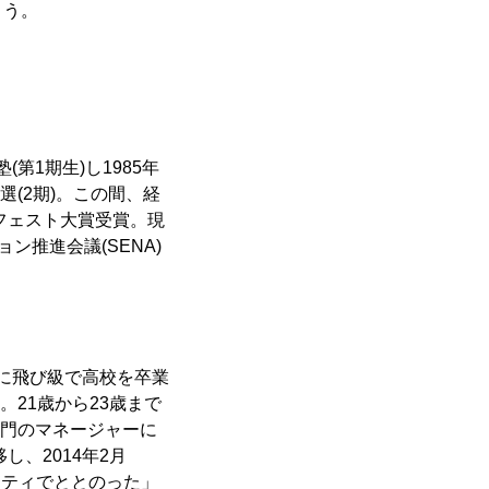
ょう。
第1期生)し1985年
(2期)。この間、経
ニフェスト大賞受賞。現
ン推進会議(SENA)
の時に飛び級で高校を卒業
。21歳から23歳まで
部門のマネージャーに
、2014年2月
シティでととのった」