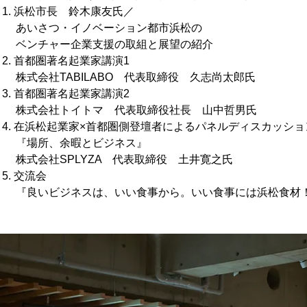
長 鈴木康友氏／
イノベーション都市浜松の
業支援の取組と展望の紹介
著名起業家講演1
ILABO 代表取締役 久志尚太郎氏
著名起業家講演2
トマ 代表取締役社長 山中哲男氏
業家×首都圏側登壇者によるパネルディスカッショ
暇とビジネス』
LYZA 代表取締役 土井寛之氏
流会
は、いい食事から。いい食事には浜松食材