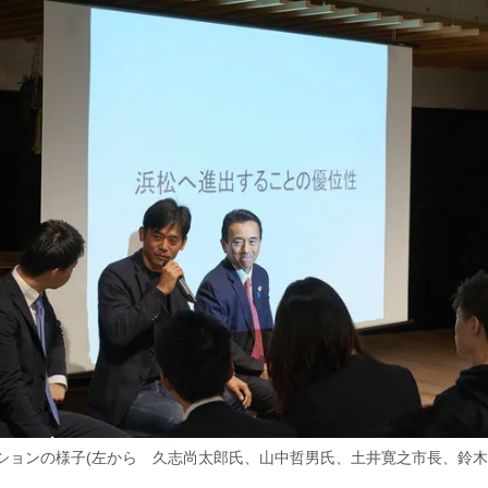
ションの様子(左から 久志尚太郎氏、山中哲男氏、土井寛之市長、鈴木