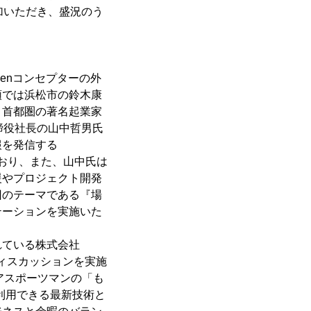
加いただき、盛況のう
kenコンセプターの外
頭では浜松市の鈴木康
、首都圏の著名起業家
取締役社長の山中哲男氏
報を発信する
ており、また、山中氏は
援やプロジェクト開発
回のテーマである『場
テーションを実施いた
れている株式会社
ディスカッションを実施
アスポーツマンの「も
利用できる最新技術と