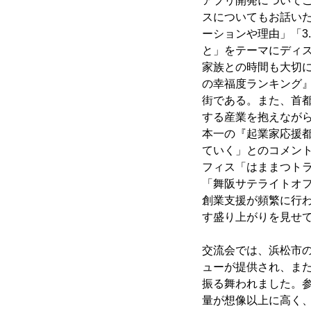
アプリ開発について
スについてもお話いた
ーションや理由」「3
と」をテーマにディ
家族との時間も大切
の幸福度ランキング
街である。また、首
する産業を抱えなが
本一の『起業家応援
ていく」とのコメント
フィス「はままつト
「舞阪サテライトオ
創業支援が頻繁に行
す盛り上がりを見せ
交流会では、浜松市
ューが提供され、ま
振る舞われました。
量が想像以上に高く