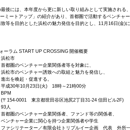
。
の最後には、本年度から更に新しい取り組みとして実施される
ャーミートアップ」の紹介があり、首都圏で活動するベンチャ
致等を目的とした浜松の魅力発信を目的とし、11月16日(金)
ラム START UP CROSSING 開催概要
松市
：首都圏のベンチャー企業関係者等を対象に、
チャー誘致への取組と魅力を発信し、
・促進する。
0月23日(火) 18時～21時00分
PM
1 東京都世田谷区池尻2丁目31-24 信田ビル2F)
93人
都圏のベンチャー企業関係者、ファンド等の関係者、
業に関心を持つ企業関係者や学生
リテーター／有限会社トリプルイー企画 代表 外所一