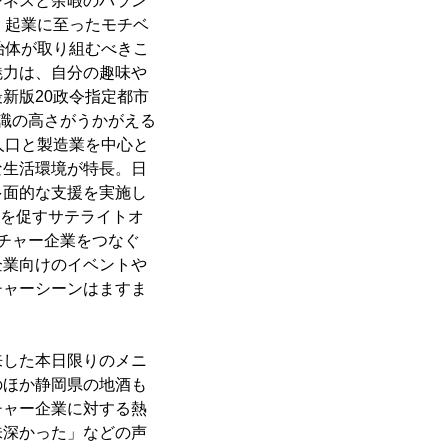
ジネスと余暇のバラン
. 起業に至ったモチベ
自治体が取り組むべきこ
魅力は、自分の趣味や
新版20政令指定都市
識の高さがうかがえる
人口と製造業を中心と
な生活環境が特長。日
多面的な支援を実施し
流を促すサテライトオ
チャー企業をつなぐ
企業向けのイベントや
チャーシーンはますま
来した本日限りのメニ
のほか静岡県の地酒も
チャー企業に対する熱
味深かった」などの声