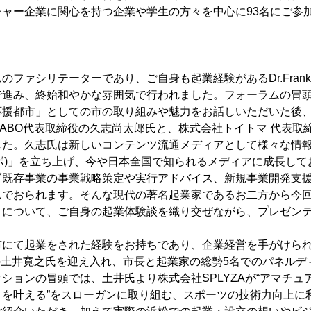
チャー企業に関心を持つ企業や学生の方々を中心に93名にご参
のファシリテーターであり、ご自身も起業経験があるDr.Fran
で進み、終始和やかな雰囲気で行われました。フォーラムの冒
応援都市」としての市の取り組みや魅力をお話しいただいた後
ILABO代表取締役の久志尚太郎氏と、株式会社トイトマ 代表
した。久志氏は新しいコンテンツ流通メディアとして様々な情
タビラボ)」を立ち上げ、今や日本全国で知られるメディアに成長し
ず既存事業の事業戦略策定や実行アドバイス、新規事業開発支
んでおられます。そんな現代の著名起業家であるお二方から今
』について、ご自身の起業体験談を織り交ぜながら、プレゼン
市にて起業をされた経験をお持ちであり、企業経営を手がけら
役の土井寛之氏を迎え入れ、市長と起業家の総勢5名でのパネル
ションの冒頭では、土井氏より株式会社SPLYZAが“アマチュ
」を叶える”をスローガンに取り組む、スポーツの技術力向上に