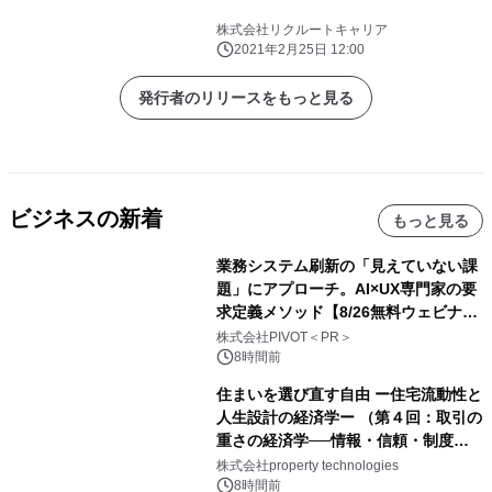
株式会社リクルートキャリア
2021年2月25日 12:00
発行者のリリースをもっと見る
ビジネスの新着
もっと見る
業務システム刷新の「見えていない課
題」にアプローチ。AI×UX専門家の要
求定義メソッド【8/26無料ウェビナ
ー】株式会社PIVOT
株式会社PIVOT＜PR＞
8時間前
住まいを選び直す自由 ー住宅流動性と
人生設計の経済学ー （第４回：取引の
重さの経済学──情報・信頼・制度を
PropTechはどう組み替えるか）｜
株式会社property technologies
PropTech-Lab
8時間前