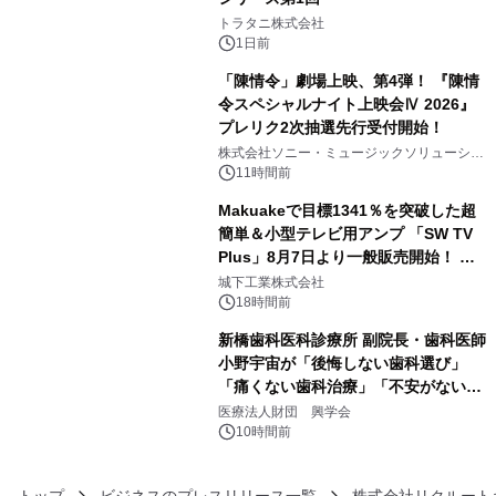
3
トラタニ株式会社
1日前
「陳情令」劇場上映、第4弾！ 『陳情
令スペシャルナイト上映会Ⅳ 2026』
プレリク2次抽選先行受付開始！
4
株式会社ソニー・ミュージックソリューショ
ンズ
11時間前
Makuakeで目標1341％を突破した超
簡単＆小型テレビ用アンプ 「SW TV
Plus」8月7日より一般販売開始！ ケ
5
ーブル1本つなぐだけ、テレビの音が
城下工業株式会社
ぐっと豊かに
18時間前
新橋歯科医科診療所 副院長・歯科医師
小野宇宙が「後悔しない歯科選び」
「痛くない歯科治療」「不安がない治
6
療計画」をテーマに専門監修
医療法人財団 興学会
10時間前