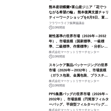
熊本産胡蝶蘭×富山産ジニア「花でつ
ながる希望の輪」 熊本復興支援チャリ
ティーワークショップを8月9日、富
山・射水で開催
フラワーライフ振興協議会
10時間前
耐性基準の世界市場（2026年～2032
年）、市場規模（国家標準、一級標
準、二級標準、作業標準）・分析レポ
ートを発表
株式会社マーケットリサーチセンター
10時間前
スキンケア製品パッケージングの世界
市場（2026年～2032年）、市場規模
（ガラス包装、金属包装、プラスチッ
ク包装、その他）・分析レポートを発
株式会社マーケットリサーチセンター
表
10時間前
PPS集塵バッグの世界市場（2026年～
2032年）、市場規模（円筒形フィルタ
ーバッグ、平袋型フィルターバッグ、
プリーツフィルターバッグ、その
株式会社マーケットリサーチセンター