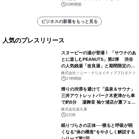
他）・分析レポートを発表
10時間前
ビジネスの新着をもっと見る
人気のプレスリリース
スヌーピーの湯が登場！ 「サウナのあ
とに楽しむPEANUTS」第2弾 渋谷
の人気銭湯「改良湯」と期間限定のコ
1
ラボレーション サウナイキタイコラ
株式会社ソニー・クリエイティブプロダクツ
ボグッズも発売決定！
17時間前
帰りの渋滞を避けて「温泉＆サウナ」
三井アウトレットパーク木更津から車
で約5分 湯舞音 袖ケ浦店が夏フェア
2
メニューを提供
株式会社楽久屋
1日前
眠りづらさの正体──寝ると呼吸が弱
くなる"体の構造"をやさしく解説する
シリーズ第1回