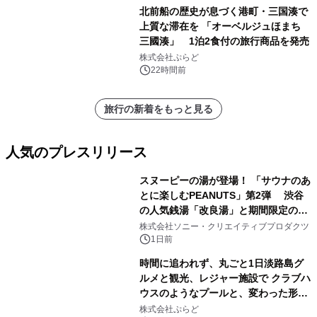
北前船の歴史が息づく港町・三国湊で
上質な滞在を 「オーベルジュほまち
三國湊」 1泊2食付の旅行商品を発売
株式会社ぷらど
22時間前
旅行の新着をもっと見る
人気のプレスリリース
スヌーピーの湯が登場！ 「サウナのあ
とに楽しむPEANUTS」第2弾 渋谷
の人気銭湯「改良湯」と期間限定のコ
1
ラボレーション サウナイキタイコラ
株式会社ソニー・クリエイティブプロダクツ
ボグッズも発売決定！
1日前
時間に追われず、丸ごと1日淡路島グ
ルメと観光、レジャー施設で クラブハ
ウスのようなプールと、変わった形の
2
サウナも 「THE BOXY AWAJI」のお
株式会社ぷらど