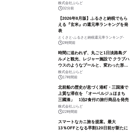
プール グランピングとトレーラーハウ
株式会社ぷらど
スの2施設で
32分前
【2026年8月版】ふるさと納税でもら
える『玄米』の還元率ランキングを発
表
とくさと-ふるさと納税還元率ランキング-
2時間前
時間に追われず、丸ごと1日淡路島グ
ルメと観光、レジャー施設で クラブハ
ウスのようなプールと、変わった形の
サウナも 「THE BOXY AWAJI」のお
株式会社ぷらど
得な素泊まり連泊プランで
17時間前
北前船の歴史が息づく港町・三国湊で
上質な滞在を 「オーベルジュほまち
三國湊」 1泊2食付の旅行商品を発売
株式会社ぷらど
22時間前
スマートなカニ旅を提案。最大
13％OFFとなる早割120日前が新たに