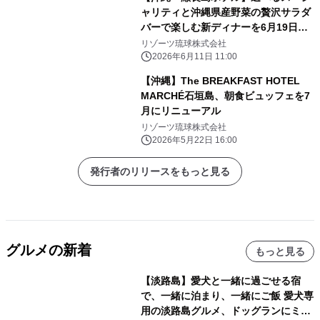
ャリティと沖縄県産野菜の贅沢サラダ
バーで楽しむ新ディナーを6月19日よ
り提供開始
リゾーツ琉球株式会社
2026年6月11日 11:00
【沖縄】The BREAKFAST HOTEL
MARCHÉ石垣島、朝食ビュッフェを7
月にリニューアル
リゾーツ琉球株式会社
2026年5月22日 16:00
発行者のリリースをもっと見る
グルメの新着
もっと見る
【淡路島】愛犬と一緒に過ごせる宿
で、一緒に泊まり、一緒にご飯 愛犬専
用の淡路島グルメ、ドッグランにミニ