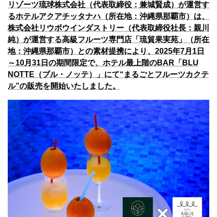
リゾーツ琉球株式会社（代表取締役：兼城賢成）が運営す
るホテルアクアチッタナハ（所在地：沖縄県那覇市）は、
株式会社リウボウインダストリー（代表取締役社長：親川
純）が運営する高級フルーツ専門店「琉貿果実苑」（所在
地：沖縄県那覇市）との素材提携により、2025年7月1日
～10月31日の期間限定で、ホテル最上階のBAR「BLU
NOTTE（ブル・ノッテ）」にて“まるごとフルーツカクテ
ル”の販売を開始いたしました。