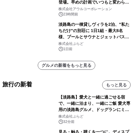
登場。早めの計画でいつもと変わらぬ
大人の冬旅を。ー夕日ヶ浦温泉「佳松
株式会社アウルコーポレーション
苑 別邸ふうか」ー
23時間前
淡路島の一棟貸しヴィラを2泊、"私た
ちだけ"の別荘に 1日1組・最大8名
様、プールとサウナとジェットバス付
きで Villa Mon Temps AWAJIの連泊
株式会社ぷらど
素泊りプラン
1日前
グルメの新着をもっと見る
旅行の新着
もっと見る
【淡路島】愛犬と一緒に過ごせる宿
で、一緒に泊まり、一緒にご飯 愛犬専
用の淡路島グルメ、ドッグランにミニ
プール グランピングとトレーラーハウ
株式会社ぷらど
スの2施設で
32分前
見る・触る・聴くを一つに。ディスプ