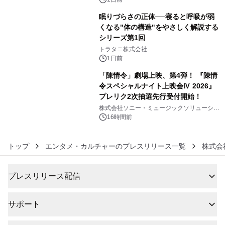
眠りづらさの正体──寝ると呼吸が弱
くなる"体の構造"をやさしく解説する
シリーズ第1回
5
トラタニ株式会社
1日前
「陳情令」劇場上映、第4弾！ 『陳情
令スペシャルナイト上映会Ⅳ 2026』
プレリク2次抽選先行受付開始！
6
株式会社ソニー・ミュージックソリューショ
ンズ
16時間前
トップ
エンタメ・カルチャーのプレスリリース一覧
株式会
プレスリリース配信
サポート