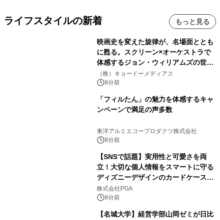
ライフスタイルの新着
もっと見る
映画史を変えた旋律が、名場面ととも
に甦る。スクリーン×オーケストラで
体感するジョン・ウィリアムズの世
界。ジョン・ウィリアムズ：シネマ・
（株）キョードーメディアス
スペクタキュラー・コンサート 開催決
8分前
定！
「フィルたん」の魅力を体感するキャ
ンペーンで満足の声多数
東洋アルミエコープロダクツ株式会社
8分前
【SNSで話題】実用性と可愛さを両
立！大切な個人情報をスマートに守る
ディズニーデザインのカードケースを
株式会社PGAが8月7日発売
株式会社PGA
8分前
【名城大学】経営学部山岡ゼミが日比