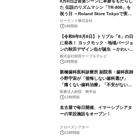
8月8日は音楽シーンに革新をもたらし
た 伝説のリズムマシン「TR-808」を
祝う日 ～Roland Store Tokyoで実機
を展示しての 記念キャンペーンを開
ローランド株式会社
催 英国ラジオ「NTS」の 特別プログ
1時間前
ラムや、「TR-808」を愛する伝説的
【令和8年8月8日】トリプル「8」の日
アーティストを フィーチャーしたアニ
に発表！ ヨックモック・地域バージョ
メーションを公開～
ンの秋田デザイン缶が誕生 ～かわいい
秋田犬の子犬と秋田の四季と名所を巡
株式会社秋田ケーブルテレビ
るパッケージ～ 9月1日(火)秋田県内で
2時間前
販売開始
新橋歯科医科診療所 副院長・歯科医師
小野宇宙が「後悔しない歯科選び」
「痛くない歯科治療」「不安がない治
療計画」をテーマに専門監修
医療法人財団 興学会
15時間前
名古屋で毎日開催、イマーシブシアタ
ーの常設施設をオープン！
クローズシアター
15時間前