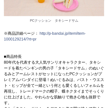
PCクッション タキシードサム
※商品詳細ページ：
http://p-bandai.jp/item/item-
1000129214/?rt=pr
■商品特長
80年代を代表する大人気サンリオキャラクター、タキシ
ードを着たペンギンの男の子「タキシードサム」のぬいぐ
るみとアームレストがセットになったPCクッションがプ
レミアムバンダイに登場！ぬいぐるみは、バスト・ウエス
ト・ヒップが全て一緒という何とも愛くるしいフォルムを
再現し、トレードマークの帽子、蝶ネクタイまでそっくり
に仕上げました。やわらかな肌触りで抱き心地も抜群で
す。