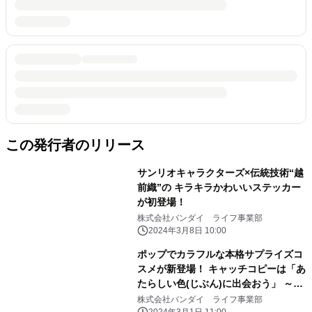
この発行者のリリース
サンリオキャラクターズ×伝統技術“越
前織”の キラキラかわいいステッカー
が初登場！
株式会社バンダイ ライフ事業部
2024年3月8日 10:00
ポップでカラフルな本格サプライズコ
スメが新登場！ キャッチコピーは「あ
たらしい色(じぶん)に出会おう」 ～第
1弾は「サンリオ」「おジャ魔女どれ
株式会社バンダイ ライフ事業部