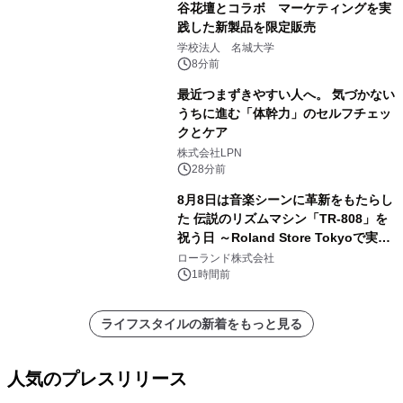
谷花壇とコラボ マーケティングを実
践した新製品を限定販売
学校法人 名城大学
8分前
最近つまずきやすい人へ。 気づかない
うちに進む「体幹力」のセルフチェッ
クとケア
株式会社LPN
28分前
8月8日は音楽シーンに革新をもたらし
た 伝説のリズムマシン「TR-808」を
祝う日 ～Roland Store Tokyoで実機
を展示しての 記念キャンペーンを開
ローランド株式会社
催 英国ラジオ「NTS」の 特別プログ
1時間前
ラムや、「TR-808」を愛する伝説的
アーティストを フィーチャーしたアニ
ライフスタイルの新着をもっと見る
メーションを公開～
人気のプレスリリース