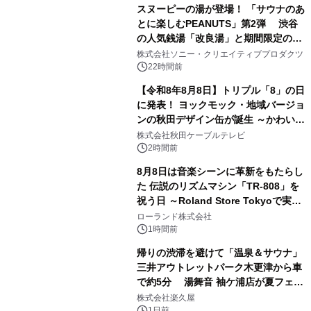
スヌーピーの湯が登場！ 「サウナのあ
とに楽しむPEANUTS」第2弾 渋谷
の人気銭湯「改良湯」と期間限定のコ
1
ラボレーション サウナイキタイコラ
株式会社ソニー・クリエイティブプロダクツ
ボグッズも発売決定！
22時間前
【令和8年8月8日】トリプル「8」の日
に発表！ ヨックモック・地域バージョ
ンの秋田デザイン缶が誕生 ～かわいい
2
秋田犬の子犬と秋田の四季と名所を巡
株式会社秋田ケーブルテレビ
るパッケージ～ 9月1日(火)秋田県内で
2時間前
販売開始
8月8日は音楽シーンに革新をもたらし
た 伝説のリズムマシン「TR-808」を
祝う日 ～Roland Store Tokyoで実機
3
を展示しての 記念キャンペーンを開
ローランド株式会社
催 英国ラジオ「NTS」の 特別プログ
1時間前
ラムや、「TR-808」を愛する伝説的
帰りの渋滞を避けて「温泉＆サウナ」
アーティストを フィーチャーしたアニ
三井アウトレットパーク木更津から車
メーションを公開～
で約5分 湯舞音 袖ケ浦店が夏フェア
4
メニューを提供
株式会社楽久屋
1日前