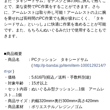
また「タキシードサム」をデスクと体の間に挟んで抱くこ
とで、楽な姿勢でPC作業をすることができます。さら
に、アームレストは取り外し可能！アームレストの上に腕
を乗せれば長時間のPC作業でも腕が疲れにくく、「タキ
シードサム」といっしょに快適に作業を進めることが可能
です。また、もちろんぬいぐるみだけで使用することもで
きます。
■商品概要
・商品名 ：PCクッション タキシードサム
(
http://p-bandai.jp/item/item-1000129214/?
rt=pr
)
・価格 ：5,616円(税込／送料・手数料別途)
・対象年齢 ：15才以上
・セット内容：ぬいぐるみ型クッション…1個 アームレ
スト…1個
・商品サイズ：約幅320mm×奥行300mm×高さ420mm
・商品素材 ：ポリエステル／レジン／ゴム