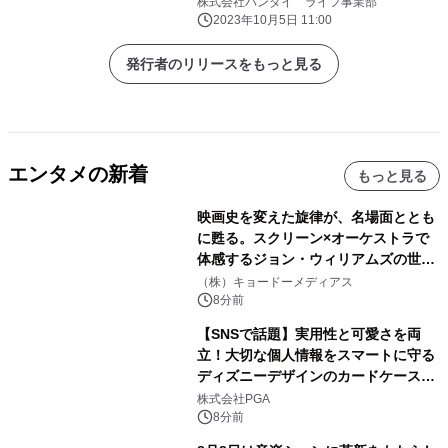
株式会社バンダイ ライフ事業部
2023年10月5日 11:00
発行者のリリースをもっと見る
エンタメの新着
もっと見る
映画史を変えた旋律が、名場面ととも
に甦る。スクリーン×オーケストラで
体感するジョン・ウィリアムズの世
界。ジョン・ウィリアムズ：シネマ・
（株）キョードーメディアス
スペクタキュラー・コンサート 開催決
8分前
定！
【SNSで話題】実用性と可愛さを両
立！大切な個人情報をスマートに守る
ディズニーデザインのカードケースを
株式会社PGAが8月7日発売
株式会社PGA
8分前