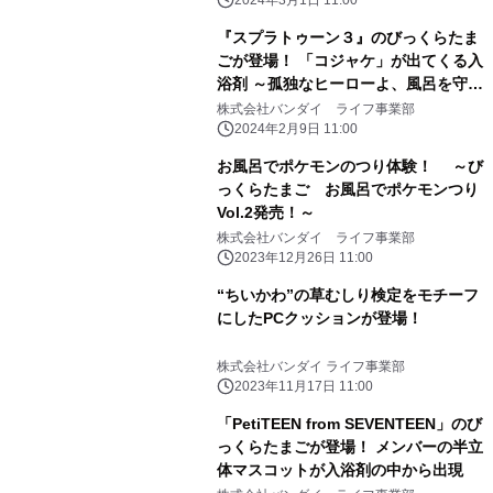
み」で新登場～
2024年3月1日 11:00
『スプラトゥーン３』のびっくらたま
ごが登場！ 「コジャケ」が出てくる入
浴剤 ～孤独なヒーローよ、風呂を守
れ！～
株式会社バンダイ ライフ事業部
2024年2月9日 11:00
お風呂でポケモンのつり体験！ ～び
っくらたまご お風呂でポケモンつり
Vol.2発売！～
株式会社バンダイ ライフ事業部
2023年12月26日 11:00
“ちいかわ”の草むしり検定をモチーフ
にしたPCクッションが登場！
株式会社バンダイ ライフ事業部
2023年11月17日 11:00
「PetiTEEN from SEVENTEEN」のび
っくらたまごが登場！ メンバーの半立
体マスコットが入浴剤の中から出現