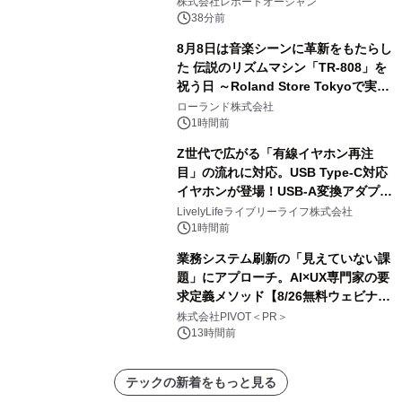
ー需要が成長を牽引
株式会社レポートオーシャン
38分前
8月8日は音楽シーンに革新をもたらし
た 伝説のリズムマシン「TR-808」を
祝う日 ～Roland Store Tokyoで実機
を展示しての 記念キャンペーンを開
ローランド株式会社
催 英国ラジオ「NTS」の 特別プログ
1時間前
ラムや、「TR-808」を愛する伝説的
Z世代で広がる「有線イヤホン再注
アーティストを フィーチャーしたアニ
目」の流れに対応。USB Type-C対応
メーションを公開～
イヤホンが登場！USB-A変換アダプタ
ー付きでスマホからパソコンまで幅広
LivelyLifeライブリーライフ株式会社
く活用可能
1時間前
業務システム刷新の「見えていない課
題」にアプローチ。AI×UX専門家の要
求定義メソッド【8/26無料ウェビナ
ー】株式会社PIVOT
株式会社PIVOT＜PR＞
13時間前
テックの新着をもっと見る