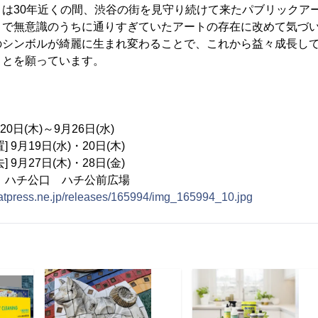
」は30年近くの間、渋谷の街を見守り続けて来たパブリックア
まで無意識のうちに通りすぎていたアートの存在に改めて気づ
のシンボルが綺麗に生まれ変わることで、これから益々成長し
ことを願っています。
0日(木)～9月26日(水)
19日(水)・20日(木)
27日(木)・28日(金)
 ハチ公口 ハチ公前広場
.atpress.ne.jp/releases/165994/img_165994_10.jpg