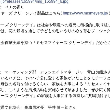
ne.jp/releases/165994/img_165994_6.jpg
バーベナの香り
ヤーズ クリーンデイ製品はこちら(
https://www.mrsmeyers.jp/
ヤーズ クリーンデイ」は社会や環境への還元に積極的に取り組
では、花の栽培を通じて子どもの思いやりの心を育むプロジェ
社会貢献実績を持つ「ミセスマイヤーズ クリーンデイ」だから
 マーケティング部 アソシエイトマネージャ 青山 知世さ
ているハチ公。そのハチ公に愛する家族がいたことをモチーフ
に母親の名前を付けるくらい、家族を大事にする「ミセスマイヤ
感し、このような清掃活動を実施させて頂きました。ぜひ広く
ヤーズ クリーンデイ」の家族を大事にする気持ちに共鳴頂けま
通文化協会 事務局次長 平井 健一郎さん