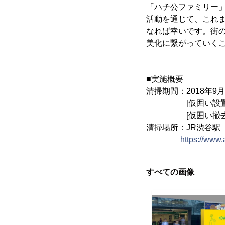
「ハチ公ファミリー
活動を通じて、これ
なれば幸いです。街
美化に繋がっていく
■実施概要
清掃期間：2018年9月2
[仮囲い設置] 9月
[仮囲い撤去] 9月
清掃場所：JR渋谷駅
https://www
すべての画像