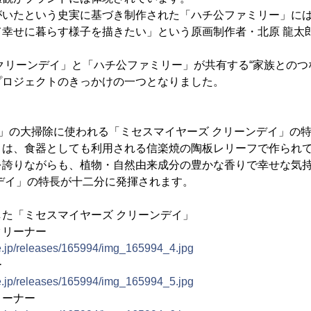
がいたという史実に基づき制作された「ハチ公ファミリー」に
て幸せに暮らす様子を描きたい」という原画制作者・北原 龍太
クリーンデイ」と「ハチ公ファミリー」が共有する“家族とのつ
プロジェクトのきっかけの一つとなりました。
」の大掃除に使われる「ミセスマイヤーズ クリーンデイ」の
」は、食器としても利用される信楽焼の陶板レリーフで作られ
を誇りながらも、植物・自然由来成分の豊かな香りで幸せな気
デイ」の特長が十二分に発揮されます。
た「ミセスマイヤーズ クリーンデイ」
クリーナー
ne.jp/releases/165994/img_165994_4.jpg
ー
ne.jp/releases/165994/img_165994_5.jpg
リーナー