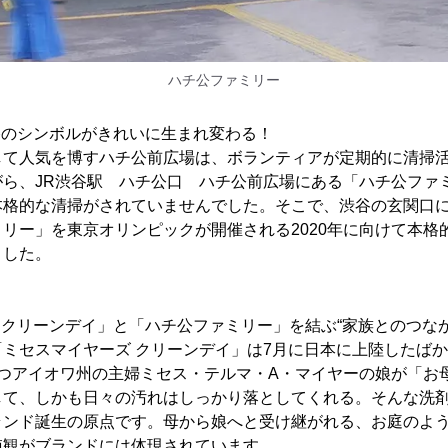
ハチ公ファミリー
渋谷のシンボルがきれいに生まれ変わる！
して人気を博すハチ公前広場は、ボランティアが定期的に清掃
がら、JR渋谷駅 ハチ公口 ハチ公前広場にある「ハチ公ファ
本格的な清掃がされていませんでした。そこで、渋谷の玄関口
リー」を東京オリンピックが開催される2020年に向けて本格
ました。
 クリーンデイ」と「ハチ公ファミリー」を結ぶ“家族とのつな
ミセスマイヤーズ クリーンデイ」は7月に日本に上陸したば
持つアイオワ州の主婦ミセス・テルマ・A・マイヤーの娘が「お
して、しかも日々の汚れはしっかり落としてくれる。そんな洗
ランド誕生の原点です。母から娘へと受け継がれる、お庭のよ
値観がブランドには体現されています。