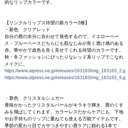
的なリップカラーです。
【リンクルリップス待望の新カラー2種】
・新色 クリアレッド
自分の唇の水分に合わせて発色するので、イエローベー
ス・ブルーベースどちらにも肌なじみが良く透け感のある
赤。華やかで血色を良く見せてくれる待望のカラーです。
秋・冬ファッションにぴったりなレッド系リップでこなれ
メイクに。
https://www.atpress.ne.jp/releases/163183/img_163183_2.jp
https://www.atpress.ne.jp/releases/163183/img_163183_9.jp
・新色 クリスタルシュガー
青味がかったクリスタルパールがキラキラ輝き、唇のくす
みを飛ばしてくれます。カラーレスだからケアにも、下地
やお手持ちのリップに重ねても使える万能アイテムです。
季節の変わり目でカサつきやすい唇ケアに頼れる1本で