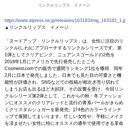
リンクルリップス イメージ
https://www.atpress.ne.jp/releases/163183/img_163183_1.jp
▲リンクルリップス イメージ
「ヌードアップ リンクルリップス」は、女性に注目のリ
ンクル(しわ)にアプローチするリンクルシリーズです。第
1弾としてクリアピンク、ニュアンスゴールドの2色を
2018年1月にアメリカで先行発売したところ
Cosmeist.comでの販売で週間ランキング1位を獲得、同年
2月に日本で発売しました。日本でも見た目の可愛さと機
能性が評価され、SNSなどでの投稿が相次ぎ売り切れて
しまうお店も出るほど大好評。その反響を受け、今回リン
クルシリーズ第2弾として、これからの秋・冬ファッショ
ンにオススメのクリアレッドと流行の青系パールがきらめ
くクリスタルシュガーを新発売。計4色のカラーラインナ
ップで展開してまいります。忙しい女性や、手軽にメイク
を済ませたい女性に特にオススメの通年で使用できる革命