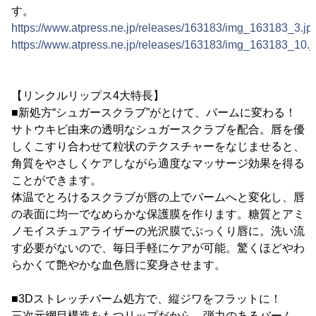
す。
https://www.atpress.ne.jp/releases/163183/img_163183_3.jp
https://www.atpress.ne.jp/releases/163183/img_163183_10.j
【リンクルリップス4大特長】
■新処方“シュガースクラブ”がとけて、バームに変わる！
サトウキビ由来の透明なシュガースクラブを配合。唇を優
しくこすり合わせて粒状のテクスチャーをなじませると、
角質をやさしくケアしながら適度なマッサージ効果を得る
ことができます。
体温でとろけるスクラブが唇の上でバームへと変化し、唇
の表面に均一でなめらかな保護膜を作ります。糖質とアミ
ノモイスチュアライザーの光沢膜でぷっくり唇に。洗い流
す必要がないので、毎日手軽にケアが可能。驚くほどやわ
らかくて艶やかな血色唇に変身させます。
■3Dストレッチバーム処方で、縦ジワをフラットに！
三次元網目構造をもつリップだから、弾力のあるバーム