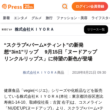
ログイン/会員登録
新着
エンタメ
グルメ
旅行
ファッション・美容
ライフスタ
株式会社ＫＩＹＯＲＡ
リリース一覧
“スクラブ×バーム×ティント”の新発
想“3in1”リップ 9月15日「ヌードアップ
リンクルリップス」に待望の新色が登場
株式会社ＫＩＹＯＲＡ
商品
2018年8月21日 09:30
健康食品「vegie(ベジエ)」シリーズや化粧品などを販売
している株式会社ＫＩＹＯＲＡ(本社：東京都渋谷区恵比
寿南1-14-10、取締役社長：古賀 右子)は、コスメライン
「NUDE'UP(ヌードアップ)」より、スクラブ×バーム×テ