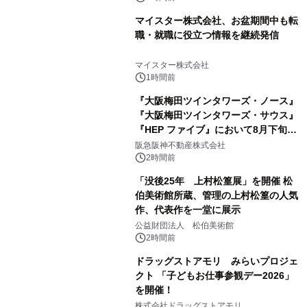
マイスター株式会社、お盆期間中も転
職・就職に役立つ情報を継続発信
マイスター株式会社
1時間前
『大阪梅田ツインタワーズ・ノース』
『大阪梅田ツインタワーズ・サウス』
『HEP ファイブ』において8月下旬か
ら 「オフサイト型コーポレートPPA」
阪急阪神不動産株式会社
による 再生可能エネルギー電力の使用
2時間前
を開始します
「没後25年 上村松篁展」を開催 松
伯美術館所蔵、管理の上村松篁の人気
作、代表作を一堂に展示
公益財団法人 松伯美術館
2時間前
ドラッグストアモリ みらいプロジェ
クト 「子どもお仕事参観デー2026」
を開催！
株式会社ドラッグストアモリ