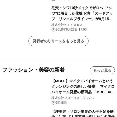
毛穴・シワ10秒メイクでゼロへ！“シ
ワ”に着目した化粧下地 「ヌードアッ
プ リンクルプライマー」が9月15日
に新発売！
株式会社ＫＩＹＯＲＡ
2018年8月23日 17:00
発行者のリリースをもっと見る
ファッション・美容の新着
もっと見る
【MBFF】マイクロバイオームという
クレンジングの新しい提案 マイクロ
バイオーム発想の新商品 「MBFF mb
クレンジングPRO」を2026年8月6日
株式会社フローリストジャパン
発売
2時間前
【理美容・サロン業界の人手不足を解
決！】著 『人手不足に悩んだら多店舗