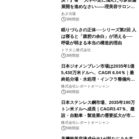
展開を進めなさい――理美容サロン
「多店舗展開」の教科書』2026年8月
あさ出版
24日（月）発売
3時間前
眠りづらさの正体──シリーズ第2回 人
は寝ると「腹腔の余白」が消える──
呼吸が弱まる本当の構造的理由
トラタニ株式会社
3時間前
日本ジオメンブレン市場は2035年1億
5,430万米ドルへ、CAGR 6.04％｜最
終処分場・水処理・インフラ整備向け
需要拡大
株式会社レポートオーシャン
4時間前
日本ステンレス鋼市場、2035年190万
トン米ドルへ成長｜CAGR3.47％、建
設・自動車・製造業の需要拡大が市場
を牽引
株式会社レポートオーシャン
5時間前
高機能美容液成分※1が肌なじみを支