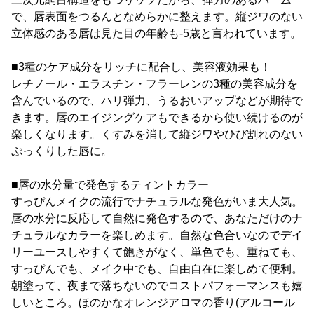
で、唇表面をつるんとなめらかに整えます。縦ジワのない
立体感のある唇は見た目の年齢も-5歳と言われています。
■3種のケア成分をリッチに配合し、美容液効果も！
レチノール・エラスチン・フラーレンの3種の美容成分を
含んでいるので、ハリ弾力、うるおいアップなどが期待で
きます。唇のエイジングケアもできるから使い続けるのが
楽しくなります。くすみを消して縦ジワやひび割れのない
ぷっくりした唇に。
■唇の水分量で発色するティントカラー
すっぴんメイクの流行でナチュラルな発色がいま大人気。
唇の水分に反応して自然に発色するので、あなただけのナ
チュラルなカラーを楽しめます。自然な色合いなのでデイ
リーユースしやすくて飽きがなく、単色でも、重ねても、
すっぴんでも、メイク中でも、自由自在に楽しめて便利。
朝塗って、夜まで落ちないのでコストパフォーマンスも嬉
しいところ。ほのかなオレンジアロマの香り(アルコール