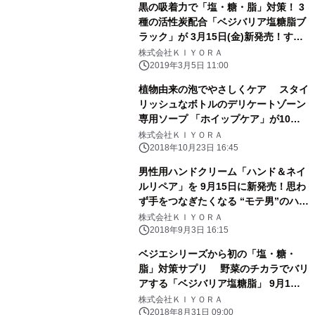
黒の吸着力で「塩・糖・脂」対策！ 3
種の活性炭配合「ベジバリア塩糖脂ブ
ラック」が 3月15日(金)新発売！すっ
きりクリアなカラダへ
株式会社ＫＩＹＯＲＡ
2019年3月5日 11:00
植物由来の泡でやさしくケア スタイ
リッシュなボトルのデリケートゾーン
専用ソープ 「ホイップケア」が10月
25日に新発売！
株式会社ＫＩＹＯＲＡ
2018年10月23日 16:45
男性用ハンドクリーム「ハンド＆ネイ
ルリペア」を 9月15日に新発売！思わ
ず手をつなぎたくなる “モテ男”のハン
ドクリームを女性チームが開発
株式会社ＫＩＹＯＲＡ
2018年9月3日 16:15
ベジエシリーズから初の「塩・糖・
脂」対策サプリ 野菜のチカラでバリ
アする「ベジバリア塩糖脂」 9月1日
(土)新発売！野菜の日に情報解禁
株式会社ＫＩＹＯＲＡ
2018年8月31日 09:00