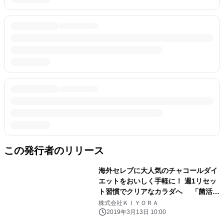
この発行者のリリース
海外セレブに大人気のチャコールダイ
エットをおいしく手軽に！ 週1リセッ
ト習慣でクリアなカラダへ 「菌活美
人の炭クレンズ」3月20日新発売！
株式会社ＫＩＹＯＲＡ
2019年3月13日 10:00