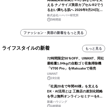
える ナノサイズ美容カプセル※2でう
るおい満ちる肌へ 2026年9月24日(木)
よりリニューアル新発売 『ディープモ
株式会社ハーバー研究所
イストセラム』
5時間前
ファッション・美容の新着をもっと見る
ライフスタイルの新着
もっと見る
72時間限定50％OFF、UWANT、同社
最軽量1.04kgの自動ゴミ収集掃除機
「V700 Pro」をMakuakeで発売
UWANT
19分前
「社員20名で年間40棟」を支える
DX・AI活用とは 工務店の差別化戦略
を学ぶ無料オンラインセミナーを8月
20日に開催
新建ハウジング
1時間前