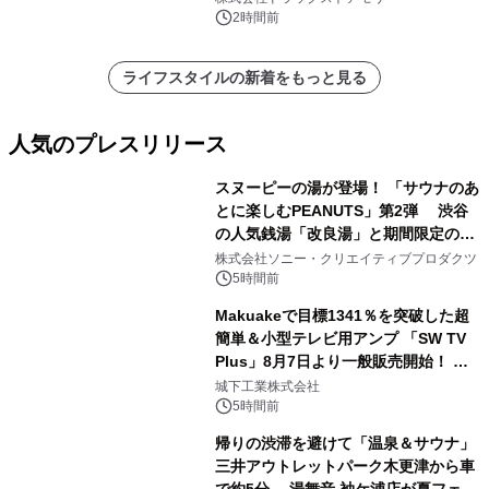
2時間前
ライフスタイルの新着をもっと見る
人気のプレスリリース
スヌーピーの湯が登場！ 「サウナのあ
とに楽しむPEANUTS」第2弾 渋谷
の人気銭湯「改良湯」と期間限定のコ
1
ラボレーション サウナイキタイコラ
株式会社ソニー・クリエイティブプロダクツ
ボグッズも発売決定！
5時間前
Makuakeで目標1341％を突破した超
簡単＆小型テレビ用アンプ 「SW TV
Plus」8月7日より一般販売開始！ ケ
2
ーブル1本つなぐだけ、テレビの音が
城下工業株式会社
ぐっと豊かに
5時間前
帰りの渋滞を避けて「温泉＆サウナ」
三井アウトレットパーク木更津から車
で約5分 湯舞音 袖ケ浦店が夏フェア