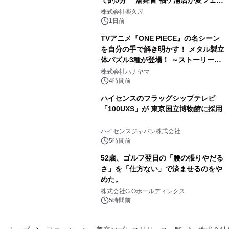
3
メニューを提供
株式会社楽久屋
1日前
TVアニメ『ONE PIECE』の名シーン
を自分の手で解き明かす！ メタル製立
体パズル3種が登場！ ～ストーリーと
4
ギミックが融合した 大人の体験型パズ
株式会社ハナヤマ
ルが8月7日(金)12時より先行予約受付
4時間前
開始～
ハイセンスのフラッグシップテレビ
「100UXS」が 東京国立博物館に採用
5
ハイセンスジャパン株式会社
5時間前
52歳、ゴルフ翌日の「腰の張りやだる
さ」を「仕方ない」で済ませるのをや
めた。
6
株式会社G.Oホールディングス
5時間前