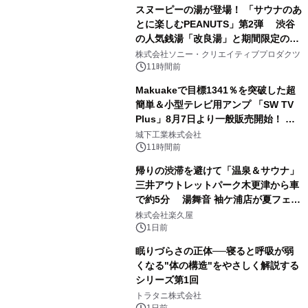
スヌーピーの湯が登場！ 「サウナのあ
とに楽しむPEANUTS」第2弾 渋谷
の人気銭湯「改良湯」と期間限定のコ
1
ラボレーション サウナイキタイコラ
株式会社ソニー・クリエイティブプロダクツ
ボグッズも発売決定！
11時間前
Makuakeで目標1341％を突破した超
簡単＆小型テレビ用アンプ 「SW TV
Plus」8月7日より一般販売開始！ ケ
2
ーブル1本つなぐだけ、テレビの音が
城下工業株式会社
ぐっと豊かに
11時間前
帰りの渋滞を避けて「温泉＆サウナ」
三井アウトレットパーク木更津から車
で約5分 湯舞音 袖ケ浦店が夏フェア
3
メニューを提供
株式会社楽久屋
1日前
眠りづらさの正体──寝ると呼吸が弱
くなる"体の構造"をやさしく解説する
シリーズ第1回
4
トラタニ株式会社