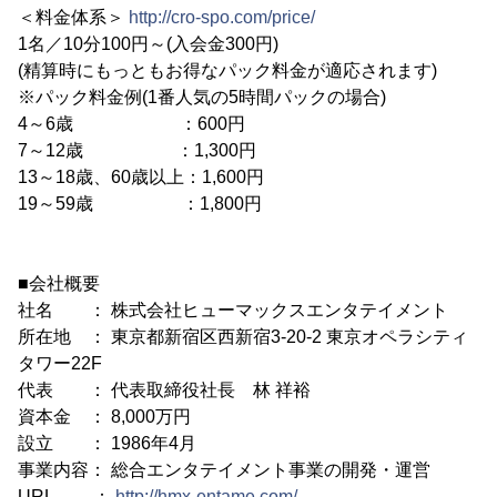
＜料金体系＞
http://cro-spo.com/price/
1名／10分100円～(入会金300円)
(精算時にもっともお得なパック料金が適応されます)
※パック料金例(1番人気の5時間パックの場合)
4～6歳 ：600円
7～12歳 ：1,300円
13～18歳、60歳以上：1,600円
19～59歳 ：1,800円
■会社概要
社名 ： 株式会社ヒューマックスエンタテイメント
所在地 ： 東京都新宿区西新宿3-20-2 東京オペラシティ
タワー22F
代表 ： 代表取締役社長 林 祥裕
資本金 ： 8,000万円
設立 ： 1986年4月
事業内容： 総合エンタテイメント事業の開発・運営
URL ：
http://hmx-entame.com/