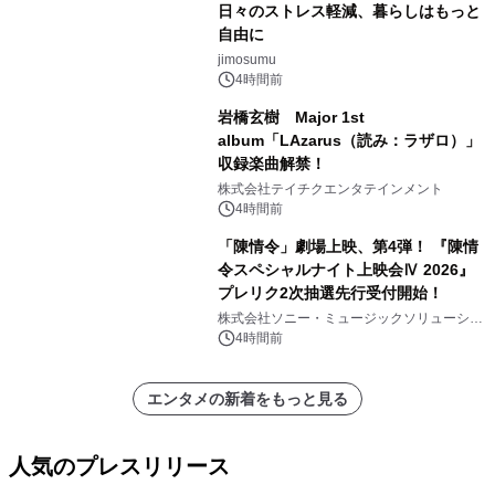
日々のストレス軽減、暮らしはもっと
自由に
jimosumu
4時間前
岩橋玄樹 Major 1st
album「LAzarus（読み：ラザロ）」
収録楽曲解禁！
株式会社テイチクエンタテインメント
4時間前
「陳情令」劇場上映、第4弾！ 『陳情
令スペシャルナイト上映会Ⅳ 2026』
プレリク2次抽選先行受付開始！
株式会社ソニー・ミュージックソリューショ
ンズ
4時間前
エンタメの新着をもっと見る
人気のプレスリリース