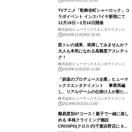
2020年3月25日 10:00
TVアニメ「歌舞伎町シャーロック」コ
ラボイベント インスパイヤ新宿にて
12月18日～2月16日開催
株式会社ヒューマックスエンタテイメント
2019年12月20日 18:30
筋トレの成果、発揮してみませんか？
大人も本気になれる高難度アスレチッ
ク！
株式会社ヒューマックスエンタテイメント
2019年12月20日 11:00
「娯楽のプロデュース企業」ヒューマ
ックスエンタテイメント 事業再編
し、リアルゲームの仕掛け人が新たな
遊びの可能性を追求
株式会社ヒューマックスエンタテイメント
2019年5月31日 11:00
難易度別47コース！親子で一緒に楽し
める 本格クライミング施設
CROSPO(クロスポ)千葉浜野店に 6月