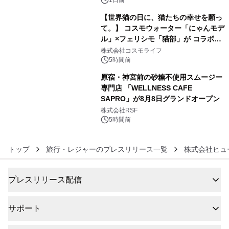
1日前
【世界猫の日に、猫たちの幸せを願っ
て。】 コスモウォーター「にゃんモデ
ル」×フェリシモ「猫部」が コラボキ
5
ャンペーンを実施
株式会社コスモライフ
5時間前
原宿・神宮前の砂糖不使用スムージー
専門店 「WELLNESS CAFE
SAPRO」が8月8日グランドオープン
6
株式会社RSF
5時間前
トップ
旅行・レジャーのプレスリリース一覧
株式会社ヒュ
プレスリリース配信
サポート