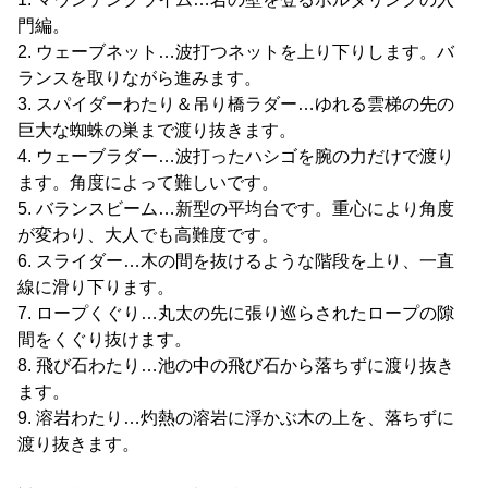
門編。
2. ウェーブネット…波打つネットを上り下りします。バ
ランスを取りながら進みます。
3. スパイダーわたり＆吊り橋ラダー…ゆれる雲梯の先の
巨大な蜘蛛の巣まで渡り抜きます。
4. ウェーブラダー…波打ったハシゴを腕の力だけで渡り
ます。角度によって難しいです。
5. バランスビーム…新型の平均台です。重心により角度
が変わり、大人でも高難度です。
6. スライダー…木の間を抜けるような階段を上り、一直
線に滑り下ります。
7. ロープくぐり…丸太の先に張り巡らされたロープの隙
間をくぐり抜けます。
8. 飛び石わたり…池の中の飛び石から落ちずに渡り抜き
ます。
9. 溶岩わたり…灼熱の溶岩に浮かぶ木の上を、落ちずに
渡り抜きます。