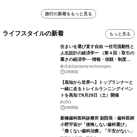
旅行の新着をもっと見る
ライフスタイルの新着
もっと見る
住まいを選び直す自由 ー住宅流動性と
人生設計の経済学ー （第４回：取引の
重さの経済学──情報・信頼・制度を
PropTechはどう組み替えるか）｜
株式会社property technologies
PropTech-Lab
1時間前
【高知から世界へ】トップランナーと
一緒に走るトレイルランニングイベン
トを高知で8月29日（土）開催
BUDO
2時間前
新橋歯科医科診療所 副院長・歯科医師
小野宇宙が「後悔しない歯科選び」
「痛くない歯科治療」「不安がない治