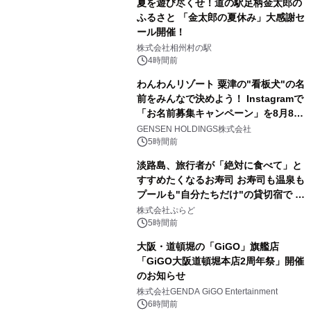
夏を遊び尽くせ！道の駅足柄金太郎の
ふるさと 「金太郎の夏休み」大感謝セ
ール開催！
株式会社相州村の駅
4時間前
わんわんリゾート 粟津の"看板犬"の名
前をみんなで決めよう！ Instagramで
「お名前募集キャンペーン」を8月8日
(土)より開催
GENSEN HOLDINGS株式会社
5時間前
淡路島、旅行者が「絶対に食べて」と
すすめたくなるお寿司 お寿司も温泉も
プールも"自分たちだけ"の貸切宿で 1
日1組限定「岩屋温泉 絵島別庭 海と
株式会社ぷらど
森」の握り寿司プラン
5時間前
大阪・道頓堀の「GiGO」旗艦店
「GiGO大阪道頓堀本店2周年祭」開催
のお知らせ
株式会社GENDA GiGO Entertainment
6時間前