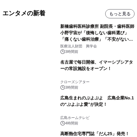
エンタメの新着
もっと見る
新橋歯科医科診療所 副院長・歯科医師
小野宇宙が「後悔しない歯科選び」
「痛くない歯科治療」「不安がない治
療計画」をテーマに専門監修
医療法人財団 興学会
3時間前
名古屋で毎日開催、イマーシブシアタ
ーの常設施設をオープン！
クローズシアター
3時間前
広島生まれのぷよぷよ 広島企業No.1
の“ぷよぷよ愛”が決定！
広島ホームテレビ
4時間前
高断熱住宅専門誌「だん25」発売！