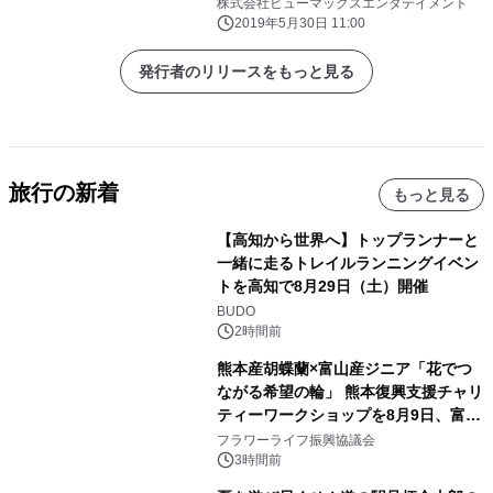
1日よりボルダリングが登場！
株式会社ヒューマックスエンタテイメント
2019年5月30日 11:00
発行者のリリースをもっと見る
旅行の新着
もっと見る
【高知から世界へ】トップランナーと
一緒に走るトレイルランニングイベン
トを高知で8月29日（土）開催
BUDO
2時間前
熊本産胡蝶蘭×富山産ジニア「花でつ
ながる希望の輪」 熊本復興支援チャリ
ティーワークショップを8月9日、富
山・射水で開催
フラワーライフ振興協議会
3時間前