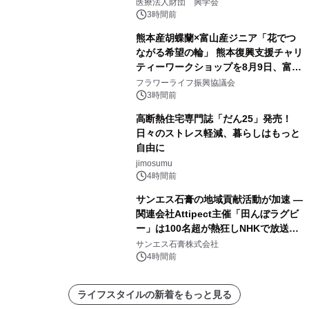
療計画」をテーマに専門監修
医療法人財団 興学会
3時間前
熊本産胡蝶蘭×富山産ジニア「花でつ
ながる希望の輪」 熊本復興支援チャリ
ティーワークショップを8月9日、富
山・射水で開催
フラワーライフ振興協議会
3時間前
高断熱住宅専門誌「だん25」発売！
日々のストレス軽減、暮らしはもっと
自由に
jimosumu
4時間前
サンエス石膏の地域貢献活動が加速 ―
関連会社Attipect主催「田んぼラグビ
ー」は100名超が熱狂しNHKで放送さ
れました。
サンエス石膏株式会社
4時間前
ライフスタイルの新着をもっと見る