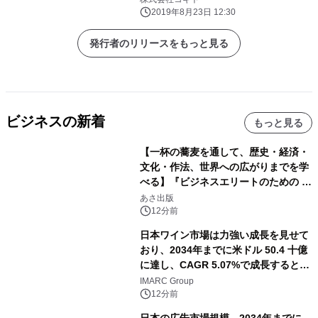
2019年8月23日 12:30
発行者のリリースをもっと見る
ビジネスの新着
もっと見る
【一杯の蕎麦を通して、歴史・経済・
文化・作法、世界への広がりまでを学
べる】『ビジネスエリートのための 教
養としての蕎麦』2026年8月25日
あさ出版
（火）発売
12分前
日本ワイン市場は力強い成長を見せて
おり、2034年までに米ドル 50.4 十億
に達し、CAGR 5.07%で成長すると予
測
IMARC Group
12分前
日本の広告市場規模、2034年までに