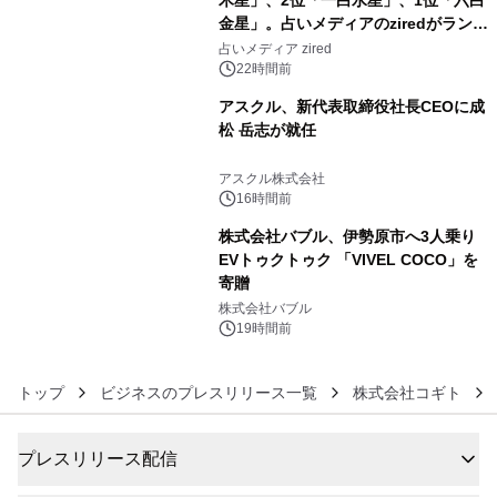
金星」。占いメディアのziredがランキ
4
ングを発表
占いメディア zired
22時間前
アスクル、新代表取締役社長CEOに成
松 岳志が就任
5
アスクル株式会社
16時間前
株式会社バブル、伊勢原市へ3人乗り
EVトゥクトゥク 「VIVEL COCO」を
寄贈
6
株式会社バブル
19時間前
トップ
ビジネスのプレスリリース一覧
株式会社コギト
プレスリリース配信