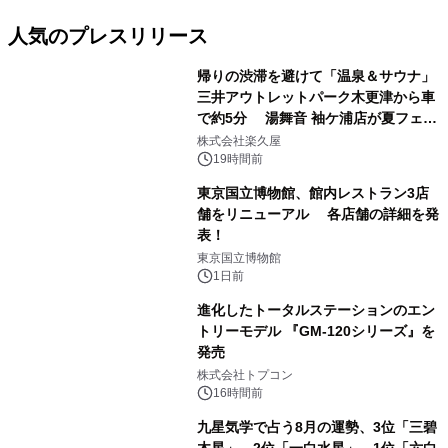
人気のプレスリリース
帰りの渋滞を避けて「温泉＆サウナ」
三井アウトレットパーク木更津から車
で約5分 湯舞音 袖ケ浦店が夏フェア
1
メニューを提供
株式会社楽久屋
19時間前
東京国立博物館、館内レストラン3店
舗をリニューアル 各店舗の詳細を発
表！
2
東京国立博物館
1日前
進化したトータルステーションのエン
トリーモデル 『GM-120シリーズ』を
発売
3
株式会社トプコン
16時間前
九星気学で占う8月の運勢、3位「三碧
木星」、2位「一白水星」、1位「六白