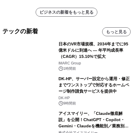
ビジネスの新着をもっと見る
テックの新着
もっと見る
日本のVR市場規模、2034年までに95
億米ドルに到達へ ― 年平均成長率
（CAGR）15.10%で拡大
IMARC Group
1時間前
DK-HP、サーバー設定から運用・修正
までワンストップで対応するホームペ
ージ制作請負サービスを提供中
DK-HP
9時間前
アイスマイリー、「Claude徹底解
説」を公開！ChatGPT・Copilot・
Gemini・Claudeを機能別／業務別に
比較―自社に合う生成AIの選び方がわ
株式会社アイスマイリー