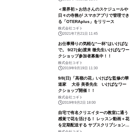
＜業界初＞お坊さんのスケジュールや
日々の寺務が スマホアプリで管理でき
る「OTERAplus」をリリース
株式会社コギト
2021年7月21日 11:45
お仕事帰りの気軽な“一杯”はいけばな
で。 9/27(金)渡来 徹先生いけばなワー
クショップ参加者募集中！！
株式会社コギト
2019年9月19日 11:30
9/8(日)「高嶺の花」いけばな監修の華
道家 大谷 美香先生 いけばなワー
クショップ開催！！
株式会社コギト
2019年9月2日 18:00
自宅で有名クリエイターの教室に通う
感覚で花を活ける！ レッスン動画＋花
を定期配送する サブスクリプションサ
ービス「hanaike」提供開始
株式会社コギト