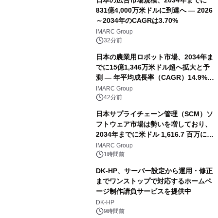
831億4,000万米ドルに到達へ ― 2026
～2034年のCAGRは3.70%
IMARC Group
32分前
日本の農業用ロボット市場、2034年ま
でに15億1,346万米ドル超へ拡大と予
測 ― 年平均成長率（CAGR）14.9%を
記録
IMARC Group
42分前
日本サプライチェーン管理（SCM）ソ
フトウェア市場は勢いを増しており、
2034年までに米ドル 1,616.7 百万に達
し、CAGR 3.42%で成長すると予測
IMARC Group
1時間前
DK-HP、サーバー設定から運用・修正
までワンストップで対応するホームペ
ージ制作請負サービスを提供中
DK-HP
9時間前