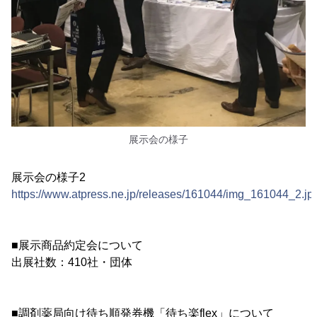
展示会の様子
展示会の様子2
https://www.atpress.ne.jp/releases/161044/img_161044_2.jp
■展示商品約定会について
出展社数：410社・団体
■調剤薬局向け待ち順発券機「待ち楽flex」について