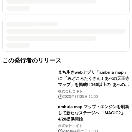
この発行者のリリース
まち歩きwebアプリ「ambula map」
に 「みどころたくさん！あべの天王寺
マップ」を掲載!! 160以上の“あべの・
天王寺エリア”のおすすめスポット情
株式会社コギト
報で、 お出かけがさらに楽しく!!
2023年7月25日 11:00
ambula map マップ・エンジンを刷新
して新たなステージへ 「MAGIC2」
4/20提供開始
株式会社コギト
2023年4月25日 11:00