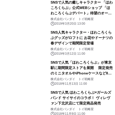
SNSで人気の癒しキャラクター 「ほわ
ころくらぶ」公式WEBショップ 「ほ
わころくらぶデパート」待望のオープ
ン！
株式会社バンダイ トイ戦略室
2019年3月20日 13:00
SNS人気キャラクター・ほわころくら
ぶグッズがロフトに お花やドーナツの
春デザインで期間限定登場
株式会社バンダイ トイ戦略室
2019年3月12日 11:00
SNSで人気「ほわころくらぶ」が東京
駅に期間限定ストアを展開 限定発売
のミニタオルやiPhoneケースなど8点
も登場！
株式会社バンダイ トイ戦略室
2018年11月13日 11:00
SNSで人気 ほわころくらぶ×ガールズ
バンド サイサイのコラボ！ ヴィレヴ
ァン下北沢店にて限定商品発売
株式会社バンダイ トイ戦略室
2018年11月9日 11:00