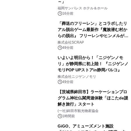
～」
福岡サンパレス ホテル＆ホール
16分前
「葬送のフリーレン」とコラボしたリ
アル脱出ゲーム最新作『魔族潜む村か
らの脱出』 フリーレンやヒンメルが武
器を手に魔族を見据える描き下ろしメ
株式会社SCRAP
インビジュアル公開
49分前
いよいよ明日から！「ニジゲンノモ
リ」が静岡県に初上陸！ 『ニジゲンノ
モリPOP UPストアin静岡パルコ』
株式会社ニジゲンノモリ
49分前
【茨城県鉾田市】ラーケーションプロ
グラム神社仏閣周遊体験「ほこたde謎
解き旅行」スタート
(一社)鉾田市観光物産協会
1時間前
GiGO、アミューズメント施設