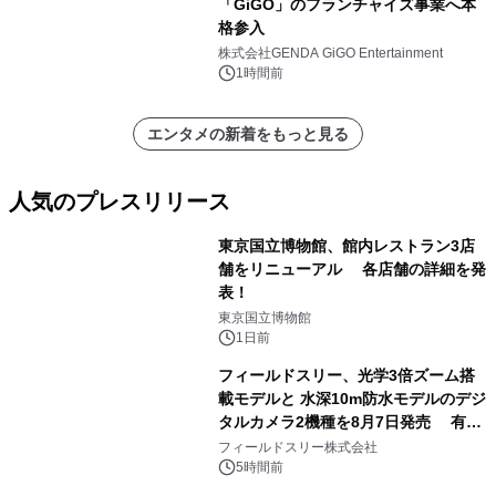
「GiGO」のフランチャイズ事業へ本
格参入
株式会社GENDA GiGO Entertainment
1時間前
エンタメの新着をもっと見る
人気のプレスリリース
東京国立博物館、館内レストラン3店
舗をリニューアル 各店舗の詳細を発
表！
1
東京国立博物館
1日前
フィールドスリー、光学3倍ズーム搭
載モデルと 水深10m防水モデルのデジ
タルカメラ2機種を8月7日発売 有効
2
約1300万画素、用途別に選べるコンデ
フィールドスリー株式会社
ジ新登場
5時間前