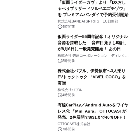
「仮面ライダーガヴ」より 「DXおし
ゃべりブリザードソルベエゴチゾウ」
を プレミアムバンダイで予約受付開始
3
株式会社BANDAI SPIRITS EC戦略部
4時間前
仮面ライダー55周年記念！オリジナル
音源を搭載した 「音声目覚まし時計」
が8月6日に一般発売開始！ あの日の
4
大興奮が今甦る
株式会社 秀建コーポレーション ディレクト
アートギャラリー
8時間前
株式会社バブル、伊勢原市へ3人乗り
EVトゥクトゥク 「VIVEL COCO」を
寄贈
5
株式会社バブル
4時間前
有線CarPlay／Android Autoをワイヤ
レス化 「Mini Aura」 OTTOCASTが
発売、2色展開で8/31まで40％OFF！
6
OTTOCAST株式会社
7時間前