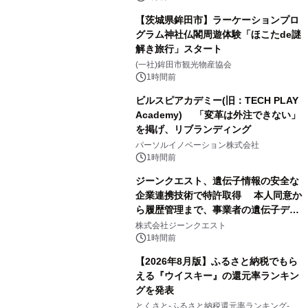
【茨城県鉾田市】ラーケーションプロ
グラム神社仏閣周遊体験「ほこたde謎
解き旅行」スタート
(一社)鉾田市観光物産協会
1時間前
ビルスピアカデミー(旧：TECH PLAY
Academy) 「変革は外注できない」
を掲げ、リブランディング
パーソルイノベーション株式会社
1時間前
ジーンクエスト、遺伝子情報の安全な
企業連携技術で特許取得 本人同意か
ら履歴管理まで、事業者の遺伝子デー
タ活用を支援
株式会社ジーンクエスト
1時間前
【2026年8月版】ふるさと納税でもら
える『ウイスキー』の還元率ランキン
グを発表
とくさと-ふるさと納税還元率ランキング-