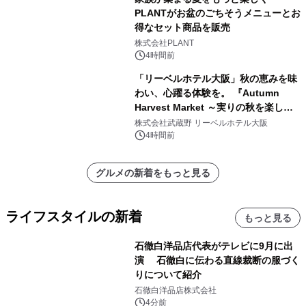
PLANTがお盆のごちそうメニューとお
得なセット商品を販売
株式会社PLANT
4時間前
「リーベルホテル大阪」秋の恵みを味
わい、心躍る体験を。 『Autumn
Harvest Market ～実りの秋を楽しむ
ディナー&スイーツビュッフェ～』を9
株式会社武蔵野 リーベルホテル大阪
月18日より開催！
4時間前
グルメの新着をもっと見る
ライフスタイルの新着
もっと見る
石徹白洋品店代表がテレビに9月に出
演 石徹白に伝わる直線裁断の服づく
りについて紹介
石徹白洋品店株式会社
4分前