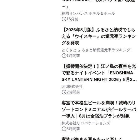
～」
福岡サンパレス ホテル＆ホール
16分前
【2026年8月版】ふるさと納税でもら
える『ウイスキー』の還元率ランキン
グを発表
とくさと-ふるさと納税還元率ランキング-
1時間前
【振替開催決定！】江ノ島の夜空を光
で彩るナイトイベント「ENOSHIMA
SKY LANTERN NIGHT 2026」8月22
日(土)振替開催＆受付スタート！
biid株式会社
2時間前
客室で本格生ビールを満喫！城崎のリ
ゾートコンドミニアムがビールサーバ
ー導入｜8月は全宿泊プランが対象
株式会社リロバケーションズ
3時間前
家族が集まる夏をもっと楽しく