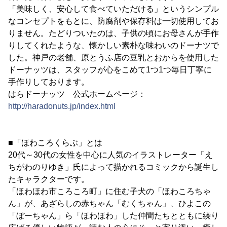
「美味しく、安心して食べていただける」というシンプル
なコンセプトをもとに、防腐剤や保存料は一切使用してお
りません。たどりついたのは、子供の頃にお母さんが手作
りしてくれたような、懐かしい素朴な味わいのドーナツで
した。神戸の老舗、原とうふ店の豆乳とおからを使用した
ドーナッツは、スタッフが心をこめて1つ1つ毎日丁寧に
手作りしております。
はらドーナッツ 公式ホームページ：
http://haradonuts.jp/index.html
■「ほわころくらぶ」とは
20代～30代の女性を中心に人気のイラストレーター「え
ちがわのりゆき」氏によって描かれるコミックから誕生し
たキャラクターです。
「ほわほわ市ころころ町」に住む子犬の「ほわころちゃ
ん」が、あざらしの赤ちゃん「むくちゃん」、ひよこの
「ぼーちゃん」ら「ほわほわ」した仲間たちとともに繰り