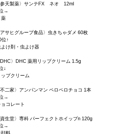
参天製薬〉サンテFX ネオ 12ml
位→
薬
アサヒグループ食品〉虫きちゃダメ 60枚
位↑
け剤・虫よけ器
HC〉DHC 薬用リップクリーム 1.5g
↓
プクリーム
不二家〉アンパンマン ペロペロチョコ 1本
位→
コレート
生堂〉専科 パーフェクトホイップn 120g
位→
顔料