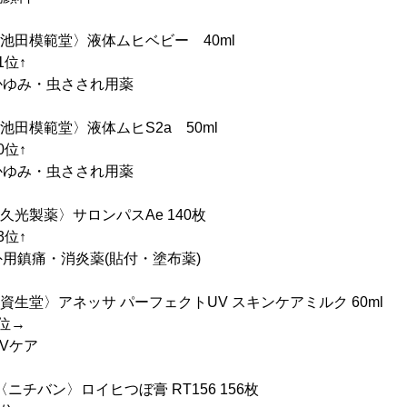
池田模範堂〉液体ムヒベビー 40ml
位↑
み・虫さされ用薬
田模範堂〉液体ムヒS2a 50ml
位↑
み・虫さされ用薬
光製薬〉サロンパスAe 140枚
位↑
痛・消炎薬(貼付・塗布薬)
生堂〉アネッサ パーフェクトUV スキンケアミルク 60ml
位→
ケア
ニチバン〉ロイヒつぼ膏 RT156 156枚