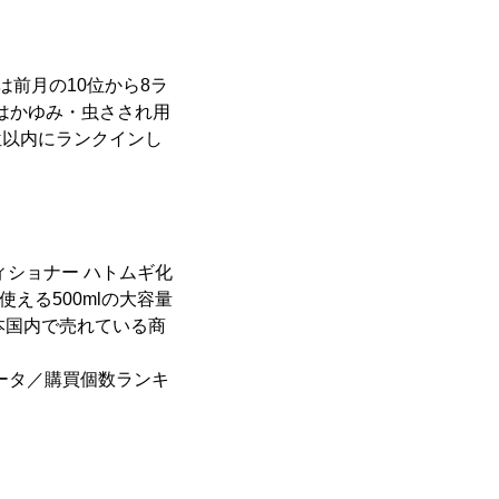
は前月の10位から8ラ
ではかゆみ・虫さされ用
0位以内にランクインし
ショナー ハトムギ化
使える500mlの大容量
本国内で売れている商
買データ／購買個数ランキ