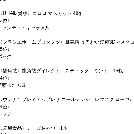
UHA味覚糖〉コロロ マスカット 48g
位↑
ンディ・キャラメル
〈クラシエホームプロダクツ〉肌美精 うるおい浸透3Dマスク エ
位↓
ック
〈龍角散〉龍角散ダイレクト スティック ミント 16包
位↓
去たん薬
〈ウテナ〉プレミアムプレサ ゴールデンジュレマスク ローヤルゼリ
位↑
ック
〈扇屋食品〉チーズおやつ 1本