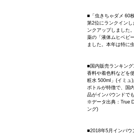
■「虫きちゃダメ 6
第2位にランクインし
ンクアップしました。
薬の「液体ムヒベビー 
ました。本年は特に
■国内販売ランキング
香料や着色料などを使
粧水 500ml」(イ
ボトルが特徴で、国
品がインバウンドで
※データ出典：True
ング)
■2018年5月インバ