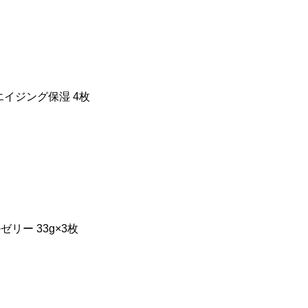
イジング保湿 4枚
ー 33g×3枚