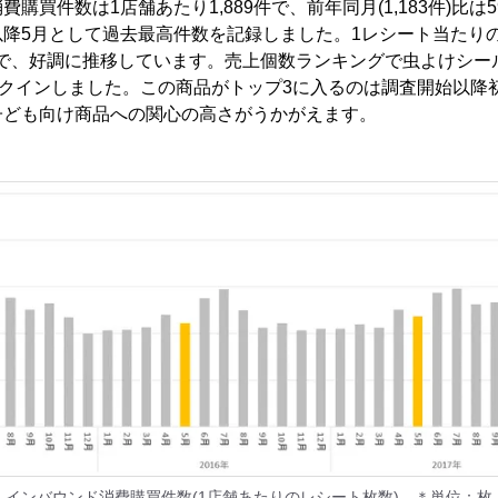
購買件数は1店舗あたり1,889件で、前年同月(1,183件)比は
以降5月として過去最高件数を記録しました。1レシート当たり
413円で、好調に推移しています。売上個数ランキングで虫よけシ
ンクインしました。この商品がトップ3に入るのは調査開始以降
子ども向け商品への関心の高さがうかがえます。
インバウンド消費購買件数(1店舗あたりのレシート枚数) ＊単位：枚