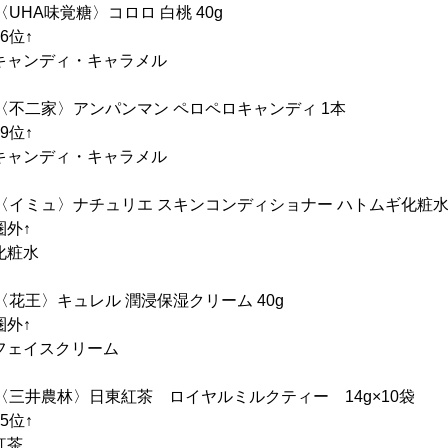
UHA味覚糖〉コロロ 白桃 40g
位↑
ンディ・キャラメル
〈不二家〉アンパンマン ペロペロキャンディ 1本
位↑
ンディ・キャラメル
イミュ〉ナチュリエ スキンコンディショナー ハトムギ化粧水 5
外↑
粧水
花王〉キュレル 潤浸保湿クリーム 40g
外↑
イスクリーム
〈三井農林〉日東紅茶 ロイヤルミルクティー 14g×10袋
位↑
茶