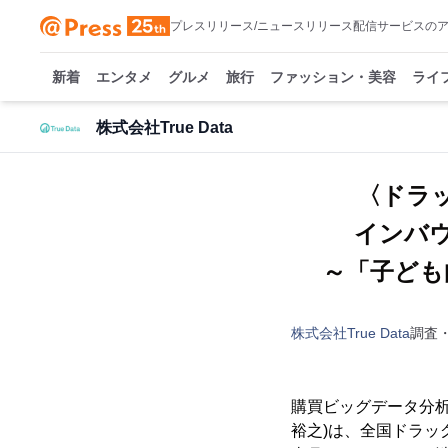
プレスリリース/ニュースリリース配信サービスの
新着
エンタメ
グルメ
旅行
ファッション・美容
ライ
株式会社True Data
〈ドラ
インバ
～「子ども
株式会社True Data
調査
購買ビッグデータ分析
裕之)は、全国ドラッ