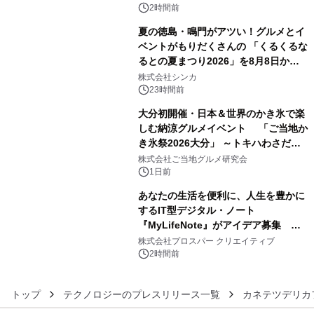
アートギャラリー
2時間前
夏の徳島・鳴門がアツい！グルメとイ
ベントがもりだくさんの 「くるくるな
るとの夏まつり2026」を8月8日から9
4
日間開催 ～夏限定メニューや大抽選
株式会社シンカ
会、大学芋スティックの振る舞いも～
23時間前
大分初開催・日本＆世界のかき氷で楽
しむ納涼グルメイベント 「ご当地か
き氷祭2026大分」 ～トキハわさだタ
5
ウンで8月21日～31日まで11日間限定
株式会社ご当地グルメ研究会
開催～
1日前
あなたの生活を便利に、人生を豊かに
するIT型デジタル・ノート
『MyLifeNote』がアイデア募集 優
6
秀賞100名に1年間無償試用
株式会社プロスパー クリエイティブ
2時間前
トップ
テクノロジーのプレスリリース一覧
カネテツデリカ