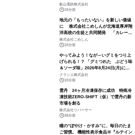
ル祭り」を開催します
叡山電鉄株式会社
16分前
地元の「もったいない」を新しい価値
に 株式会社こめしんが北海道厚岸翔
洋高校の生徒と共同開発 「カレー＆
いかくんおむすび」発売
株式会社こめしん
16分前
やってみよう！なが～いグミをつり上
げられる！？ 「グミつれた ぶどう味
＆ソーダ味」2026年8月24日(月)に登
場！
クラシエ株式会社
16分前
雲丹 24ヶ月冷凍保存に成功 特殊冷
凍技術ZERO-SHIFT（仮）で雲丹の新
市場を創る
株式会社リバーサー
38分前
瞳の“ぼやけ・かすみ”に、毎日のたま
ご習慣。 機能性表示食品※『ルテイン