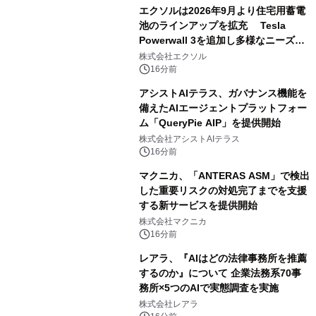
エクソルは2026年9月より住宅用蓄電
池のラインアップを拡充 Tesla
Powerwall 3を追加し多様なニーズに
応える提案体制を強化
株式会社エクソル
16分前
アシストAIテラス、ガバナンス機能を
備えたAIエージェントプラットフォー
ム「QueryPie AIP」を提供開始
株式会社アシストAIテラス
16分前
マクニカ、「ANTERAS ASM」で検出
した重要リスクの対処完了までを支援
する新サービスを提供開始
株式会社マクニカ
16分前
レアラ、『AIはどの法律事務所を推薦
するのか』について 企業法務系70事
務所×5つのAIで実態調査を実施
株式会社レアラ