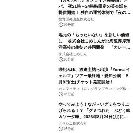
【月4,950円】オンライン英会話アレ
バ、 夜21時～24時時限定の英会話を
提供開始！ 独自の運営体制で「夜の予
約取れない問題」を解決
教育開発出版株式会社
16分前
地元の「もったいない」を新しい価値
に 株式会社こめしんが北海道厚岸翔
洋高校の生徒と共同開発 「カレー＆
いかくんおむすび」発売
株式会社こめしん
16分前
咲妃みゆ、渡邊圭祐ら出演『Yerma イ
ェルマ』ツアー最終地・愛知公演 ８
月8日(土)チケット発売開始！
カンフェティ（ロングランプランニング株式
会社）
16分前
やってみよう！なが～いグミをつり上
げられる！？ 「グミつれた ぶどう味
＆ソーダ味」2026年8月24日(月)に登
場！
クラシエ株式会社
16分前