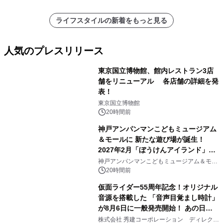
ライフスタイルの新着をもっと見る
人気のプレスリリース
東京国立博物館、館内レストラン3店
舗をリニューアル 各店舗の詳細を発
表！
1
東京国立博物館
20時間前
神戸アンパンマンこどもミュージアム
＆モールに 新たな遊び場が誕生！
2027年2月「ぼうけんアイランド」が
2
オープン
神戸アンパンマンこどもミュージアム＆モー
ル
20時間前
仮面ライダー55周年記念！オリジナル
音源を搭載した 「音声目覚まし時計」
が8月6日に一般発売開始！ あの日の
3
大興奮が今甦る
株式会社 秀建コーポレーション ディレクト