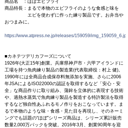
商品名 ：ほぼエビフライ
商品特長：まるで本物のエビフライのような食感と味を
エビを使わずに作った練り製品です。お弁当や
おつまみに。
https://www.atpress.ne.jp/releases/159059/img_159059_6.jp
■カネテツデリカフーズについて
1926年(大正15年)創業。兵庫県神戸市・六甲アイランドに
工場を持つ魚肉練り製品の製造業(代表取締役：村上 健)。
1990年には全商品合成保存料無添加を実施、さらに2006
年JSAによるISO22000の認証を取得するなど「安心・安
全」な商品作りに取り組み、蒲鉾を立体的に表現する技術
や、過熱水蒸気で魚肉練り製品を製造する特許製法を取得
するなど独自性あふれるモノ作りをおこなっています。ま
るで本物のような味・食感・見た目を再現し、そのネーミ
ングでも話題の“ほぼ”シリーズ商品は、シリーズ累計販売
数量2,000万パックを突破。2016年3月、創業90周年を迎