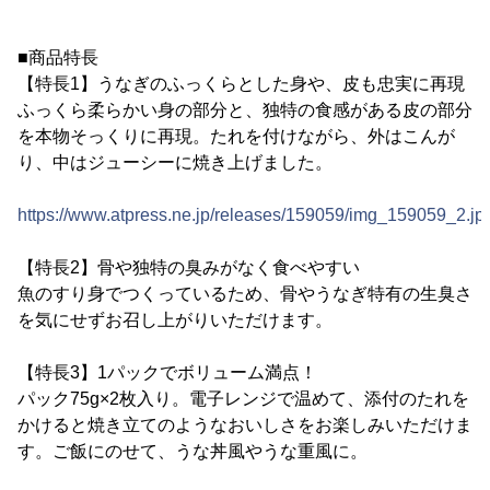
■商品特長
【特長1】うなぎのふっくらとした身や、皮も忠実に再現
ふっくら柔らかい身の部分と、独特の食感がある皮の部分
を本物そっくりに再現。たれを付けながら、外はこんが
り、中はジューシーに焼き上げました。
https://www.atpress.ne.jp/releases/159059/img_159059_2.jp
【特長2】骨や独特の臭みがなく食べやすい
魚のすり身でつくっているため、骨やうなぎ特有の生臭さ
を気にせずお召し上がりいただけます。
【特長3】1パックでボリューム満点！
パック75g×2枚入り。電子レンジで温めて、添付のたれを
かけると焼き立てのようなおいしさをお楽しみいただけま
す。ご飯にのせて、うな丼風やうな重風に。