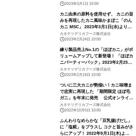
2023年3月1日 10:00
カニ由来の原料を使用せず、 カニの旨
みを再現したカニ風味かまぼこ「のん
カニ MSC」 2023年3月1日(水)より販
売開始
カネテツデリカフーズ株式会社
2023年2月24日 10:00
練り製品売上No.1の「ほぼカニ」がボ
リュームアップして新登場！ 「ほぼカ
ニパーティーパック」2023年2月25日
(土)より販売開始
カネテツデリカフーズ株式会社
2023年2月16日 10:00
ついに三大カニが勢揃い！カニ味噌ま
で忠実に再現した 「期間限定 ほぼ毛
ガニ」を年末に発売 公式オンライン
ストアにて先行予約販売開始
カネテツデリカフーズ株式会社
2022年10月5日 10:00
ふんわりなめらかな「豆乳揚げだし」
に「塩糀」をプラスし コクと旨みがさ
らにアップ！ 2022年9月1日(木)より