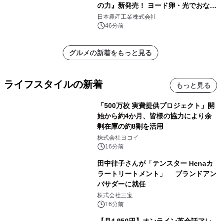
の力』新発売！ ヨード卵・光でおなじ
みの日本農産工業より8月以降順次発
日本農産工業株式会社
売
46分前
グルメの新着をもっと見る
ライフスタイルの新着
もっと見る
「500万枚 実費提供プロジェクト」開
始から約4か月、皆様の協力により余
剰在庫の約8割を活用
株式会社ヨコイ
16分前
田中律子さんが「テンスター Henaカ
ラートリートメント」 ブランドアン
バサダーに就任
株式会社三宝
16分前