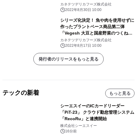
全国で発売
カネテツデリカフーズ株式会社
2022年8月30日 10:00
シリーズ化決定！ 魚や肉を使用せずに
作ったプラントベース商品第二弾
「Vegesh 大豆と国産野菜のつくね」
を 2022年9月1日(木)より発売
カネテツデリカフーズ株式会社
2022年8月17日 10:00
発行者のリリースをもっと見る
テックの新着
もっと見る
シーエスイーのICカードリーダー
「PiT-23」 クラウド勤怠管理システム
「RecoRu」と連携開始
株式会社シーエスイー
16分前