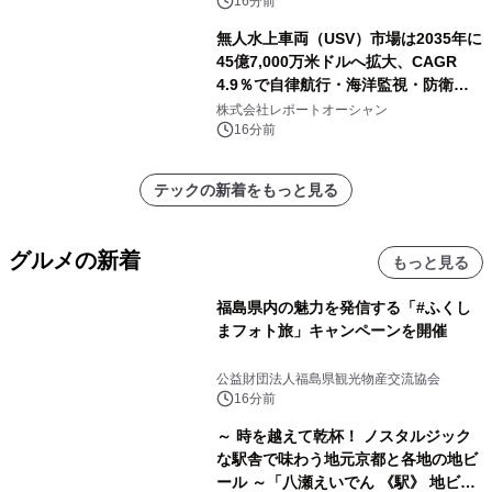
16分前
無人水上車両（USV）市場は2035年に
45億7,000万米ドルへ拡大、CAGR
4.9％で自律航行・海洋監視・防衛用
途の導入が加速
株式会社レポートオーシャン
16分前
テックの新着をもっと見る
グルメの新着
もっと見る
福島県内の魅力を発信する「#ふくし
まフォト旅」キャンペーンを開催
公益財団法人福島県観光物産交流協会
16分前
～ 時を越えて乾杯！ ノスタルジック
な駅舎で味わう地元京都と各地の地ビ
ール ～「八瀬えいでん 《駅》 地ビー