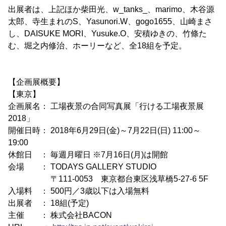
出展者は、上記ほか柴田光、w_tanks_、marimo、木谷源
太郎、寺生まれのS、Yasunori.W、gogo1655、山崎まさ
し、DAISUKE MORI、Yusuke.O、安積ゆきの、竹條た
む、堀之内修治、ホーリーなど、全18組を予定。
【企画展概要】
【東京】
企画展名： 工場夜景の合同写真展「行ける工場夜景展
2018」
開催日時： 2018年6月29日(金)～7月22日(日) 11:00～
19:00
休館日 ： 毎週月曜日 ※7月16日(月)は開館
会場 ： TODAYS GALLERY STUDIO
〒111-0053 東京都台東区浅草橋5-27-6 5F
入場料 ： 500円／3歳以下は入場無料
出展者 ： 18組(予定)
主催 ： 株式会社BACON