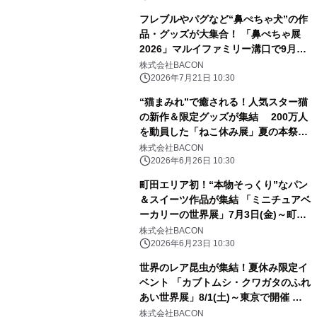
フレブルやパグなど“鼻ぺちゃ犬”の作
品・グッズが大集合！ 「鼻ぺちゃ展
2026」マルイファミリー溝口で9月2
日から初開催 限定グッズや『あうん
株式会社BACON
のてんぽ』作者の来場イベントも
2026年7月21日 10:30
“猫まみれ”で癒される！人気スター猫
の新作＆限定グッズが集結 200万人
を動員した「ねこ休み展」夏の本祭が
8/21(金)～開催
株式会社BACON
2026年6月26日 10:30
町田エリア初！“本物そっくり”なパン
＆スイーツ作品が集結 「ミニチュアベ
ーカリーの世界展」7月3日(金)～町田
モディで開催
株式会社BACON
2026年6月23日 10:30
世界のレア昆虫が集結！夏休み限定イ
ベント 「カブトムシ・クワガタのふれ
あい世界展」8/1(土)～東京で開催
AR昆虫採集ゲーム「バグハン！」コ
株式会社BACON