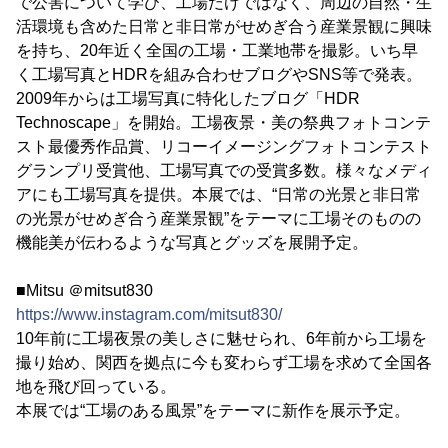
で公害について学び、工場だけではなく、周辺の自然・生
活環境も含めた日常と非日常がせめぎ合う産業景観に興味
を持ち、20年近く全国の工場・工業地帯を撮影。いち早
く工場写真とHDRを組み合わせブログやSNS等で発表。
2009年からは工場写真に特化したブログ「HDR
Technoscape」を開始。工場夜景・美の祭典フォトコンテ
スト最優秀作品賞、リコーイメージングフォトコンテスト
グランプリ受賞他、工場写真での受賞多数。様々なメディ
アにも工場写真を提供。本展では、“日常の光景と非日常
の光景がせめぎ合う産業景観”をテーマに工場そのものの
機能美が伝わるような写真とグッズを展開予定。
■Mitsu ＠mitsut830
https://www.instagram.com/mitsut830/
10年前に工場夜景の美しさに魅せられ、6年前から工場を
撮り始め、関西を拠点に今も変わらず工場を求めて全国各
地を飛び回っている。
本展では“工場のある風景”をテーマに新作を展示予定。