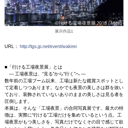
展示作品1
URL：
http://tgs.jp.net/event/wakirei
■「行ける工場夜景展」とは
― 工場夜景は、“見る”から“行く”へ ―
数年前の工場ブーム以来、工場は新たな鑑賞スポットとし
て定着しつつあります。なかでも夜景の美しさは群を抜い
ており、装飾されていないありのままの美しさは見る者を
圧倒します。
本展は、そんな「工場夜景」の合同写真展です。最大の特
徴は、実際に“行ける”工場だけを集めているという点。工
場夜景がもつ美しさを、写真だけでなくその目で感じて欲