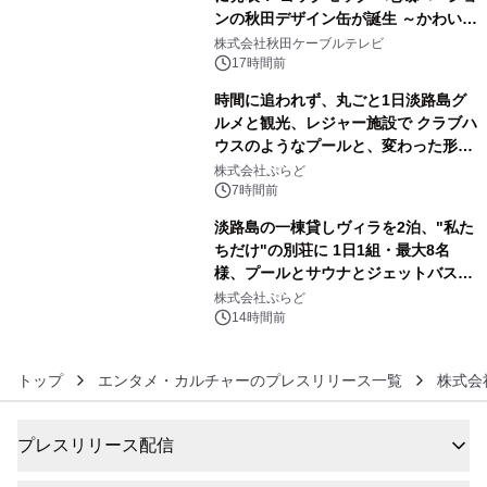
ンの秋田デザイン缶が誕生 ～かわいい
4
秋田犬の子犬と秋田の四季と名所を巡
株式会社秋田ケーブルテレビ
るパッケージ～ 9月1日(火)秋田県内で
17時間前
販売開始
時間に追われず、丸ごと1日淡路島グ
ルメと観光、レジャー施設で クラブハ
ウスのようなプールと、変わった形の
5
サウナも 「THE BOXY AWAJI」のお
株式会社ぷらど
得な素泊まり連泊プランで
7時間前
淡路島の一棟貸しヴィラを2泊、"私た
ちだけ"の別荘に 1日1組・最大8名
様、プールとサウナとジェットバス付
6
きで Villa Mon Temps AWAJIの連泊
株式会社ぷらど
素泊りプラン
14時間前
トップ
エンタメ・カルチャーのプレスリリース一覧
株式会
プレスリリース配信