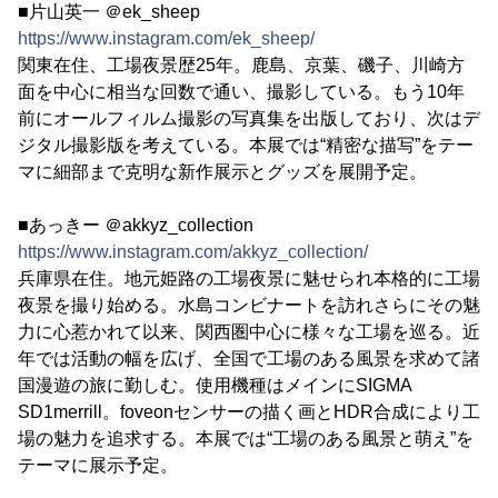
■片山英一 ＠ek_sheep
https://www.instagram.com/ek_sheep/
関東在住、工場夜景歴25年。鹿島、京葉、磯子、川崎方
面を中心に相当な回数で通い、撮影している。もう10年
前にオールフィルム撮影の写真集を出版しており、次はデ
ジタル撮影版を考えている。本展では“精密な描写”をテー
マに細部まで克明な新作展示とグッズを展開予定。
■あっきー ＠akkyz_collection
https://www.instagram.com/akkyz_collection/
兵庫県在住。地元姫路の工場夜景に魅せられ本格的に工場
夜景を撮り始める。水島コンビナートを訪れさらにその魅
力に心惹かれて以来、関西圏中心に様々な工場を巡る。近
年では活動の幅を広げ、全国で工場のある風景を求めて諸
国漫遊の旅に勤しむ。使用機種はメインにSIGMA
SD1merrill。foveonセンサーの描く画とHDR合成により工
場の魅力を追求する。本展では“工場のある風景と萌え”を
テーマに展示予定。