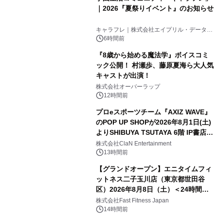
｜2026『夏祭りイベント』のお知らせ
キャラフレ｜株式会社エイプリル・データ・
デザインズ
6時間前
『8歳から始める魔法学』ボイスコミ
ック公開！ 村瀬歩、藤原夏海ら大人気
キャストが出演！
株式会社オーバーラップ
12時間前
プロeスポーツチーム『AXIZ WAVE』
のPOP UP SHOPが2026年8月1日(土)
よりSHIBUYA TSUTAYA 6階 IP書店で
開催決定！！
株式会社ClaN Entertainment
13時間前
【グランドオープン】エニタイムフィ
ットネス二子玉川店（東京都世田谷
区）2026年8月8日（土）＜24時間年
中無休のフィットネスジム＞
株式会社Fast Fitness Japan
14時間前