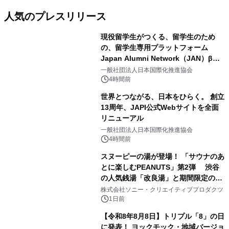
人気のプレスリリース
現役留学生がつくる、留学生のため
の、留学生専用プラットフォーム
Japan Alumni Network（JAN）β版
1
をリリース
一般社団法人日本国際化推進協会
4時間前
世界とつながる、日本をひらく。 創立
13周年、JAPI公式Webサイトを全面
リニューアル
2
一般社団法人日本国際化推進協会
4時間前
スヌーピーの湯が登場！ 「サウナのあ
とに楽しむPEANUTS」第2弾 渋谷
の人気銭湯「改良湯」と期間限定のコ
3
ラボレーション サウナイキタイコラ
株式会社ソニー・クリエイティブプロダクツ
ボグッズも発売決定！
1日前
【令和8年8月8日】トリプル「8」の日
に発表！ ヨックモック・地域バージョ