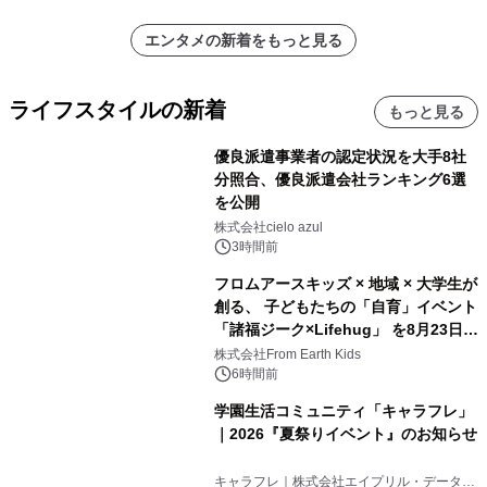
エンタメの新着をもっと見る
ライフスタイルの新着
もっと見る
優良派遣事業者の認定状況を大手8社
分照合、優良派遣会社ランキング6選
を公開
株式会社cielo azul
3時間前
フロムアースキッズ × 地域 × 大学生が
創る、 子どもたちの「自育」イベント
「諸福ジーク×Lifehug」 を8月23日
(日)開催
株式会社From Earth Kids
6時間前
学園生活コミュニティ「キャラフレ」
｜2026『夏祭りイベント』のお知らせ
キャラフレ｜株式会社エイプリル・データ・