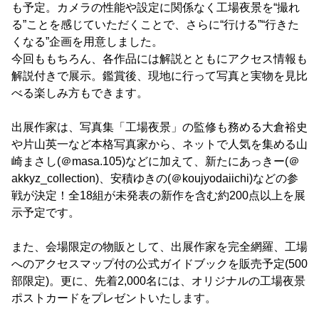
も予定。カメラの性能や設定に関係なく工場夜景を“撮れ
る”ことを感じていただくことで、さらに“行ける”“行きた
くなる”企画を用意しました。
今回ももちろん、各作品には解説とともにアクセス情報も
解説付きで展示。鑑賞後、現地に行って写真と実物を見比
べる楽しみ方もできます。
出展作家は、写真集「工場夜景」の監修も務める大倉裕史
や片山英一など本格写真家から、ネットで人気を集める山
崎まさし(＠masa.105)などに加えて、新たにあっきー(＠
akkyz_collection)、安積ゆきの(＠koujyodaiichi)などの参
戦が決定！全18組が未発表の新作を含む約200点以上を展
示予定です。
また、会場限定の物販として、出展作家を完全網羅、工場
へのアクセスマップ付の公式ガイドブックを販売予定(500
部限定)。更に、先着2,000名には、オリジナルの工場夜景
ポストカードをプレゼントいたします。