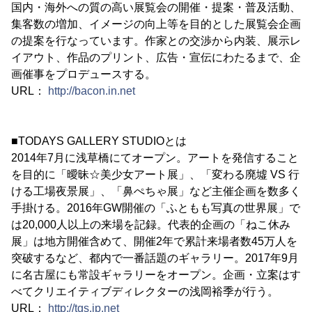
国内・海外への質の高い展覧会の開催・提案・普及活動、
集客数の増加、イメージの向上等を目的とした展覧会企画
の提案を行なっています。作家との交渉から内装、展示レ
イアウト、作品のプリント、広告・宣伝にわたるまで、企
画催事をプロデュースする。
URL：
http://bacon.in.net
■TODAYS GALLERY STUDIOとは
2014年7月に浅草橋にてオープン。アートを発信すること
を目的に「曖昧☆美少女アート展」、「変わる廃墟 VS 行
ける工場夜景展」、「鼻ぺちゃ展」など主催企画を数多く
手掛ける。2016年GW開催の「ふともも写真の世界展」で
は20,000人以上の来場を記録。代表的企画の「ねこ休み
展」は地方開催含めて、開催2年で累計来場者数45万人を
突破するなど、都内で一番話題のギャラリー。2017年9月
に名古屋にも常設ギャラリーをオープン。企画・立案はす
べてクリエイティブディレクターの浅岡裕季が行う。
URL：
http://tgs.jp.net