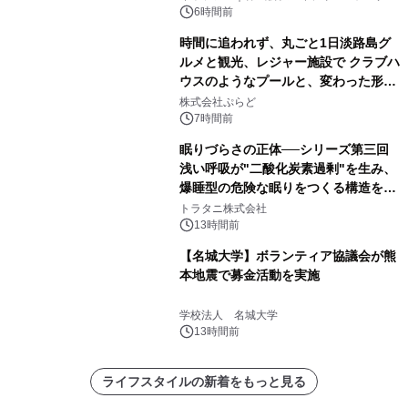
デザインズ
6時間前
時間に追われず、丸ごと1日淡路島グ
ルメと観光、レジャー施設で クラブハ
ウスのようなプールと、変わった形の
サウナも 「THE BOXY AWAJI」のお
株式会社ぷらど
得な素泊まり連泊プランで
7時間前
眠りづらさの正体──シリーズ第三回
浅い呼吸が"二酸化炭素過剰"を生み、
爆睡型の危険な眠りをつくる構造を解
説
トラタニ株式会社
13時間前
【名城大学】ボランティア協議会が熊
本地震で募金活動を実施
学校法人 名城大学
13時間前
ライフスタイルの新着をもっと見る