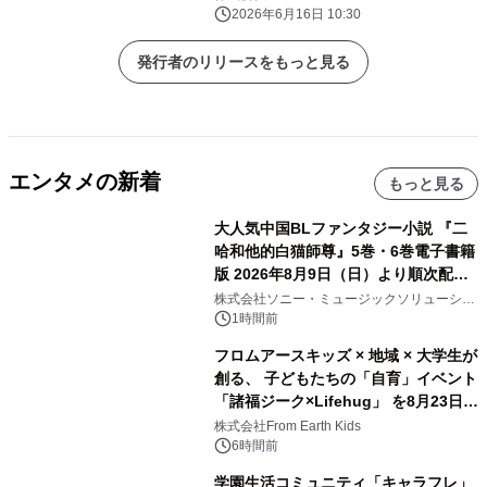
ラボブースも登場
2026年6月16日 10:30
発行者のリリースをもっと見る
エンタメの新着
もっと見る
大人気中国BLファンタジー小説 『二
哈和他的白猫師尊』5巻・6巻電子書籍
版 2026年8月9日（日）より順次配信
開始
株式会社ソニー・ミュージックソリューショ
ンズ
1時間前
フロムアースキッズ × 地域 × 大学生が
創る、 子どもたちの「自育」イベント
「諸福ジーク×Lifehug」 を8月23日
(日)開催
株式会社From Earth Kids
6時間前
学園生活コミュニティ「キャラフレ」