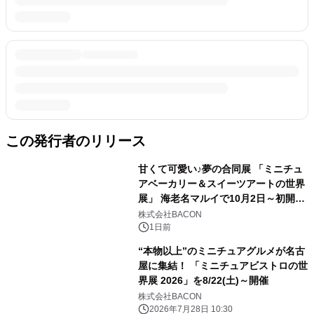
この発行者のリリース
甘くて可愛い♪夢の合同展 「ミニチュ
アベーカリー＆スイーツアートの世界
展」 海老名マルイで10月2日～初開
催！
株式会社BACON
1日前
“本物以上”のミニチュアグルメが名古
屋に集結！ 「ミニチュアビストロの世
界展 2026」を8/22(土)～開催
株式会社BACON
2026年7月28日 10:30