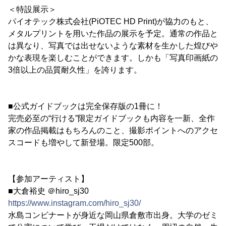
＜特設展示＞
パイオテック株式会社(PiOTEC HD Print)が協力のもと、
メタルプリントを用いた作品の展示を予定。通常の作品と
は異なり、写真では出せないような素材を生かした煌びや
かな表現を楽しむことができます。しかも「写真印画紙の
3倍以上の品質耐久性」を誇ります。
■公式ガイドブックは完全保存版の1冊に！
完売必至の“行ける”限定ガイドブックも内容を一新、全作
家の作品掲載はもちろんのこと、撮影ポイントへのアクセ
スコードも増やして新登場。限定500部。
【参加アーティスト】
■大倉裕史 ＠hiro_sj30
https://www.instagram.com/hiro_sj30/
水島コンビナートが身近な岡山県倉敷市出身。大学のゼミ