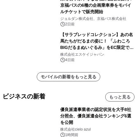
京福バスの6種の企画乗車券をモバイ
ルチケットで販売開始
ジョルダン株式会社、京福バス株式会社
2日前
【サラブレッドコレクション】あの名
馬たちがだるまの姿に！ 「ふわころ
BIGだるまぬいぐるみ」をEC限定で受
注販売開始
株式会社エスケイジャパン
4日前
モバイルの新着をもっと見る
ビジネスの新着
もっと見る
優良派遣事業者の認定状況を大手8社
分照合、優良派遣会社ランキング6選
を公開
株式会社cielo azul
1時間前