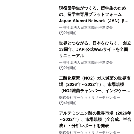
現役留学生がつくる、留学生のため
の、留学生専用プラットフォーム
Japan Alumni Network（JAN）β版
をリリース
一般社団法人日本国際化推進協会
2時間前
世界とつながる、日本をひらく。 創立
13周年、JAPI公式Webサイトを全面
リニューアル
一般社団法人日本国際化推進協会
2時間前
二酸化窒素（NO2）ガス滅菌の世界市
場（2026年～2032年）、市場規模
（NO2滅菌チャンバー、インジケータ
ーおよびモニタリングシステム、その
株式会社マーケットリサーチセンター
他）・分析レポートを発表
4時間前
アルテミシニン酸の世界市場（2026年
～2032年）、市場規模（全合成、半合
成）・分析レポートを発表
株式会社マーケットリサーチセンター