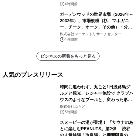
4時間前
ガーデンウッドの世界市場（2026年～
2032年）、市場規模（杉、マホガニ
ー、チーク、オーク、その他）・分析
レポートを発表
株式会社マーケットリサーチセンター
4時間前
ビジネスの新着をもっと見る
人気のプレスリリース
時間に追われず、丸ごと1日淡路島グ
ルメと観光、レジャー施設で クラブハ
ウスのようなプールと、変わった形の
1
サウナも 「THE BOXY AWAJI」のお
株式会社ぷらど
得な素泊まり連泊プランで
5時間前
スヌーピーの湯が登場！ 「サウナのあ
とに楽しむPEANUTS」第2弾 渋谷
の人気銭湯「改良湯」と期間限定のコ