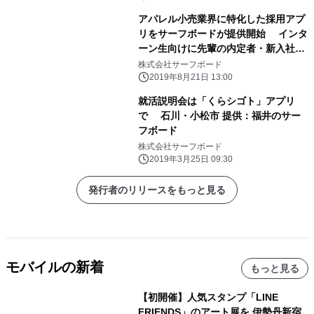
アパレル小売業界に特化した採用アプ
リをサーフボードが提供開始 インタ
ーン生向けに先輩の内定者・新入社員
が就活体験を伝える
株式会社サーフボード
2019年8月21日 13:00
就活説明会は「くらシゴト」アプリ
で 石川・小松市 提供：福井のサー
フボード
株式会社サーフボード
2019年3月25日 09:30
発行者のリリースをもっと見る
モバイルの新着
もっと見る
【初開催】人気スタンプ「LINE
FRIENDS」のアート展を 伊勢丹新宿