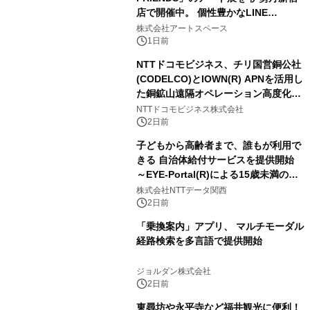
店で開催中。 個性豊かなLINE
FRIENDSの仲間たちが インテリアア
株式会社アートスペース
ートとして新たな魅力を発信。
1日前
NTTドコモビジネス、チリ国営銅公社
(CODELCO)とIOWN(R) APNを活用し
た銅鉱山遠隔オペレーション高度化に
向けた調査・実証を開始
NTTドコモビジネス株式会社
2日前
子どもから高齢者まで、誰もが利用で
きる 自治体給付サービスを提供開始
～EYE-Portal(R)による15歳未満の本
人認証と デジタルデバイド対策で実現
株式会社NTTデータ関西
～
2日前
「乗換案内」アプリ、 マルチモーダル
経路検索を多言語で提供開始
ジョルダン株式会社
2日前
東尋坊や永平寺など福井観光に便利！