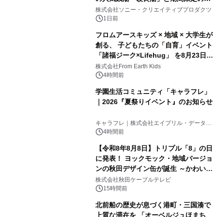
2
ラボレーション サウナイキタイコラ
株式会社ソニー・クリエイティブプロダクツ
ボグッズも発売決定！
1日前
フロムアースキッズ × 地域 × 大学生が
創る、 子どもたちの「自育」イベント
「諸福ジーク×Lifehug」 を8月23日
3
(日)開催
株式会社From Earth Kids
4時間前
学園生活コミュニティ「キャラフレ」
｜2026『夏祭りイベント』のお知らせ
4
キャラフレ｜株式会社エイプリル・データ・
デザインズ
4時間前
【令和8年8月8日】トリプル「8」の日
に発表！ ヨックモック・地域バージョ
ンの秋田デザイン缶が誕生 ～かわいい
5
秋田犬の子犬と秋田の四季と名所を巡
株式会社秋田ケーブルテレビ
るパッケージ～ 9月1日(火)秋田県内で
15時間前
販売開始
北前船の歴史が息づく港町・三国湊で
上質な滞在を 「オーベルジュほまち