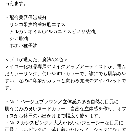
与えます。
・配合美容保湿成分
リンゴ果実培養細胞エキス
アルガンオイル(アルガニアスピノサ核油)
シア脂油
ホホバ種子油
＜プロが選んだ、魔法の4色＞
メイコー化粧品専属のメイクアップアーティストが、選ん
だカラーリング。使いやすいカラーで、誰にでも馴染みや
すい。なのに印象がガラッと変わる魔法のアイパレットで
す。
・No.1 ベージュブラウン／立体感のある自然な目元に
肌なじみの良いヌードカラー。自然な立体感を作り、オフ
ィスから休日のお出かけまで幅広く使えます。
・No.2 カシスピンク／大人かわいいジューシーな目元に
可愛らしいピンクに、落ち着いたレッド。シックになりす