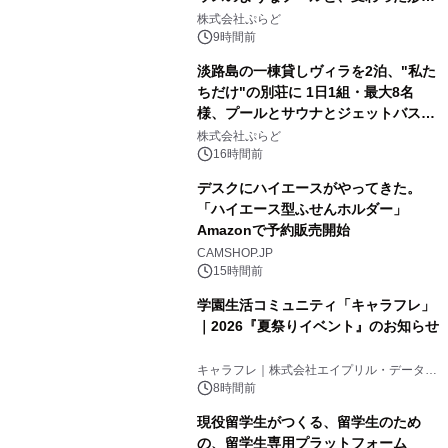
2
サウナも 「THE BOXY AWAJI」のお
株式会社ぷらど
得な素泊まり連泊プランで
9時間前
淡路島の一棟貸しヴィラを2泊、"私た
ちだけ"の別荘に 1日1組・最大8名
様、プールとサウナとジェットバス付
3
きで Villa Mon Temps AWAJIの連泊
株式会社ぷらど
素泊りプラン
16時間前
デスクにハイエースがやってきた。
「ハイエース型ふせんホルダー」
Amazonで予約販売開始
4
CAMSHOP.JP
15時間前
学園生活コミュニティ「キャラフレ」
｜2026『夏祭りイベント』のお知らせ
5
キャラフレ｜株式会社エイプリル・データ・
デザインズ
8時間前
現役留学生がつくる、留学生のため
の、留学生専用プラットフォーム