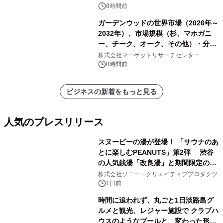
8時間前
ガーデンウッドの世界市場（2026年～
2032年）、市場規模（杉、マホガニ
ー、チーク、オーク、その他）・分析
レポートを発表
株式会社マーケットリサーチセンター
8時間前
ビジネスの新着をもっと見る
人気のプレスリリース
スヌーピーの湯が登場！ 「サウナのあ
とに楽しむPEANUTS」第2弾 渋谷
の人気銭湯「改良湯」と期間限定のコ
1
ラボレーション サウナイキタイコラ
株式会社ソニー・クリエイティブプロダクツ
ボグッズも発売決定！
1日前
時間に追われず、丸ごと1日淡路島グ
ルメと観光、レジャー施設で クラブハ
ウスのようなプールと、変わった形の