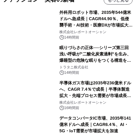
もっと見る
外科用ロボット市場、2035年544億米
ドルへ急成長｜CAGR44.90％、低侵
襲手術・AI技術・医療DXが市場拡大を
牽引
株式会社レポートオーシャン
14時間前
眠りづらさの正体──シリーズ第三回
浅い呼吸が"二酸化炭素過剰"を生み、
爆睡型の危険な眠りをつくる構造を解
説
トラタニ株式会社
14時間前
半導体ガス市場は2035年236億米ドル
へ、CAGR 7.4％で成長｜半導体製造
拡大・先端プロセス需要が市場成長を
加速
株式会社レポートオーシャン
16時間前
データコンバータIC市場、2035年141
億米ドルへ成長｜CAGR6.4％、AI・
5G・IoT需要が市場拡大を加速