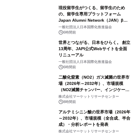
現役留学生がつくる、留学生のため
の、留学生専用プラットフォーム
Japan Alumni Network（JAN）β版
をリリース
一般社団法人日本国際化推進協会
6時間前
世界とつながる、日本をひらく。 創立
13周年、JAPI公式Webサイトを全面
リニューアル
一般社団法人日本国際化推進協会
6時間前
二酸化窒素（NO2）ガス滅菌の世界市
場（2026年～2032年）、市場規模
（NO2滅菌チャンバー、インジケータ
ーおよびモニタリングシステム、その
株式会社マーケットリサーチセンター
他）・分析レポートを発表
8時間前
アルテミシニン酸の世界市場（2026年
～2032年）、市場規模（全合成、半合
成）・分析レポートを発表
株式会社マーケットリサーチセンター