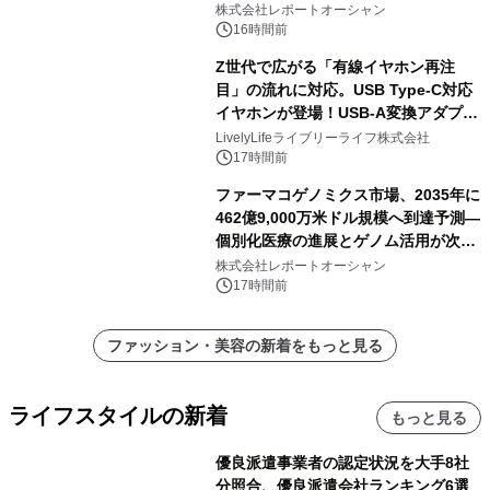
株式会社レポートオーシャン
16時間前
Z世代で広がる「有線イヤホン再注
目」の流れに対応。USB Type-C対応
イヤホンが登場！USB-A変換アダプタ
ー付きでスマホからパソコンまで幅広
LivelyLifeライブリーライフ株式会社
く活用可能
17時間前
ファーマコゲノミクス市場、2035年に
462億9,000万米ドル規模へ到達予測―
個別化医療の進展とゲノム活用が次世
代ヘルスケア投資を加速
株式会社レポートオーシャン
17時間前
ファッション・美容の新着をもっと見る
ライフスタイルの新着
もっと見る
優良派遣事業者の認定状況を大手8社
分照合、優良派遣会社ランキング6選