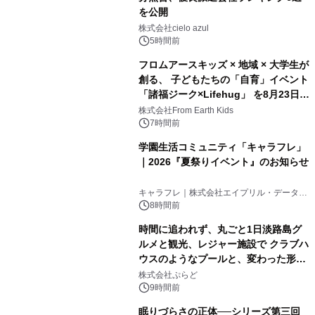
を公開
株式会社cielo azul
5時間前
フロムアースキッズ × 地域 × 大学生が
創る、 子どもたちの「自育」イベント
「諸福ジーク×Lifehug」 を8月23日
(日)開催
株式会社From Earth Kids
7時間前
学園生活コミュニティ「キャラフレ」
｜2026『夏祭りイベント』のお知らせ
キャラフレ｜株式会社エイプリル・データ・
デザインズ
8時間前
時間に追われず、丸ごと1日淡路島グ
ルメと観光、レジャー施設で クラブハ
ウスのようなプールと、変わった形の
サウナも 「THE BOXY AWAJI」のお
株式会社ぷらど
得な素泊まり連泊プランで
9時間前
眠りづらさの正体──シリーズ第三回