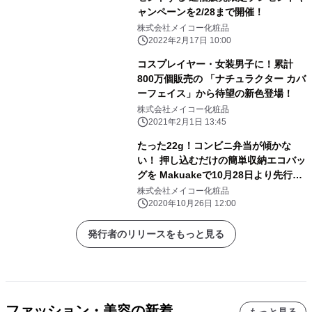
ャンペーンを2/28まで開催！
株式会社メイコー化粧品
2022年2月17日 10:00
コスプレイヤー・女装男子に！累計
800万個販売の 「ナチュラクター カバ
ーフェイス」から待望の新色登場！
株式会社メイコー化粧品
2021年2月1日 13:45
たった22g！コンビニ弁当が傾かな
い！ 押し込むだけの簡単収納エコバッ
グを Makuakeで10月28日より先行販
売開始
株式会社メイコー化粧品
2020年10月26日 12:00
発行者のリリースをもっと見る
ファッション・美容の新着