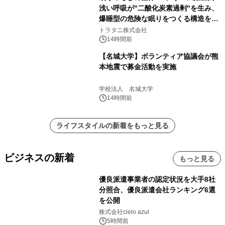
浅い呼吸が"二酸化炭素過剰"を生み、
爆睡型の危険な眠りをつくる構造を解
説
トラタニ株式会社
14時間前
【名城大学】ボランティア協議会が熊
本地震で募金活動を実施
学校法人 名城大学
14時間前
ライフスタイルの新着をもっと見る
ビジネスの新着
もっと見る
優良派遣事業者の認定状況を大手8社
分照合、優良派遣会社ランキング6選
を公開
株式会社cielo azul
5時間前