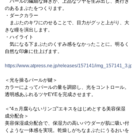
パールの繊細な輝きが、上品なツヤを生み出し、奥行き
のあるまぶたをつくります。
・ダークカラー
まぶたのキワにのせることで、目力がグッと上がり、大
きな瞳を演出します。
・ハイライト
気になる下まぶたのくすみ感をなかったことに。明るく
自然な印象に仕上げます。
https://www.atpress.ne.jp/releases/157141/img_157141_3.jp
＜光を操るパールが鍵＞
カラーによってパールの量を調節し、光をコントロール。
透明感あふれるツヤEYEを完成させます。
＜“4ヵ月腐らないリンゴ”エキスをはじめとする美容保湿
成分配合＞
美容保湿成分配合で、保湿力の高いパウダーが肌に吸い付
くような一体感を実現。乾燥しがちなまぶたにうるおいを