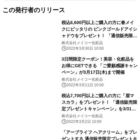
この発行者のリリース
税込6,600円以上ご購入の方に春メイ
クにピッタリの ピンクゴールドアイシ
ャドウをプレゼント！ 「通信販売限定
プレゼントキャンペーン」を4/30まで
株式会社メイコー化粧品
開催
2022年3月30日 10:00
3日間限定クーポン！美容・化粧品を
お得にGETできる 「ご愛顧感謝キャン
ペーン」が3月17日(木)まで開催
株式会社メイコー化粧品
2022年3月11日 10:00
税込7,700円以上ご購入の方に「眉マ
スカラ」をプレゼント！ 「通信販売限
定プレゼントキャンペーン」を3/31ま
で開催
株式会社メイコー化粧品
2022年3月2日 10:00
「アーブライフ ヘアクリーム」をプレ
ゼントする 通信販売限定プレゼントキ