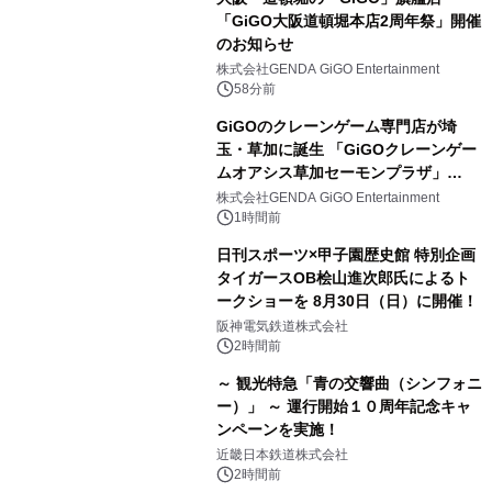
「GiGO大阪道頓堀本店2周年祭」開催
のお知らせ
株式会社GENDA GiGO Entertainment
58分前
GiGOのクレーンゲーム専門店が埼
玉・草加に誕生 「GiGOクレーンゲー
ムオアシス草加セーモンプラザ」
2026年8月7日(金)10時グランドオープ
株式会社GENDA GiGO Entertainment
ン
1時間前
日刊スポーツ×甲子園歴史館 特別企画
タイガースOB桧山進次郎氏によるト
ークショーを 8月30日（日）に開催！
阪神電気鉄道株式会社
2時間前
～ 観光特急「青の交響曲（シンフォニ
ー）」 ～ 運行開始１０周年記念キャ
ンペーンを実施！
近畿日本鉄道株式会社
2時間前