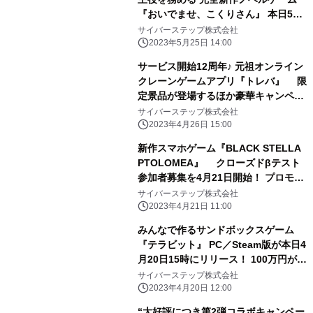
『おいでませ、こくりさん』 本日5月
25日(木)より販売開始！
サイバーステップ株式会社
2023年5月25日 14:00
サービス開始12周年♪ 元祖オンライン
クレーンゲームアプリ『トレバ』 限
定景品が登場するほか豪華キャンペー
ンを続々と開催！
サイバーステップ株式会社
2023年4月26日 15:00
新作スマホゲーム『BLACK STELLA
PTOLOMEA』 クローズドβテスト
参加者募集を4月21日開始！ プロモー
ションビデオ第1弾とキャッチコピー
サイバーステップ株式会社
も公開
2023年4月21日 11:00
みんなで作るサンドボックスゲーム
『テラビット』 PC／Steam版が本日4
月20日15時にリリース！ 100万円が参
加者全員に山分けされる豪華キャンペ
サイバーステップ株式会社
ーンを開催！
2023年4月20日 12:00
“大好評につき第2弾コラボキャンペー