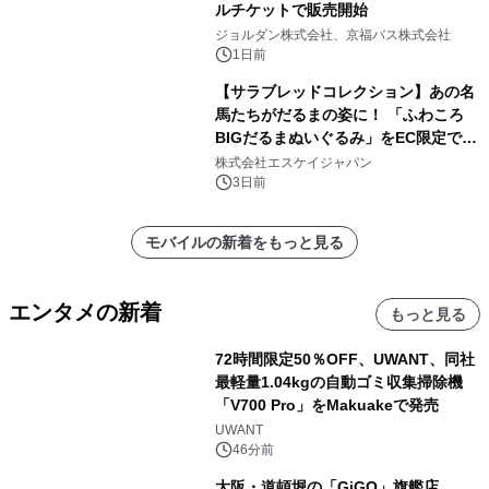
ルチケットで販売開始
ジョルダン株式会社、京福バス株式会社
1日前
【サラブレッドコレクション】あの名
馬たちがだるまの姿に！ 「ふわころ
BIGだるまぬいぐるみ」をEC限定で受
注販売開始
株式会社エスケイジャパン
3日前
モバイルの新着をもっと見る
エンタメの新着
もっと見る
72時間限定50％OFF、UWANT、同社
最軽量1.04kgの自動ゴミ収集掃除機
「V700 Pro」をMakuakeで発売
UWANT
46分前
大阪・道頓堀の「GiGO」旗艦店