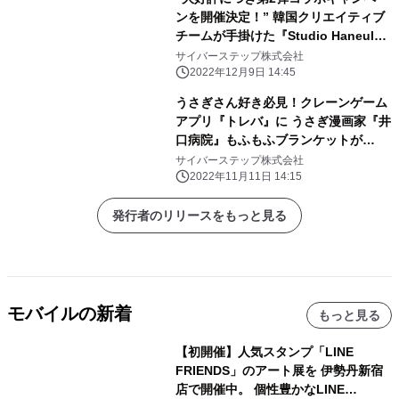
ンを開催決定！” 韓国クリエイティブ
チームが手掛けた『Studio Haneul』
の キャラクター達が仲良く抱き合うカ
サイバーステップ株式会社
トラリーがトレバ限定で登場！
2022年12月9日 14:45
うさぎさん好き必見！クレーンゲーム
アプリ『トレバ』に うさぎ漫画家『井
口病院』もふもふブランケットが
11/11より登場
サイバーステップ株式会社
2022年11月11日 14:15
発行者のリリースをもっと見る
モバイルの新着
もっと見る
【初開催】人気スタンプ「LINE
FRIENDS」のアート展を 伊勢丹新宿
店で開催中。 個性豊かなLINE