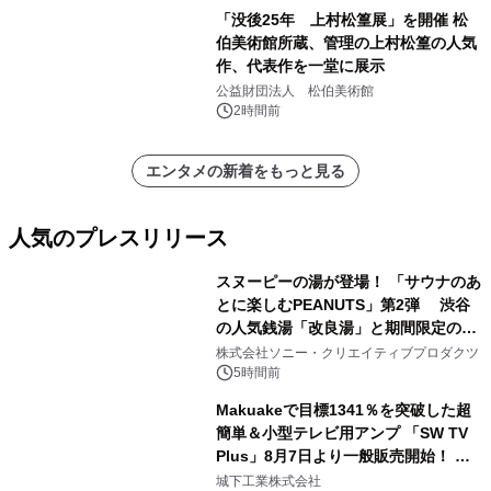
「没後25年 上村松篁展」を開催 松
伯美術館所蔵、管理の上村松篁の人気
作、代表作を一堂に展示
公益財団法人 松伯美術館
2時間前
エンタメの新着をもっと見る
人気のプレスリリース
スヌーピーの湯が登場！ 「サウナのあ
とに楽しむPEANUTS」第2弾 渋谷
の人気銭湯「改良湯」と期間限定のコ
1
ラボレーション サウナイキタイコラ
株式会社ソニー・クリエイティブプロダクツ
ボグッズも発売決定！
5時間前
Makuakeで目標1341％を突破した超
簡単＆小型テレビ用アンプ 「SW TV
Plus」8月7日より一般販売開始！ ケ
2
ーブル1本つなぐだけ、テレビの音が
城下工業株式会社