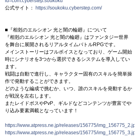
id=com.cyberstep.soukoku
公式サイト：
https://soukoku.cyberstep.com/
■『相剋のエルシオン 光と闇の輪廻』について
『相剋のエルシオン 光と闇の輪廻』はファンタジー世界
を舞台に展開されるリアルタイムバトルRPGです。
メインストーリーはフルボイスとなっており、ゲーム開始
時にシナリオを3つから選択できるシステムを導入してい
ます。
戦闘は自動で進行し、キャラクター固有のスキルを簡単操
作で発動することができます。
どのような編成で挑むか、いつ、誰のスキルを発動するか
が戦況を左右します。
またレイドボスやPvP、ギルドなどコンテンツが豊富でや
り込み要素満載となっています！
https://www.atpress.ne.jp/releases/156775/img_156775_2.jp
https://www.atpress.ne.jp/releases/156775/img_156775_3.jp