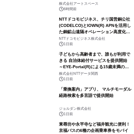
FRIENDSの仲間たちが インテリアア
株式会社アートスペース
ートとして新たな魅力を発信。
6時間前
NTTドコモビジネス、チリ国営銅公社
(CODELCO)とIOWN(R) APNを活用し
た銅鉱山遠隔オペレーション高度化に
向けた調査・実証を開始
NTTドコモビジネス株式会社
1日前
子どもから高齢者まで、誰もが利用で
きる 自治体給付サービスを提供開始
～EYE-Portal(R)による15歳未満の本
人認証と デジタルデバイド対策で実現
株式会社NTTデータ関西
～
1日前
「乗換案内」アプリ、 マルチモーダル
経路検索を多言語で提供開始
ジョルダン株式会社
1日前
東尋坊や永平寺など福井観光に便利！
京福バスの6種の企画乗車券をモバイ