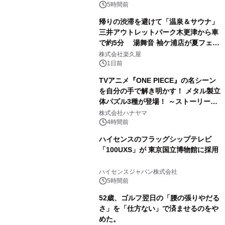
ぐっと豊かに
5時間前
帰りの渋滞を避けて「温泉＆サウナ」
三井アウトレットパーク木更津から車
で約5分 湯舞音 袖ケ浦店が夏フェア
3
メニューを提供
株式会社楽久屋
1日前
TVアニメ『ONE PIECE』の名シーン
を自分の手で解き明かす！ メタル製立
体パズル3種が登場！ ～ストーリーと
4
ギミックが融合した 大人の体験型パズ
株式会社ハナヤマ
ルが8月7日(金)12時より先行予約受付
4時間前
開始～
ハイセンスのフラッグシップテレビ
「100UXS」が 東京国立博物館に採用
5
ハイセンスジャパン株式会社
5時間前
52歳、ゴルフ翌日の「腰の張りやだる
さ」を「仕方ない」で済ませるのをや
めた。