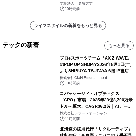
学校法人 名城大学
10時間前
ライフスタイルの新着をもっと見る
テックの新着
もっと見る
プロeスポーツチーム『AXIZ WAVE』
のPOP UP SHOPが2026年8月1日(土)
よりSHIBUYA TSUTAYA 6階 IP書店で
開催決定！！
株式会社ClaN Entertainment
10時間前
コパッケージド・オプティクス
（CPO）市場、2035年28億8,700万米
ドルへ拡大、CAGR36.2％｜AIデータ
センター・高速光通信需要が成長を加
株式会社レポートオーシャン
速
11時間前
北海道の採用代行「リクルーティブ」
体制強化！富良野・ニセコの人手不足