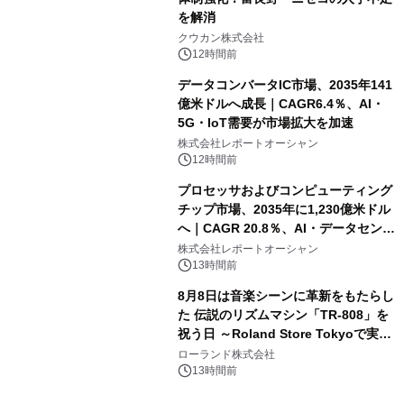
を解消
クウカン株式会社
12時間前
データコンバータIC市場、2035年141
億米ドルへ成長｜CAGR6.4％、AI・
5G・IoT需要が市場拡大を加速
株式会社レポートオーシャン
12時間前
プロセッサおよびコンピューティング
チップ市場、2035年に1,230億米ドル
へ｜CAGR 20.8％、AI・データセンタ
ー需要が成長を牽引
株式会社レポートオーシャン
13時間前
8月8日は音楽シーンに革新をもたらし
た 伝説のリズムマシン「TR-808」を
祝う日 ～Roland Store Tokyoで実機
を展示しての 記念キャンペーンを開
ローランド株式会社
催 英国ラジオ「NTS」の 特別プログ
13時間前
ラムや、「TR-808」を愛する伝説的