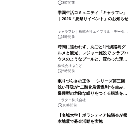
3時間前
学園生活コミュニティ「キャラフレ」
｜2026『夏祭りイベント』のお知らせ
キャラフレ｜株式会社エイプリル・データ・
デザインズ
4時間前
時間に追われず、丸ごと1日淡路島グ
ルメと観光、レジャー施設で クラブハ
ウスのようなプールと、変わった形の
サウナも 「THE BOXY AWAJI」のお
株式会社ぷらど
得な素泊まり連泊プランで
5時間前
眠りづらさの正体──シリーズ第三回
浅い呼吸が"二酸化炭素過剰"を生み、
爆睡型の危険な眠りをつくる構造を解
説
トラタニ株式会社
10時間前
【名城大学】ボランティア協議会が熊
本地震で募金活動を実施