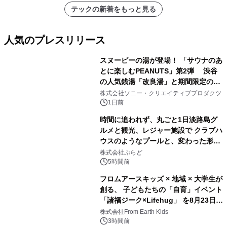
アーティストを フィーチャーしたアニ
テックの新着をもっと見る
メーションを公開～
人気のプレスリリース
スヌーピーの湯が登場！ 「サウナのあ
とに楽しむPEANUTS」第2弾 渋谷
の人気銭湯「改良湯」と期間限定のコ
1
ラボレーション サウナイキタイコラ
株式会社ソニー・クリエイティブプロダクツ
ボグッズも発売決定！
1日前
時間に追われず、丸ごと1日淡路島グ
ルメと観光、レジャー施設で クラブハ
ウスのようなプールと、変わった形の
2
サウナも 「THE BOXY AWAJI」のお
株式会社ぷらど
得な素泊まり連泊プランで
5時間前
フロムアースキッズ × 地域 × 大学生が
創る、 子どもたちの「自育」イベント
「諸福ジーク×Lifehug」 を8月23日
3
(日)開催
株式会社From Earth Kids
3時間前