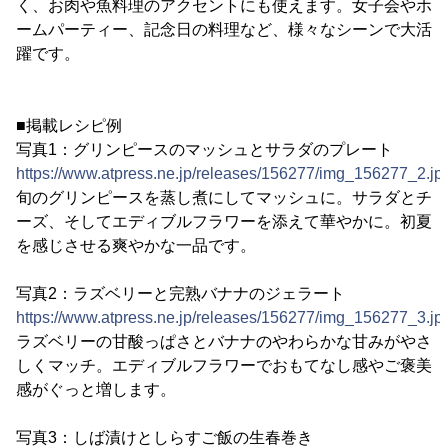
く、お肉や魚料理のアクセントにも使えます。女子会やホ
ームパーティー、記念日の料理など、様々なシーンで大活
躍です。
■掲載レシピ例
写真1：グリンピースのマッシュとサラダのプレート
https://www.atpress.ne.jp/releases/156277/img_156277_2.jp
旬のグリンピースを蒸し煮にしてマッシュに。サラダとチ
ーズ、そしてエディブルフラワーを添えて華やかに。初夏
を感じさせる爽やかな一品です。
写真2：ラズベリーと完熟バナナのジェラート
https://www.atpress.ne.jp/releases/156277/img_156277_3.jp
ラズベリーの甘酸っぱさとバナナのやわらかな甘みがやさ
しくマッチ。エディブルフラワーでおもてなし感やご褒美
感がぐっと増します。
写真3：しば漬けとしらすご飯の生春巻き