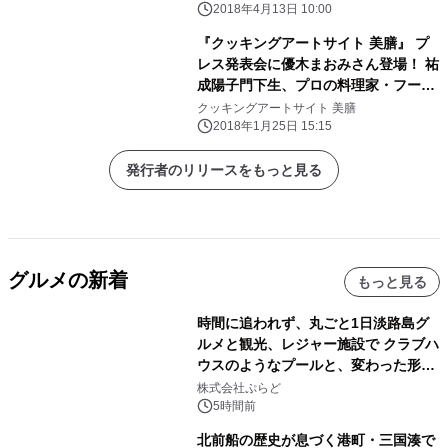
2018年4月13日 10:00
『クッキングアートサイト 美膳』 プ
レス発表会に優木まおみさん登場！ 祐
成陽子門下生、プロの料理家・フード
コーディネーター直伝 プロ仕様のレ
クッキングアートサイト 美膳
シピ、 インスタジェニックな食のコー
2018年1月25日 15:15
ディネートも学べる
発行者のリリースをもっと見る
グルメの新着
もっと見る
時間に追われず、丸ごと1日淡路島グ
ルメと観光、レジャー施設で クラブハ
ウスのようなプールと、変わった形の
サウナも 「THE BOXY AWAJI」のお
株式会社ぷらど
得な素泊まり連泊プランで
5時間前
北前船の歴史が息づく港町・三国湊で