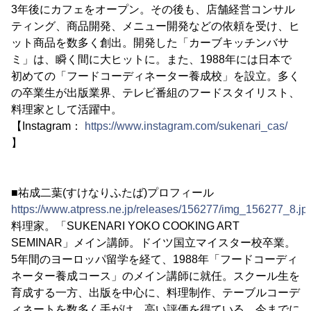
3年後にカフェをオープン。その後も、店舗経営コンサル
ティング、商品開発、メニュー開発などの依頼を受け、ヒ
ット商品を数多く創出。開発した「カーブキッチンバサ
ミ」は、瞬く間に大ヒットに。また、1988年には日本で
初めての「フードコーディネーター養成校」を設立。多く
の卒業生が出版業界、テレビ番組のフードスタイリスト、
料理家として活躍中。
【Instagram：
https://www.instagram.com/sukenari_cas/
】
■祐成二葉(すけなりふたば)プロフィール
https://www.atpress.ne.jp/releases/156277/img_156277_8.jp
料理家。「SUKENARI YOKO COOKING ART
SEMINAR」メイン講師。ドイツ国立マイスター校卒業。
5年間のヨーロッパ留学を経て、1988年「フードコーディ
ネーター養成コース」のメイン講師に就任。スクール生を
育成する一方、出版を中心に、料理制作、テーブルコーデ
ィネートを数多く手がけ、高い評価を得ている。今までに