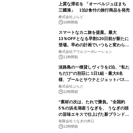
上質な滞在を 「オーベルジュほまち
三國湊」 1泊2食付の旅行商品を発売
株式会社ぷらど
10時間前
スマートなカニ旅を提案。最大
13％OFFとなる早割120日前が新たに
登場。早めの計画でいつもと変わらぬ
大人の冬旅を。ー夕日ヶ浦温泉「佳松
株式会社アウルコーポレーション
苑 別邸ふうか」ー
11時間前
淡路島の一棟貸しヴィラを2泊、"私た
ちだけ"の別荘に 1日1組・最大8名
様、プールとサウナとジェットバス付
きで Villa Mon Temps AWAJIの連泊
株式会社ぷらど
素泊りプラン
12時間前
“素材の次は、たれで勝負。”全国約
5％の浜名湖産うなぎを、 うなぎの頭
の旨味エキスで仕上げた新ブランド
「井口の誉」誕生
有限会社うなぎの井口
12時間前