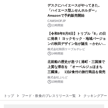
デスクにハイエースがやってきた。
「ハイエース型ふせんホルダー」
Amazonで予約販売開始
4
CAMSHOP.JP
11時間前
【令和8年8月8日】トリプル「8」の日
に発表！ ヨックモック・地域バージョ
ンの秋田デザイン缶が誕生 ～かわいい
5
秋田犬の子犬と秋田の四季と名所を巡
株式会社秋田ケーブルテレビ
るパッケージ～ 9月1日(火)秋田県内で
14時間前
販売開始
北前船の歴史が息づく港町・三国湊で
上質な滞在を 「オーベルジュほまち
三國湊」 1泊2食付の旅行商品を発売
6
株式会社ぷらど
10時間前
トップ
フード・飲食のプレスリリース一覧
クッキングアー