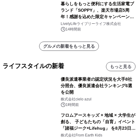
暮らしをもっと便利にする生活家電ブ
ランド「SOPPY」、楽天市場店5周
年！感謝を込めた限定キャンペーンを
8月10日より開催
LivelyLifeライブリーライフ株式会社
14時間前
グルメの新着をもっと見る
ライフスタイルの新着
もっと見る
優良派遣事業者の認定状況を大手8社
分照合、優良派遣会社ランキング6選
を公開
株式会社cielo azul
1時間前
フロムアースキッズ × 地域 × 大学生が
創る、 子どもたちの「自育」イベント
「諸福ジーク×Lifehug」 を8月23日
(日)開催
株式会社From Earth Kids