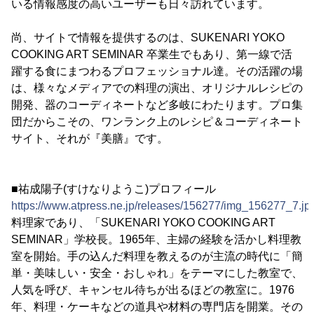
いる情報感度の高いユーザーも日々訪れています。
尚、サイトで情報を提供するのは、SUKENARI YOKO
COOKING ART SEMINAR 卒業生でもあり、第一線で活
躍する食にまつわるプロフェッショナル達。その活躍の場
は、様々なメディアでの料理の演出、オリジナルレシピの
開発、器のコーディネートなど多岐にわたります。プロ集
団だからこその、ワンランク上のレシピ＆コーディネート
サイト、それが『美膳』です。
■祐成陽子(すけなりようこ)プロフィール
https://www.atpress.ne.jp/releases/156277/img_156277_7.jp
料理家であり、「SUKENARI YOKO COOKING ART
SEMINAR」学校長。1965年、主婦の経験を活かし料理教
室を開始。手の込んだ料理を教えるのが主流の時代に「簡
単・美味しい・安全・おしゃれ」をテーマにした教室で、
人気を呼び、キャンセル待ちが出るほどの教室に。1976
年、料理・ケーキなどの道具や材料の専門店を開業。その