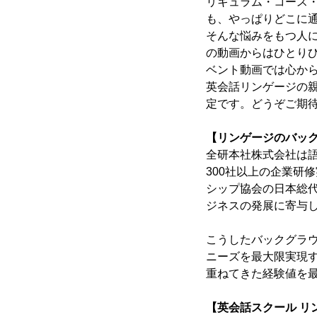
リキュラム・コース
も、やっぱりどこに
そんな悩みをもつ人
の動画からはひとり
ベント動画では心か
英会話リンゲージの
定です。どうぞご期
【リンゲージのバッ
全研本社株式会社は
300社以上の企業研
シップ協会の日本総
ジネスの発展に寄与
こうしたバックグラ
ニーズを最大限実現
重ねてきた経験値を
【英会話スクール リ