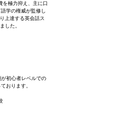
伝費を極力抑え、主に口
言語学の権威が監修し
っかり上達する英会話ス
きました。
割が初心者レベルでの
っております。
校