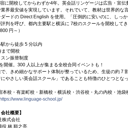
を新宿に開校してからわずか4年。英会話リンゲージは広告・宣
で業界最安値を実現しています。それでいて、教材は世界的な
ードの Direct English を使用。「圧倒的に安いのに、し
評判を呼び、都内主要駅と横浜に 7校のスクールを開校して
800 円～）
駅から徒歩 5 分以内
 時まで開校
ッスン振替制度
トを開催。300 人以上が集まる全校合同イベントも！
で、きめ細かなサポート体制が整っているため、生徒の約 7 
者にやさしい英会話スクール」であることも特徴のひとつとな
新宿本校・有楽町校・新橋校・横浜校・渋谷校・丸の内校・池袋
https://www.linguage-school.jp/
 会社概要】
社株式会社
役 林 順之亮