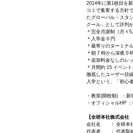
2014年に第1校目
コミで集客する方針
たグローバル・スタンダ
クール」として評判が
＊完全月謝制（月々5,
＊入学金 0 円
＊最寄りのターミナル
＊朝 7 時から深夜 0
＊追加料金なしのレ
＊月間約 15 イベン
徹底したユーザー目線
入学という、「初心
・教室(開校順) ：
・オフィシャルHP ：
【全研本社株式会社
会社名 ： 全研本
代表者 ： 代表取締