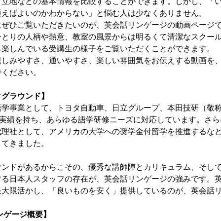
・立地などの基本情報を比較することができます。しかし、「
通えばよいのかわからない」と悩む人は少なくありません。
にぜひご覧いただきたいのが、英会話リンゲージの動画ページ
ひとりの人柄や熱意、教室の風景からは明るくて清潔なスクー
ら楽しんでいる受講生の様子をご覧いただくことができます。
親しみやすさ、通いやすさ、楽しい雰囲気をお伝えする動画を
待ください。
クグラウンド】
語学事業として、トヨタ自動車、日立グループ、本田技研（敬
修実績を持ち、あらゆる語学研修ニーズに対応しています。さ
代理社として、アメリカの大学への奨学金付留学を推進するな
してきました。
ウンドがあるからこその、優秀な講師陣とカリキュラム、そし
する日本人スタッフの存在が、英会話リンゲージの強みです。
最大限活かし、「良いものを安く」提供しているのが、英会話
ンゲージ概要】