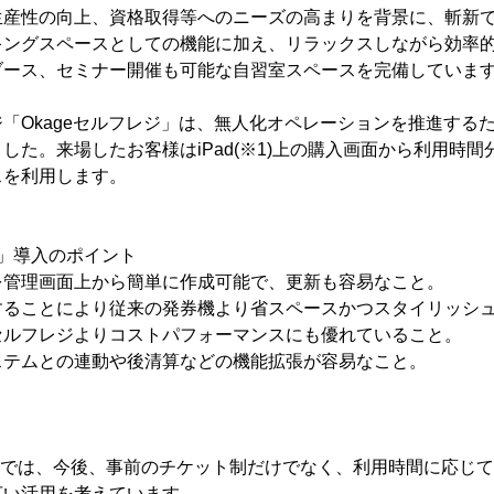
生産性の向上、資格取得等へのニーズの高まりを背景に、斬新
キングスペースとしての機能に加え、リラックスしながら効率
ブース、セミナー開催も可能な自習室スペースを完備していま
「Okageセルフレジ」は、無人化オペレーションを推進する
した。来場したお客様はiPad(※1)上の購入画面から利用時
スを利用します。
ジ」導入のポイント
を管理画面上から簡単に作成可能で、更新も容易なこと。
することにより従来の発券機より省スペースかつスタイリッシ
セルフレジよりコストパフォーマンスにも優れていること。
ステムとの連動や後清算などの機能拡張が容易なこと。
by Centroでは、今後、事前のチケット制だけでなく、利用時間に応
広い活用を考えています。