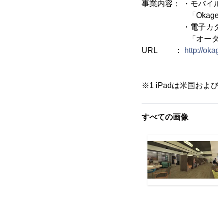
事業内容： ・モバイ
「Okageレジ
・電子カタログ
「オーダーブッ
URL ：
http://ok
※1 iPadは米国お
すべての画像