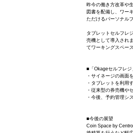
昨今の働き方改革や
図書を配備し、ワー
ただけるパーソナル
タブレットセルフレジ
売機として導入されま
てワーキングスペー
■「Okageセルフレ
・サイネージの画面
・タブレットを利用
・従来型の券売機や
・今後、予約管理シ
■今後の展望
Coin Space 
後精算を行うなど幅