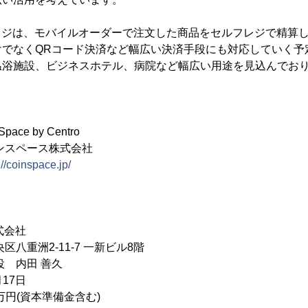
フレジは、モバイルオーダーで注文した商品をセルフレジで精算
けでなくQRコード決済など幅広い決済手段にも対応していく予
温浴施設、ビジネスホテル、病院など幅広い用途を見込んでお
ce by Centro
ンスペース株式会社
://coinspace.jp/
式会社
区八重洲2-11-7 一新ビル8階
 内田 善久
17日
0万円(資本準備金含む)