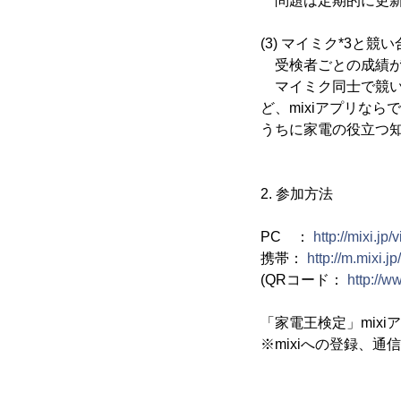
問題は定期的に更新
(3) マイミク*3
受検者ごとの成績がm
マイミク同士で競い
ど、mixiアプリな
うちに家電の役立つ
2. 参加方法
PC ：
http://mixi.jp
携帯：
http://m.mixi.
(QRコード：
http://w
「家電王検定」mix
※mixiへの登録、