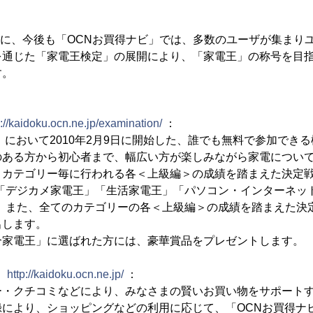
りに、今後も「OCNお買得ナビ」では、多数のユーザが集まり
を通じた「家電王検定」の展開により、「家電王」の称号を目
す。
p://kaidoku.ocn.ne.jp/examination/
：
において2010年2月9日に開始した、誰でも無料で参加でき
ある方から初心者まで、幅広い方が楽しみながら家電について
カテゴリー毎に行われる各＜上級編＞の成績を踏まえた決定戦
「デジカメ家電王」「生活家電王」「パソコン・インターネッ
。また、全てのカテゴリーの各＜上級編＞の成績を踏まえた決定
出します。
家電王」に選ばれた方には、豪華賞品をプレゼントします。
」
http://kaidoku.ocn.ne.jp/
：
・クチコミなどにより、みなさまの賢いお買い物をサポート
により、ショッピングなどの利用に応じて、「OCNお買得ナ