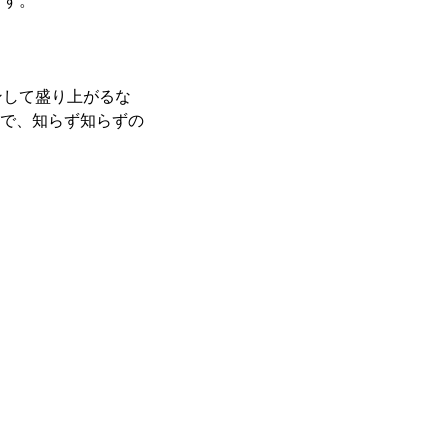
ます。
ンして盛り上がるな
けで、知らず知らずの