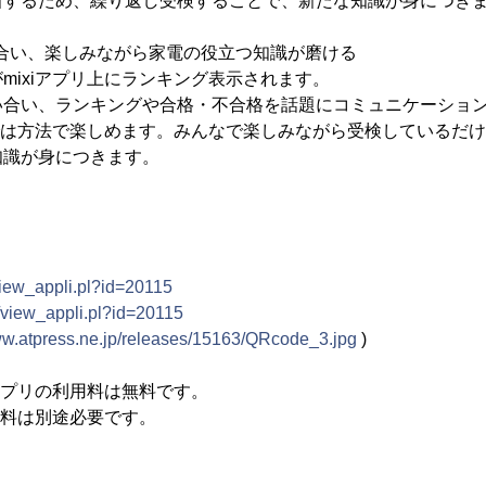
するため、繰り返し受検することで、新たな知識が身につき
と競い合い、楽しみながら家電の役立つ知識が磨ける
ixiアプリ上にランキング表示されます。
合い、ランキングや合格・不合格を話題にコミュニケーショ
らでは方法で楽しめます。みんなで楽しみながら受検しているだ
知識が身につきます。
/view_appli.pl?id=20115
jp/view_appli.pl?id=20115
ww.atpress.ne.jp/releases/15163/QRcode_3.jpg
)
iアプリの利用料は無料です。
通信料は別途必要です。