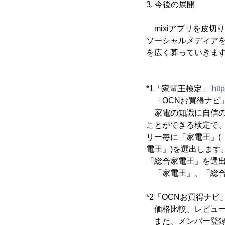
3. 今後の展開
mixiアプリを皮切
ソーシャルメディア
を広く募っていきま
*1「家電王検定」
htt
「OCNお買得ナビ」
家電の知識に自信の
ことができる検定で、
リー毎に「家電王」(
電王」)を選出します
「総合家電王」を選
「家電王」、「総合
*2「OCNお買得ナビ
価格比較、レビュー
また、メンバー登録