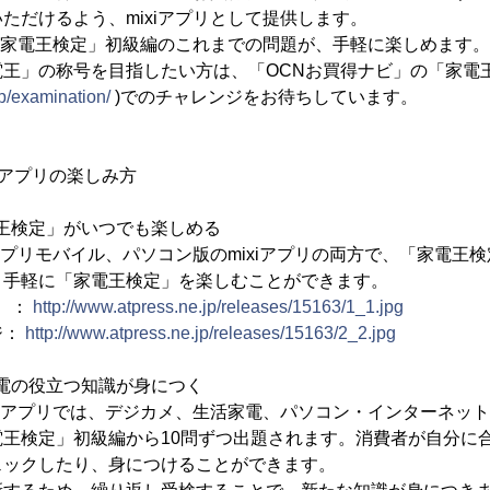
ただけるよう、mixiアプリとして提供します。
「家電王検定」初級編のこれまでの問題が、手軽に楽しめます
王」の称号を目指したい方は、「OCNお買得ナビ」の「家電王
jp/examination/
)でのチャレンジをお待ちしています。
xiアプリの楽しみ方
家電王検定」がいつでも楽しめる
アプリモバイル、パソコン版のmixiアプリの両方で、「家電王
、手軽に「家電王検定」を楽しむことができます。
 ：
http://www.atpress.ne.jp/releases/15163/1_1.jpg
ジ：
http://www.atpress.ne.jp/releases/15163/2_2.jpg
、家電の役立つ知識が身につく
iアプリでは、デジカメ、生活家電、パソコン・インターネット
電王検定」初級編から10問ずつ出題されます。消費者が自分に
ェックしたり、身につけることができます。