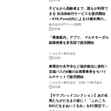
3日前
子どもから高齢者まで、誰もが利用で
きる 自治体給付サービスを提供開始
～EYE-Portal(R)による15歳未満の本
人認証と デジタルデバイド対策で実現
株式会社NTTデータ関西
～
3日前
「乗換案内」アプリ、 マルチモーダル
経路検索を多言語で提供開始
ジョルダン株式会社
3日前
東尋坊や永平寺など福井観光に便利！
京福バスの6種の企画乗車券をモバイ
ルチケットで販売開始
ジョルダン株式会社、京福バス株式会社
3日前
【サラブレッドコレクション】あの名
馬たちがだるまの姿に！ 「ふわころ
BIGだるまぬいぐるみ」をEC限定で受