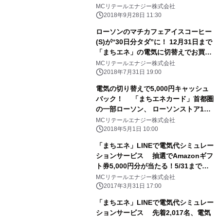
ゼント！
MCリテールエナジー株式会社
2018年9月28日 11:30
ローソンのマチカフェアイスコーヒー
(S)が“30日分タダ”に！ 12月31日まで
「まちエネ」の電気に切替えでお買物
券をプレゼント
MCリテールエナジー株式会社
2018年7月31日 19:00
電気の切り替えで5,000円キャッシュ
バック！ 「まちエネカード」首都圏
の一部ローソン、 ローソンストア100
で販売開始！
MCリテールエナジー株式会社
2018年5月1日 10:00
「まちエネ」LINEで電気代シミュレー
ションサービス 抽選でAmazonギフ
ト券5,000円分が当たる！5/31まで実
施
MCリテールエナジー株式会社
2017年3月31日 17:00
「まちエネ」LINEで電気代シミュレー
ションサービス 先着2,017名、電気