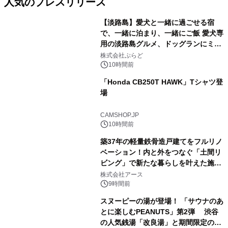
人気のプレスリリース
【淡路島】愛犬と一緒に過ごせる宿
で、一緒に泊まり、一緒にご飯 愛犬専
用の淡路島グルメ、ドッグランにミニ
1
プール グランピングとトレーラーハウ
株式会社ぷらど
スの2施設で
10時間前
「Honda CB250T HAWK」Tシャツ登
場
2
CAMSHOP.JP
10時間前
築37年の軽量鉄骨造戸建てをフルリノ
ベーション！内と外をつなぐ「土間リ
ビング」で新たな暮らしを叶えた施工
3
事例を株式会社アースが公開
株式会社アース
9時間前
スヌーピーの湯が登場！ 「サウナのあ
とに楽しむPEANUTS」第2弾 渋谷
の人気銭湯「改良湯」と期間限定のコ