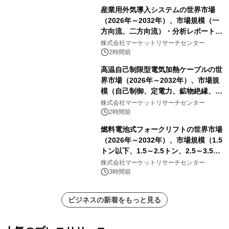
産業用外気導入システムの世界市場
（2026年～2032年）、市場規模（一
方向流、二方向流）・分析レポートを
発表
株式会社マーケットリサーチセンター
2時間前
高温自己制限型電気加熱ケーブルの世
界市場（2026年～2032年）、市場規
模（自己制御、定電力、鉱物絶縁、表
皮効果）・分析レポートを発表
株式会社マーケットリサーチセンター
2時間前
燃料電池式フォークリフトの世界市場
（2026年～2032年）、市場規模（1.5
トン以下、1.5～2.5トン、2.5～3.5ト
ン、3.5～5.0トン、その他）・分析レ
株式会社マーケットリサーチセンター
ポートを発表
3時間前
ビジネスの新着をもっと見る