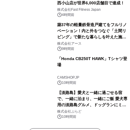
西小山店が世界6,000店舗目で達成！
株式会社Fast Fitness Japan
4時間前
築37年の軽量鉄骨造戸建てをフルリノ
ベーション！内と外をつなぐ「土間リ
ビング」で新たな暮らしを叶えた施工
事例を株式会社アースが公開
株式会社アース
9時間前
「Honda CB250T HAWK」Tシャツ登
場
CAMSHOP.JP
10時間前
【淡路島】愛犬と一緒に過ごせる宿
で、一緒に泊まり、一緒にご飯 愛犬専
用の淡路島グルメ、ドッグランにミニ
プール グランピングとトレーラーハウ
株式会社ぷらど
スの2施設で
10時間前