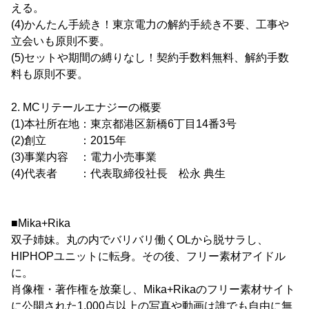
える。
(4)かんたん手続き！東京電力の解約手続き不要、工事や
立会いも原則不要。
(5)セットや期間の縛りなし！契約手数料無料、解約手数
料も原則不要。
2. MCリテールエナジーの概要
(1)本社所在地：東京都港区新橋6丁目14番3号
(2)創立 ：2015年
(3)事業内容 ：電力小売事業
(4)代表者 ：代表取締役社長 松永 典生
■Mika+Rika
双子姉妹。丸の内でバリバリ働くOLから脱サラし、
HIPHOPユニットに転身。その後、フリー素材アイドル
に。
肖像権・著作権を放棄し、Mika+Rikaのフリー素材サイト
に公開された1,000点以上の写真や動画は誰でも自由に無