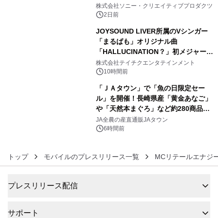
4
ラボレーション サウナイキタイコラ
株式会社ソニー・クリエイティブプロダクツ
ボグッズも発売決定！
2日前
JOYSOUND LIVER所属のVシンガー
「まるぱも」オリジナル曲
「HALLUCINATION？」初メジャー配
5
信リリース決定！
株式会社テイチクエンタテインメント
10時間前
「ＪＡタウン」で「魚の日限定セー
ル」を開催！長崎県産「黄金あなご」
や「天然本まぐろ」など約280商品を
6
販売！～毎月１０日の定例企画～
JA全農の産直通販JAタウン
6時間前
トップ
モバイルのプレスリリース一覧
MCリテールエナジ
プレスリリース配信
サポート