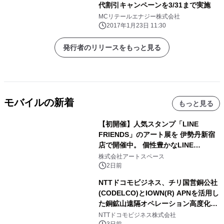
代割引キャンペーンを3/31まで実施
MCリテールエナジー株式会社
2017年1月23日 11:30
発行者のリリースをもっと見る
モバイルの新着
もっと見る
【初開催】人気スタンプ「LINE
FRIENDS」のアート展を 伊勢丹新宿
店で開催中。 個性豊かなLINE
FRIENDSの仲間たちが インテリアア
株式会社アートスペース
ートとして新たな魅力を発信。
2日前
NTTドコモビジネス、チリ国営銅公社
(CODELCO)とIOWN(R) APNを活用し
た銅鉱山遠隔オペレーション高度化に
向けた調査・実証を開始
NTTドコモビジネス株式会社