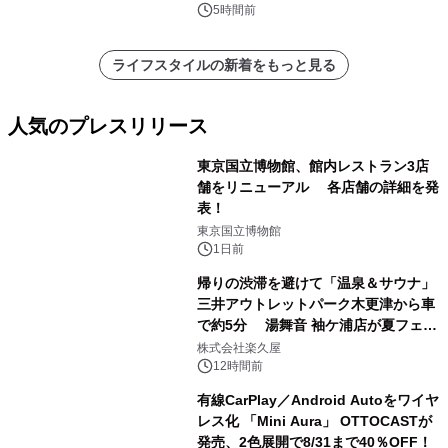
5時間前
ライフスタイルの新着をもっと見る
人気のプレスリリース
東京国立博物館、館内レストラン3店
舗をリニューアル 各店舗の詳細を発
表！
1
東京国立博物館
1日前
帰りの渋滞を避けて「温泉＆サウナ」
三井アウトレットパーク木更津から車
で約5分 湯舞音 袖ケ浦店が夏フェア
2
メニューを提供
株式会社楽久屋
12時間前
有線CarPlay／Android Autoをワイヤ
レス化 「Mini Aura」 OTTOCASTが
発売、2色展開で8/31まで40％OFF！