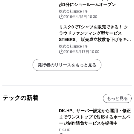
歩1分にショールームオープン
株式会社spice life
2016年4月5日 10:30
リスク0でTシャツを販売できる！ ク
ラウドファンディング型サービス
STEERS、 販売成立枚数を下げるキャ
ンペーンを3月17日スタート
株式会社spice life
2016年3月17日 10:00
発行者のリリースをもっと見る
テックの新着
もっと見る
DK-HP、サーバー設定から運用・修正
までワンストップで対応するホームペ
ージ制作請負サービスを提供中
DK-HP