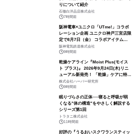
りについて紹介
石徹白洋品店株式会社
7時間前
阪神電車×ユニクロ「UTme!」コラボ
レーション企画 ユニクロ神戸三宮店限
定で8月7日（金） コラボアイテムが
発売決定！
阪神電気鉄道株式会社
9時間前
乾燥ケアライン『Moist Plus(モイス
ト プラス)』 2026年9月24日(木)リニ
ューアル新発売！ 「乾燥」ケアに特化
し、ライン使いで潤いに満ちた肌へ
株式会社ハーバー研究所
9時間前
眠りづらさの正体──寝ると呼吸が弱
くなる"体の構造"をやさしく解説する
シリーズ第1回
トラタニ株式会社
11時間前
好評の『うるおいスクワランスティッ