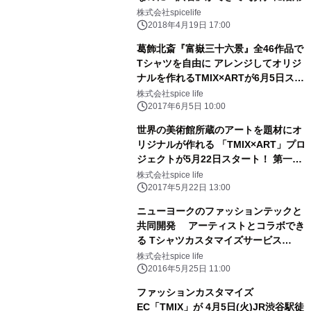
株式会社spicelife
2018年4月19日 17:00
葛飾北斎『富嶽三十六景』全46作品で
Tシャツを自由に アレンジしてオリジ
ナルを作れるTMIX×ARTが6月5日スタ
ート
株式会社spice life
2017年6月5日 10:00
世界の美術館所蔵のアートを題材にオ
リジナルが作れる 「TMIX×ART」プロ
ジェクトが5月22日スタート！ 第一弾
テーマはゴッホ
株式会社spice life
2017年5月22日 13:00
ニューヨークのファッションテックと
共同開発 アーティストとコラボでき
る Tシャツカスタマイズサービス
Disco Curly Friesを 株式会社spice
株式会社spice life
lifeがローンチ
2016年5月25日 11:00
ファッションカスタマイズ
EC「TMIX」が 4月5日(火)JR渋谷駅徒