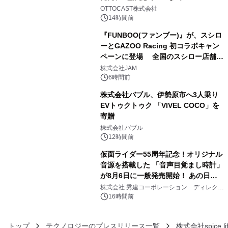
3
OTTOCAST株式会社
14時間前
『FUNBOO(ファンブー)』が、スシロ
ーとGAZOO Racing 初コラボキャン
ペーンに登場 全国のスシロー店舗で
4
GR 4車種の FUNBOO(ミニカー)付き
株式会社JAM
メニューが展開されます
6時間前
株式会社バブル、伊勢原市へ3人乗り
EVトゥクトゥク 「VIVEL COCO」を
寄贈
5
株式会社バブル
12時間前
仮面ライダー55周年記念！オリジナル
音源を搭載した 「音声目覚まし時計」
が8月6日に一般発売開始！ あの日の
6
大興奮が今甦る
株式会社 秀建コーポレーション ディレクト
アートギャラリー
16時間前
トップ
テクノロジーのプレスリリース一覧
株式会社spice li