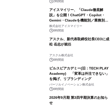
2時間前
アイスマイリー、「Claude徹底解
説」を公開！ChatGPT・Copilot・
Gemini・Claudeを機能別／業務別に
比較―自社に合う生成AIの選び方がわ
株式会社アイスマイリー
かる実践ガイド
8時間前
アスクル、新代表取締役社長CEOに成
松 岳志が就任
アスクル株式会社
8時間前
ビルスピアカデミー(旧：TECH PLAY
Academy) 「変革は外注できない」
を掲げ、リブランディング
パーソルイノベーション株式会社
8時間前
2026年9月期 第3四半期決算のお知ら
せ