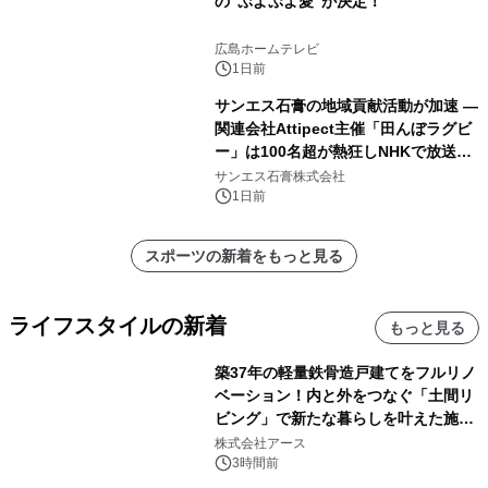
の“ぷよぷよ愛”が決定！
広島ホームテレビ
1日前
サンエス石膏の地域貢献活動が加速 ―
関連会社Attipect主催「田んぼラグビ
ー」は100名超が熱狂しNHKで放送さ
れました。
サンエス石膏株式会社
1日前
スポーツの新着をもっと見る
ライフスタイルの新着
もっと見る
築37年の軽量鉄骨造戸建てをフルリノ
ベーション！内と外をつなぐ「土間リ
ビング」で新たな暮らしを叶えた施工
事例を株式会社アースが公開
株式会社アース
3時間前