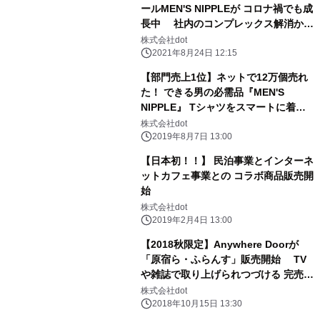
ールMEN'S NIPPLEが コロナ禍でも成
長中 社内のコンプレックス解消から
始まった業界初商品が 【累計販売数
株式会社dot
15万個突破】
2021年8月24日 12:15
【部門売上1位】ネットで12万個売れ
た！ できる男の必需品『MEN'S
NIPPLE』 Tシャツをスマートに着こ
なすメンズ専用 ニップレスシールがこ
株式会社dot
の夏 オフラインで手に取れる
2019年8月7日 13:00
【日本初！！】 民泊事業とインターネ
ットカフェ事業との コラボ商品販売開
始
株式会社dot
2019年2月4日 13:00
【2018秋限定】Anywhere Doorが
「原宿ら・ふらんす」販売開始 TV
や雑誌で取り上げられつづける 完売必
至の「原宿ふるーつ」シリーズから今
株式会社dot
だけの新商品
2018年10月15日 13:30