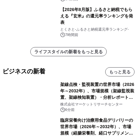
【2026年8月版】ふるさと納税でもら
える『玄米』の還元率ランキングを発
表
とくさと-ふるさと納税還元率ランキング-
7時間前
ライフスタイルの新着をもっと見る
ビジネスの新着
もっと見る
架線点検・監視装置の世界市場（2026
年～2032年）、市場規模（架線監視装
置、架線検知装置）・分析レポートを
発表
株式会社マーケットリサーチセンター
6分前
臨床栄養向け治療用食品デリバリーの
世界市場（2026年～2032年）、市場
規模（経腸栄養剤、経口サプリメン