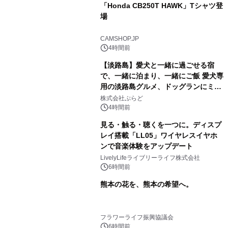
「Honda CB250T HAWK」Tシャツ登
場
CAMSHOP.JP
4時間前
【淡路島】愛犬と一緒に過ごせる宿
で、一緒に泊まり、一緒にご飯 愛犬専
用の淡路島グルメ、ドッグランにミニ
プール グランピングとトレーラーハウ
株式会社ぷらど
スの2施設で
4時間前
見る・触る・聴くを一つに。ディスプ
レイ搭載「LL05」ワイヤレスイヤホ
ンで音楽体験をアップデート
LivelyLifeライブリーライフ株式会社
6時間前
熊本の花を、熊本の希望へ。
フラワーライフ振興協議会
6時間前