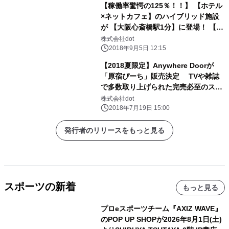
【稼働率驚愕の125％！！】 【ホテル
×ネットカフェ】のハイブリッド施設
が 【大阪心斎橋駅1分】に登場！ 【最
安コースは1時間83円(税込)】【全室
株式会社dot
鍵付き完全個室】の 【キャビNET】
2018年9月5日 12:15
【2018夏限定】Anywhere Doorが
「原宿ぴーち」販売決定 TVや雑誌
で多数取り上げられた完売必至のスイ
ーツ 「原宿りんご」から今だけの新商
株式会社dot
品
2018年7月19日 15:00
発行者のリリースをもっと見る
スポーツの新着
もっと見る
プロeスポーツチーム『AXIZ WAVE』
のPOP UP SHOPが2026年8月1日(土)