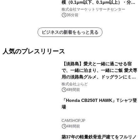
模（0.1μm以下、0.1μm以上）・分析
レポートを発表
株式会社マーケットリサーチセンター
36分前
ビジネスの新着をもっと見る
人気のプレスリリース
【淡路島】愛犬と一緒に過ごせる宿
で、一緒に泊まり、一緒にご飯 愛犬専
用の淡路島グルメ、ドッグランにミニ
1
プール グランピングとトレーラーハウ
株式会社ぷらど
スの2施設で
4時間前
「Honda CB250T HAWK」Tシャツ登
場
2
CAMSHOP.JP
4時間前
築37年の軽量鉄骨造戸建てをフルリノ