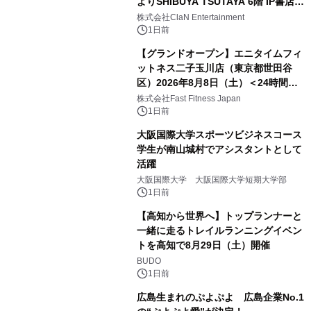
よりSHIBUYA TSUTAYA 6階 IP書店で
開催決定！！
株式会社ClaN Entertainment
1日前
【グランドオープン】エニタイムフィ
ットネス二子玉川店（東京都世田谷
区）2026年8月8日（土）＜24時間年
中無休のフィットネスジム＞
株式会社Fast Fitness Japan
1日前
大阪国際大学スポーツビジネスコース
学生が南山城村でアシスタントとして
活躍
大阪国際大学 大阪国際大学短期大学部
1日前
【高知から世界へ】トップランナーと
一緒に走るトレイルランニングイベン
トを高知で8月29日（土）開催
BUDO
1日前
広島生まれのぷよぷよ 広島企業No.1