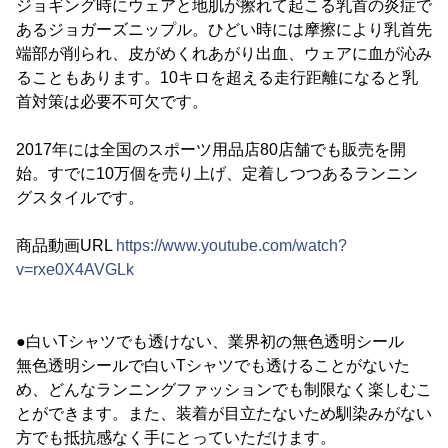
ジョギング時にウェアと地肌が擦れて起こる乳首の炎症で
あるジョガーズニップル。ひどい時には摩擦により乳首先
端部が削られ、皮がめくれあがり出血、ウェアに血が沁み
ることもあります。10キロを超える走行距離になると乳
首対策は必要不可欠です。
2017年には全国のスポーツ用品店80店舗でも販売を開
始。すでに10万個を売り上げ、定着しつつあるランニン
グスタイルです。
商品動画URL
https://www.youtube.com/watch?
v=rxe0X4AVGLk
●白いTシャツでも透けない、業界初の無色透明シール
無色透明シールで白いTシャツでも透けることがないた
め、どんなランニングファッションでも制限なく楽しむこ
とができます。また、装着が目立たないため馴染みがない
方でも抵抗感なく手にとっていただけます。