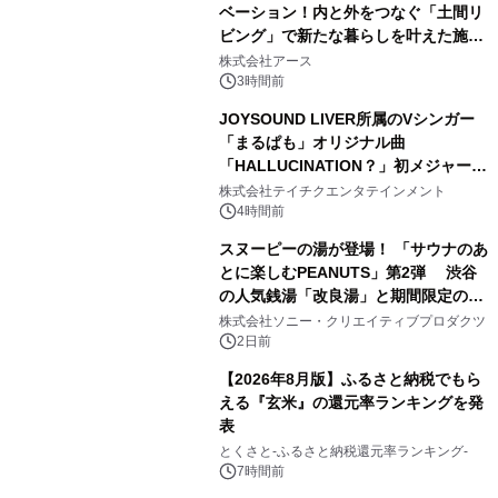
ベーション！内と外をつなぐ「土間リ
ビング」で新たな暮らしを叶えた施工
3
事例を株式会社アースが公開
株式会社アース
3時間前
JOYSOUND LIVER所属のVシンガー
「まるぱも」オリジナル曲
「HALLUCINATION？」初メジャー配
4
信リリース決定！
株式会社テイチクエンタテインメント
4時間前
スヌーピーの湯が登場！ 「サウナのあ
とに楽しむPEANUTS」第2弾 渋谷
の人気銭湯「改良湯」と期間限定のコ
5
ラボレーション サウナイキタイコラ
株式会社ソニー・クリエイティブプロダクツ
ボグッズも発売決定！
2日前
【2026年8月版】ふるさと納税でもら
える『玄米』の還元率ランキングを発
表
6
とくさと-ふるさと納税還元率ランキング-
7時間前