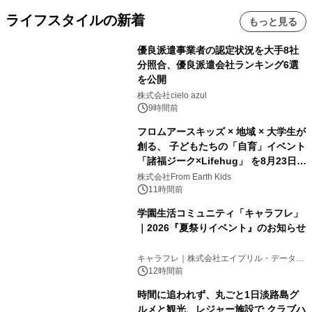
ライフスタイルの新着
もっと見る
優良派遣事業者の認定状況を大手8社
分照合、優良派遣会社ランキング6選
を公開
株式会社cielo azul
9時間前
フロムアースキッズ × 地域 × 大学生が
創る、 子どもたちの「自育」イベント
「諸福ジーク×Lifehug」 を8月23日
(日)開催
株式会社From Earth Kids
11時間前
学園生活コミュニティ「キャラフレ」
｜2026『夏祭りイベント』のお知らせ
キャラフレ｜株式会社エイプリル・データ・
デザインズ
12時間前
時間に追われず、丸ごと1日淡路島グ
ルメと観光、レジャー施設で クラブハ