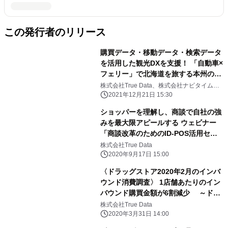
この発行者のリリース
購買データ・移動データ・検索データ
を活用した観光DXを支援！ 「自動車×
フェリー」で北海道を旅する本州の観
光客像を調査
株式会社True Data、株式会社ナビタイムジ
ャパン
2021年12月21日 15:30
ショッパーを理解し、商談で自社の強
みを最大限アピールする ウェビナー
「商談改革のためのID-POS活用セミ
ナー」無料開催 ～10月13日
株式会社True Data
(火)15:00スタート～
2020年9月17日 15:00
〈ドラッグストア2020年2月のインバ
ウンド消費調査〉 1店舗あたりのイン
バウンド購買金額が6割減少 ～ドラ
ッグストア国内消費全体は、 感染防止
株式会社True Data
対策商品の需要で16.1％増加～
2020年3月31日 14:00