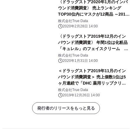
〈ドラッグストア2020年1月のインバ
ウンド消費調査〉 売上ランキング
TOP30位内にマスクが12商品 ～2018
年10月以来15か月ぶりに購買金額が前
株式会社True Data
年同月を上回る～
2020年2月28日 14:00
〈ドラッグストア2019年12月のイン
バウンド消費調査〉 年間1位は化粧品
「キュレル」のフェイスクリーム
2019年1月～12月のインバウンド消費
株式会社True Data
金額は前年比17.2％の減少
2020年1月31日 14:00
＜ドラッグストア2019年11月のイン
バウンド消費調査＞ 売上個数1位は5
ヶ月連続で「DHC 薬用リップクリー
ム」 ～1店舗あたりのインバウンド
株式会社True Data
消費購買金額は、 前年同月比16％減
2019年12月26日 14:00
少～
発行者のリリースをもっと見る