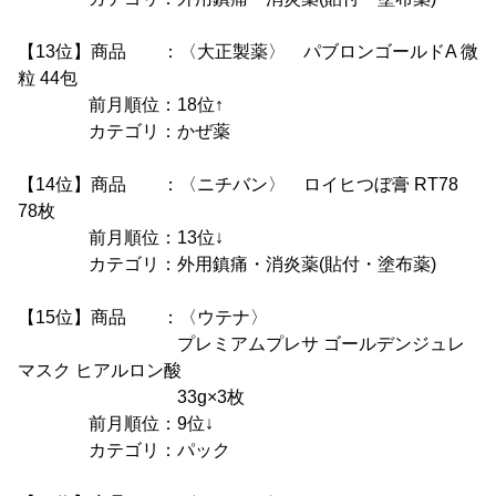
【13位】商品 ：〈大正製薬〉 パブロンゴールドA 微
粒 44包
前月順位：18位↑
カテゴリ：かぜ薬
【14位】商品 ：〈ニチバン〉 ロイヒつぼ膏 RT78
78枚
前月順位：13位↓
カテゴリ：外用鎮痛・消炎薬(貼付・塗布薬)
【15位】商品 ：〈ウテナ〉
プレミアムプレサ ゴールデンジュレ
マスク ヒアルロン酸
33g×3枚
前月順位：9位↓
カテゴリ：パック