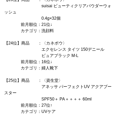
suisai ビューティクリアパウダーウォ
ッシュ
0.4g×32個
前月順位：21位↓
カテゴリ：洗顔料
【24位】商品 ：〈カネボウ〉
エクセレンス タイツ 150デニール
ピュアブラック M-L
前月順位：16位↓
カテゴリ：婦人靴下
【25位】商品 ：〈資生堂〉
アネッサ パーフェクトUV アクアブー
スター
SPF50＋ PA＋＋＋＋ 60ml
前月順位：27位↑
カテゴリ：UVケア