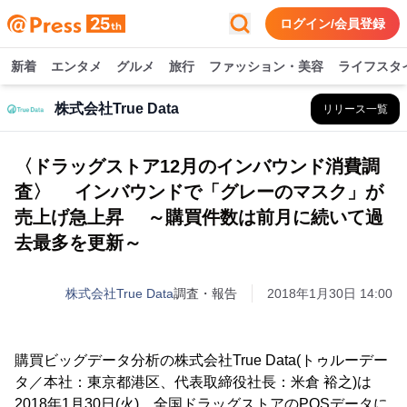
ログイン/会員登録
新着
エンタメ
グルメ
旅行
ファッション・美容
ライフスタ
株式会社True Data
リリース一覧
〈ドラッグストア12月のインバウンド消費調
査〉 インバウンドで「グレーのマスク」が
売上げ急上昇 ～購買件数は前月に続いて過
去最多を更新～
株式会社True Data
調査・報告
2018年1月30日 14:00
購買ビッグデータ分析の株式会社True Data(トゥルーデー
タ／本社：東京都港区、代表取締役社長：米倉 裕之)は
2018年1月30日(火)、全国ドラッグストアのPOSデータに