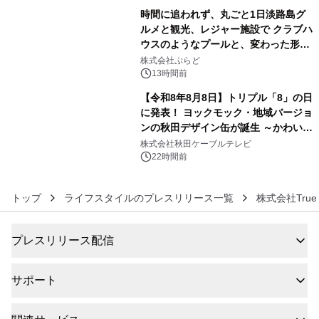
時間に追われず、丸ごと1日淡路島グ
ルメと観光、レジャー施設で クラブハ
ウスのようなプールと、変わった形の
5
サウナも 「THE BOXY AWAJI」のお
株式会社ぷらど
得な素泊まり連泊プランで
13時間前
【令和8年8月8日】トリプル「8」の日
に発表！ ヨックモック・地域バージョ
ンの秋田デザイン缶が誕生 ～かわいい
6
秋田犬の子犬と秋田の四季と名所を巡
株式会社秋田ケーブルテレビ
るパッケージ～ 9月1日(火)秋田県内で
22時間前
販売開始
トップ
ライフスタイルのプレスリリース一覧
株式会社True 
プレスリリース配信
サポート