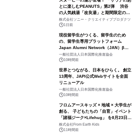
スヌーピーの湯が登場！ 「サウナのあ
とに楽しむPEANUTS」第2弾 渋谷
の人気銭湯「改良湯」と期間限定のコ
1
ラボレーション サウナイキタイコラ
株式会社ソニー・クリエイティブプロダクツ
ボグッズも発売決定！
1日前
現役留学生がつくる、留学生のため
の、留学生専用プラットフォーム
Japan Alumni Network（JAN）β版
2
をリリース
一般社団法人日本国際化推進協会
10時間前
世界とつながる、日本をひらく。 創立
13周年、JAPI公式Webサイトを全面
リニューアル
3
一般社団法人日本国際化推進協会
10時間前
フロムアースキッズ × 地域 × 大学生が
創る、 子どもたちの「自育」イベント
「諸福ジーク×Lifehug」 を8月23日
4
(日)開催
株式会社From Earth Kids
11時間前