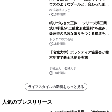
ウスのようなプールと、変わった形の
サウナも 「THE BOXY AWAJI」のお
株式会社ぷらど
得な素泊まり連泊プランで
13時間前
眠りづらさの正体──シリーズ第三回
浅い呼吸が"二酸化炭素過剰"を生み、
爆睡型の危険な眠りをつくる構造を解
説
トラタニ株式会社
18時間前
【名城大学】ボランティア協議会が熊
本地震で募金活動を実施
学校法人 名城大学
18時間前
ライフスタイルの新着をもっと見る
人気のプレスリリース