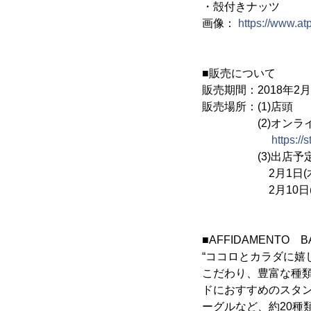
・殻付きナッツ
画像：
https://www.a
■販売について
販売期間：2018年2月1
販売場所：(1)店頭
(2)オンライ
https://
(3)出店予定
2月1日(木)・
2月10日(土)・
■AFFIDAMENTO 
“ココロとカラダに嬉
こだわり、豊富な種
ドにおすすめのスタ
ーグルなど、約20種