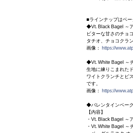
■ラインナップはベー
◆Vt. Black Bag
ビターな甘さのチョ
タチオ、チョコクラ
画像：
https://www.a
◆Vt. White Ba
生地に練りこまれた
ワイトクランチとピ
です。
画像：
https://www.a
◆バレンタインベーグル
【内容】
・Vt. Black Bag
・Vt. White Ba