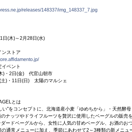
tpress.ne.jp/releases/148337/img_148337_7.jpg
日(木)～2月28日(水)
ンストア
store.affidamento.jp/
イベント
2日(金) 代官山朝市
11日(日) 太陽のマルシェ
BAGELとは
しい”をコンセプトに、北海道産小麦「ゆめちから」・天然酵
類のナッツやドライフルーツを贅沢に使用したベーグルの販売
ンダードベーグルから、女性に人気の甘めベーグル、お酒のお
類の通常メニューに加え、季節にあわせて2～3種類の新メニュ