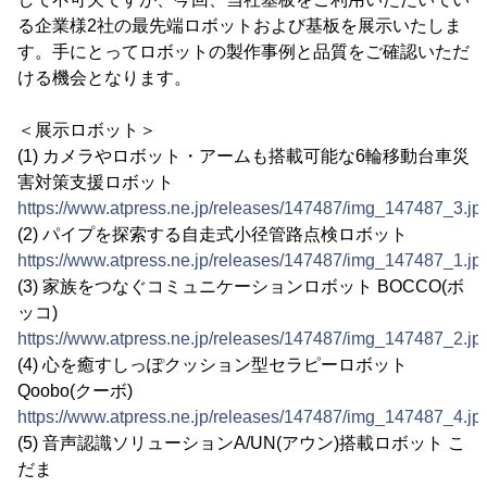
る企業様2社の最先端ロボットおよび基板を展示いたしま
す。手にとってロボットの製作事例と品質をご確認いただ
ける機会となります。
＜展示ロボット＞
(1) カメラやロボット・アームも搭載可能な6輪移動台車災
害対策支援ロボット
https://www.atpress.ne.jp/releases/147487/img_147487_3.jp
(2) パイプを探索する自走式小径管路点検ロボット
https://www.atpress.ne.jp/releases/147487/img_147487_1.jp
(3) 家族をつなぐコミュニケーションロボット BOCCO(ボ
ッコ)
https://www.atpress.ne.jp/releases/147487/img_147487_2.jp
(4) 心を癒すしっぽクッション型セラピーロボット
Qoobo(クーボ)
https://www.atpress.ne.jp/releases/147487/img_147487_4.jp
(5) 音声認識ソリューションA/UN(アウン)搭載ロボット こ
だま