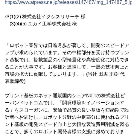
https://www.atpress.ne.jp/releases/147487/img_147487_5.jp
※(1)(2) 株式会社イクシスリサーチ 様
(3)(4)(5) ユカイ工学株式会社 様
「ロボット業界では日進月歩が著しく、開発のスピードア
ップが求められています。その中枢部分を受け持つプリン
ト基板では、搭載製品の小型軽量化や高密度化に対応でき
ることが大事です。お客様と連携して、一層の技術向上と
市場の拡大に貢献してまいります。」(当社 田坂 正樹 代
表取締役)
プリント基板のネット通販国内シェアNo.1の株式会社ピ
ーバンドットコムでは、「開発環境をイノベーションす
る」をスローガンに、安価で品質の良い基板を短納期で設
計者へお届けし、ロボット分野の中枢部分に使われるプリ
ント基板の開発スピード向上と大幅な製造費用削減を図る
ことで、多くのロボット開発者様の支援に努めておりま