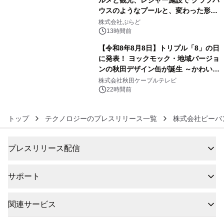
ウスのようなプールと、変わった形の
5
サウナも 「THE BOXY AWAJI」のお
株式会社ぷらど
得な素泊まり連泊プランで
13時間前
【令和8年8月8日】トリプル「8」の日
に発表！ ヨックモック・地域バージョ
ンの秋田デザイン缶が誕生 ～かわいい
6
秋田犬の子犬と秋田の四季と名所を巡
株式会社秋田ケーブルテレビ
るパッケージ～ 9月1日(火)秋田県内で
22時間前
販売開始
トップ
テクノロジーのプレスリリース一覧
株式会社ピーバ
プレスリリース配信
サポート
関連サービス