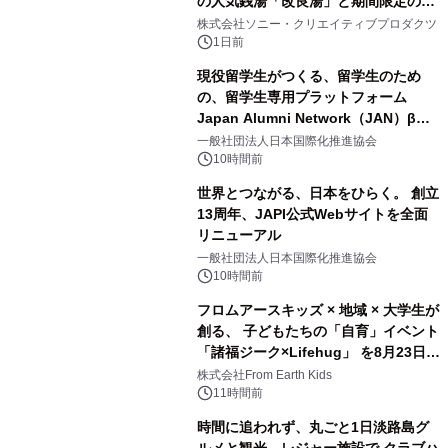
の人気銭湯「改良湯」と期間限定のコ
1
ラボレーション サウナイキタイコラ
株式会社ソニー・クリエイティブプロダクツ
ボグッズも発売決定！
1日前
現役留学生がつくる、留学生のため
の、留学生専用プラットフォーム
Japan Alumni Network（JAN）β版
2
をリリース
一般社団法人日本国際化推進協会
10時間前
世界とつながる、日本をひらく。 創立
13周年、JAPI公式Webサイトを全面
リニューアル
3
一般社団法人日本国際化推進協会
10時間前
フロムアースキッズ × 地域 × 大学生が
創る、 子どもたちの「自育」イベント
「諸福ジーク×Lifehug」 を8月23日
4
(日)開催
株式会社From Earth Kids
11時間前
時間に追われず、丸ごと1日淡路島グ
ルメと観光、レジャー施設で クラブハ