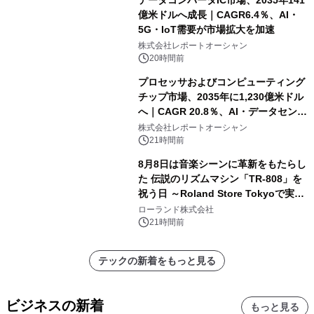
億米ドルへ成長｜CAGR6.4％、AI・
5G・IoT需要が市場拡大を加速
株式会社レポートオーシャン
20時間前
プロセッサおよびコンピューティング
チップ市場、2035年に1,230億米ドル
へ｜CAGR 20.8％、AI・データセンタ
ー需要が成長を牽引
株式会社レポートオーシャン
21時間前
8月8日は音楽シーンに革新をもたらし
た 伝説のリズムマシン「TR-808」を
祝う日 ～Roland Store Tokyoで実機
を展示しての 記念キャンペーンを開
ローランド株式会社
催 英国ラジオ「NTS」の 特別プログ
21時間前
ラムや、「TR-808」を愛する伝説的
アーティストを フィーチャーしたアニ
テックの新着をもっと見る
メーションを公開～
ビジネスの新着
もっと見る