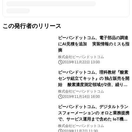
この発行者のリリース
ピーバンドットコム、電子部品の調達
にAI見積を追加 実装情報のミスも指
摘
株式会社ピーバンドットコム
2019年11月22日 13:00
ピーバンドットコム、理科教材『酸素
センサ組立てキット』の 独占販売を開
始 酸素濃度測定領域が2倍、繰り返
し使用ができ材料費の削減に
株式会社ピーバンドットコム
2019年11月14日 16:00
ピーバンドットコム、デジタルトラン
スフォーメーションの オロと業務提携
で、サービス運用まで含めた IoT機器
開発ソリューションを展開
株式会社ピーバンドットコム
2019年11月7日 11:30