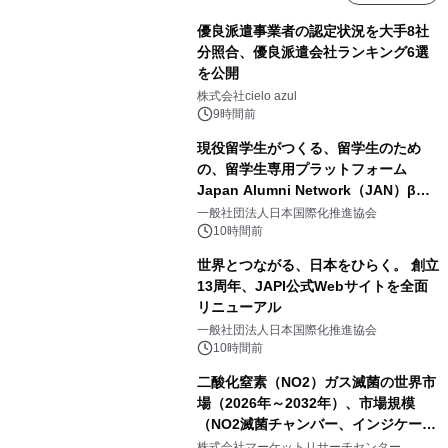
優良派遣事業者の認定状況を大手8社
分照合、優良派遣会社ランキング6選
を公開
株式会社cielo azul
9時間前
現役留学生がつくる、留学生のため
の、留学生専用プラットフォーム
Japan Alumni Network（JAN）β版
をリリース
一般社団法人日本国際化推進協会
10時間前
世界とつながる、日本をひらく。 創立
13周年、JAPI公式Webサイトを全面
リニューアル
一般社団法人日本国際化推進協会
10時間前
二酸化窒素（NO2）ガス滅菌の世界市
場（2026年～2032年）、市場規模
（NO2滅菌チャンバー、インジケータ
ーおよびモニタリングシステム、その
株式会社マーケットリサーチセンター