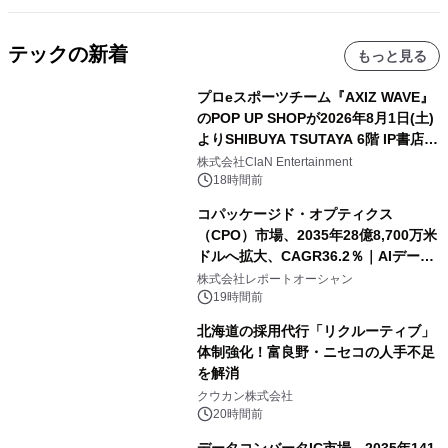
テックの新着
もっと見る
プロeスポーツチーム『AXIZ WAVE』
のPOP UP SHOPが2026年8月1日(土)
よりSHIBUYA TSUTAYA 6階 IP書店で
開催決定！！
株式会社ClaN Entertainment
18時間前
コパッケージド・オプティクス
（CPO）市場、2035年28億8,700万米
ドルへ拡大、CAGR36.2％｜AIデータ
センター・高速光通信需要が成長を加
株式会社レポートオーシャン
速
19時間前
北海道の採用代行「リクルーティブ」
体制強化！富良野・ニセコの人手不足
を解消
クウカン株式会社
20時間前
データコンバータIC市場、2035年141