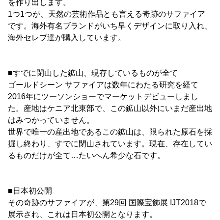
を作り出します。
1つ1つが、天然の芸術作品とも言える奇跡のサファイア
です。海外有名ブランドがいち早くデザインに取り入れ、
海外セレブ達が購入しています。
■すでに閉山した鉱山、現存しているものが全て
ゴールドシーン サファイアは数年にわたる研究を経て
2016年にツーソンショーでマーケットデビューしまし
た。産地はケニア北東部で、この鉱山以外にいまだ産出地
はみつかっていません。
世界で唯一の産出地であるこの鉱山は、限られた原石を採
掘し終わり、すでに閉山されています。現在、存在してい
るものだけが全て…たいへん希少な石です。
■日本初公開
その奇跡のサファイアが、第29回 国際宝飾展 IJT2018で
展示され、これは日本初公開となります。