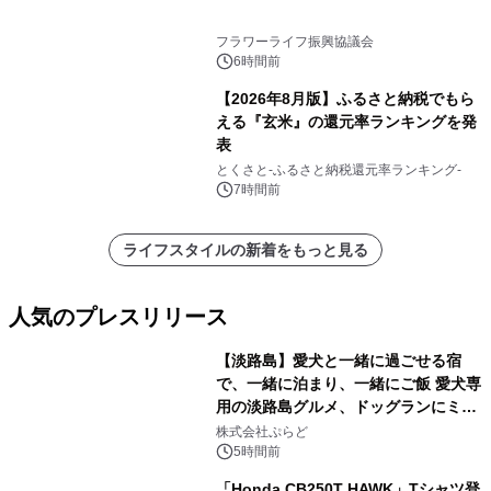
フラワーライフ振興協議会
6時間前
【2026年8月版】ふるさと納税でもら
える『玄米』の還元率ランキングを発
表
とくさと-ふるさと納税還元率ランキング-
7時間前
ライフスタイルの新着をもっと見る
人気のプレスリリース
【淡路島】愛犬と一緒に過ごせる宿
で、一緒に泊まり、一緒にご飯 愛犬専
用の淡路島グルメ、ドッグランにミニ
1
プール グランピングとトレーラーハウ
株式会社ぷらど
スの2施設で
5時間前
「Honda CB250T HAWK」Tシャツ登