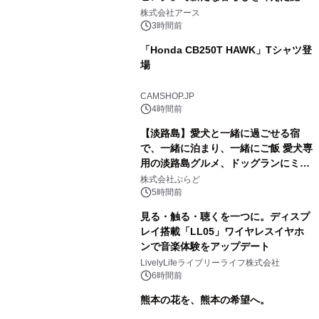
事例を株式会社アースが公開
株式会社アース
3時間前
「Honda CB250T HAWK」Tシャツ登
場
CAMSHOP.JP
4時間前
【淡路島】愛犬と一緒に過ごせる宿
で、一緒に泊まり、一緒にご飯 愛犬専
用の淡路島グルメ、ドッグランにミニ
プール グランピングとトレーラーハウ
株式会社ぷらど
スの2施設で
5時間前
見る・触る・聴くを一つに。ディスプ
レイ搭載「LL05」ワイヤレスイヤホ
ンで音楽体験をアップデート
LivelyLifeライブリーライフ株式会社
6時間前
熊本の花を、熊本の希望へ。