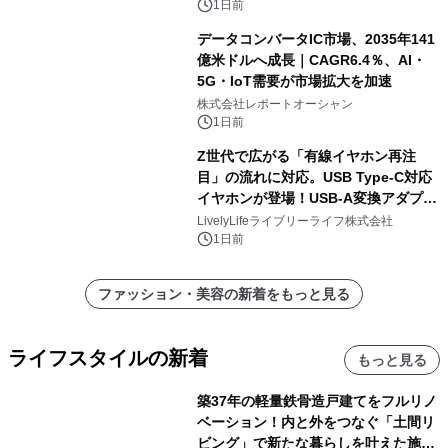
1日前
データコンバータIC市場、2035年141
億米ドルへ成長｜CAGR6.4％、AI・
5G・IoT需要が市場拡大を加速
株式会社レポートオーシャン
1日前
Z世代で広がる「有線イヤホン再注
目」の流れに対応。USB Type-C対応
イヤホンが登場！USB-A変換アダプタ
ー付きでスマホからパソコンまで幅広
LivelyLifeライブリーライフ株式会社
く活用可能
1日前
ファッション・美容の新着をもっと見る
ライフスタイルの新着
もっと見る
築37年の軽量鉄骨造戸建てをフルリノ
ベーション！内と外をつなぐ「土間リ
ビング」で新たな暮らしを叶えた施工