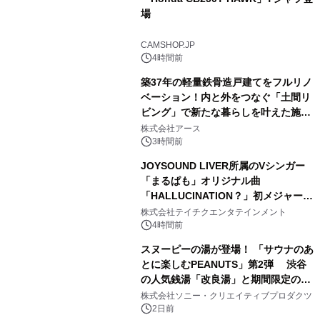
場
2
CAMSHOP.JP
4時間前
築37年の軽量鉄骨造戸建てをフルリノ
ベーション！内と外をつなぐ「土間リ
ビング」で新たな暮らしを叶えた施工
3
事例を株式会社アースが公開
株式会社アース
3時間前
JOYSOUND LIVER所属のVシンガー
「まるぱも」オリジナル曲
「HALLUCINATION？」初メジャー配
4
信リリース決定！
株式会社テイチクエンタテインメント
4時間前
スヌーピーの湯が登場！ 「サウナのあ
とに楽しむPEANUTS」第2弾 渋谷
の人気銭湯「改良湯」と期間限定のコ
5
ラボレーション サウナイキタイコラ
株式会社ソニー・クリエイティブプロダクツ
ボグッズも発売決定！
2日前