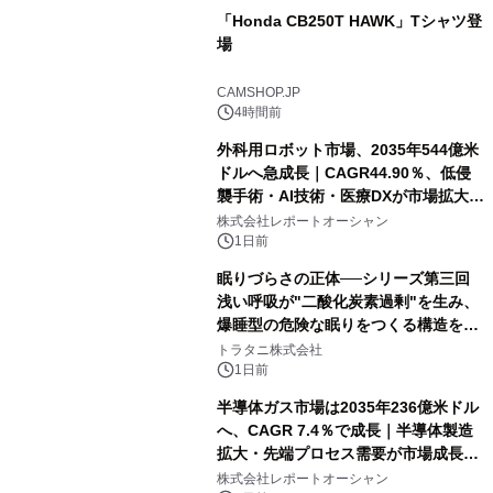
「Honda CB250T HAWK」Tシャツ登
場
CAMSHOP.JP
4時間前
外科用ロボット市場、2035年544億米
ドルへ急成長｜CAGR44.90％、低侵
襲手術・AI技術・医療DXが市場拡大を
牽引
株式会社レポートオーシャン
1日前
眠りづらさの正体──シリーズ第三回
浅い呼吸が"二酸化炭素過剰"を生み、
爆睡型の危険な眠りをつくる構造を解
説
トラタニ株式会社
1日前
半導体ガス市場は2035年236億米ドル
へ、CAGR 7.4％で成長｜半導体製造
拡大・先端プロセス需要が市場成長を
加速
株式会社レポートオーシャン