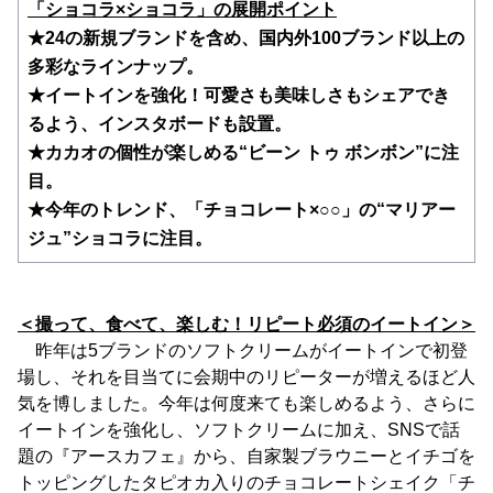
「ショコラ×ショコラ」の展開ポイント
★24の新規ブランドを含め、国内外100ブランド以上の
多彩なラインナップ。
★イートインを強化！可愛さも美味しさもシェアでき
るよう、インスタボードも設置。
★カカオの個性が楽しめる“ビーン トゥ ボンボン”に注
目。
★今年のトレンド、「チョコレート×○○」の“マリアー
ジュ”ショコラに注目。
＜撮って、食べて、楽しむ！リピート必須のイートイン＞
昨年は5ブランドのソフトクリームがイートインで初登
場し、それを目当てに会期中のリピーターが増えるほど人
気を博しました。今年は何度来ても楽しめるよう、さらに
イートインを強化し、ソフトクリームに加え、SNSで話
題の『アースカフェ』から、自家製ブラウニーとイチゴを
トッピングしたタピオカ入りのチョコレートシェイク「チ