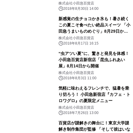
株式会社小田急百貨店
2018年8月30日 14:00
新感覚の生チョコかき氷も！暑さ続く
この夏こそ食べたい絶品スイーツ 「小
田急うまいものめぐり」8月29日から
開催
株式会社小田急百貨店
2018年8月17日 16:15
“虫アツい夏”に、驚きと発見を体感！
小田急百貨店新宿店「昆虫ふれあい
展」8月14日から開催
株式会社小田急百貨店
2018年8月3日 11:00
気軽に味わえるフレンチで、猛暑を乗
り切ろう！ 小田急新宿店『カフェ・ト
ロワグロ』の夏限定メニュー
株式会社小田急百貨店
2018年7月26日 13:00
百貨店が謎解きの舞台に！東京大学謎
解き制作集団が監修 「そして彼はいな