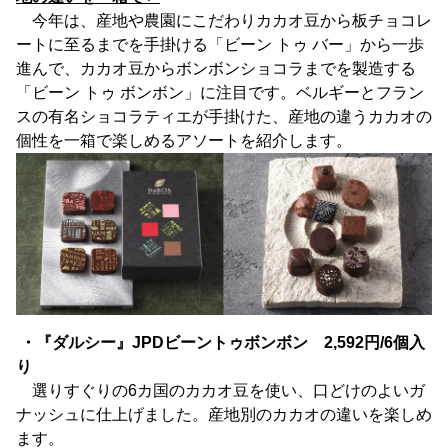
今年は、産地や農園にこだわりカカオ豆から板チョコレ
ートに至るまでを手掛ける「ビーン トゥ バー」から一歩
進んで、カカオ豆からボンボンショコラまでを製造する
「ビーン トゥ ボンボン」に注目です。ベルギーとフラン
スの有名ショコラティエが手掛けた、産地の違うカカオの
個性を一箱で楽しめるアソートを紹介します。
・『ダルシー』JPDビーントゥボンボン 2,592円/6個入
り
選りすぐりの6カ国のカカオ豆を使い、口どけのよいガ
ナッシュに仕上げました。産地別のカカオの違いを楽しめ
ます。