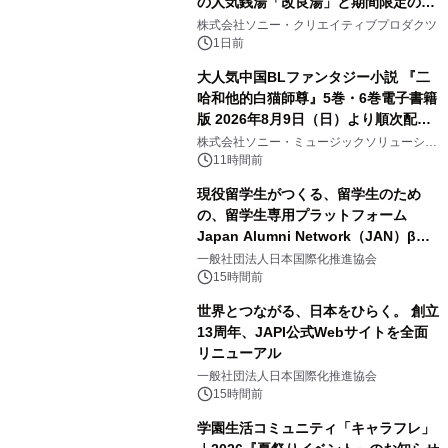
の人気銭湯「改良湯」と期間限定のコ
2
ラボレーション サウナイキタイコラ
株式会社ソニー・クリエイティブプロダクツ
ボグッズも発売決定！
1日前
大人気中国BLファンタジー小説 『二
哈和他的白猫師尊』5巻・6巻電子書籍
版 2026年8月9日（日）より順次配信
3
開始
株式会社ソニー・ミュージックソリューショ
ンズ
11時間前
現役留学生がつくる、留学生のため
の、留学生専用プラットフォーム
Japan Alumni Network（JAN）β版
4
をリリース
一般社団法人日本国際化推進協会
15時間前
世界とつながる、日本をひらく。 創立
13周年、JAPI公式Webサイトを全面
リニューアル
5
一般社団法人日本国際化推進協会
15時間前
学園生活コミュニティ「キャラフレ」