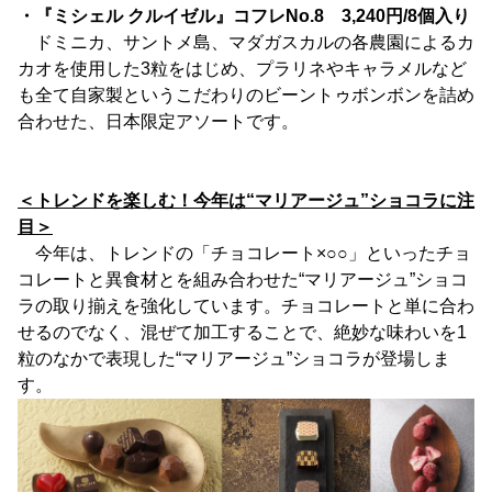
・『ミシェル クルイゼル』コフレNo.8 3,240円/8個入り
ドミニカ、サントメ島、マダガスカルの各農園によるカ
カオを使用した3粒をはじめ、プラリネやキャラメルなど
も全て自家製というこだわりのビーントゥボンボンを詰め
合わせた、日本限定アソートです。
＜トレンドを楽しむ！今年は“マリアージュ”ショコラに注
目＞
今年は、トレンドの「チョコレート×○○」といったチョ
コレートと異食材とを組み合わせた“マリアージュ”ショコ
ラの取り揃えを強化しています。チョコレートと単に合わ
せるのでなく、混ぜて加工することで、絶妙な味わいを1
粒のなかで表現した“マリアージュ”ショコラが登場しま
す。