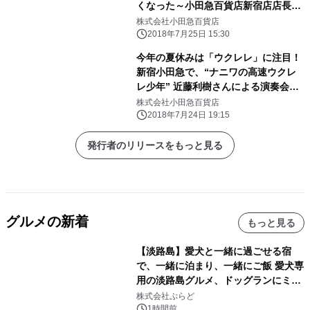
くなった～小田急百貨店新宿店店長失
踪事件～」開催
株式会社小田急百貨店
2018年7月25日 15:30
今年の夏休みは「ウクレレ」に注目！
新宿小田急で、“ナニワの高速ウクレ
レ少年” 近藤利樹さんによる演奏会を
開催します！
株式会社小田急百貨店
2018年7月24日 19:15
発行者のリリースをもっと見る
グルメの新着
もっと見る
【淡路島】愛犬と一緒に過ごせる宿
で、一緒に泊まり、一緒にご飯 愛犬専
用の淡路島グルメ、ドッグランにミニ
プール グランピングとトレーラーハウ
株式会社ぷらど
スの2施設で
1時間前