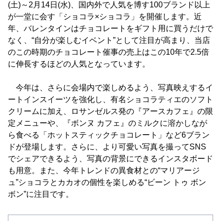
(土)～2月14日(水)、国内外で人気を博す100ブランド以上
が一堂に会す「ショコラ×ショコラ」を開催します。近
年、バレンタインはチョコレートをギフト用に買うだけで
なく、“自分が楽しむイベント”として注目が高まり、当店
のこの時期のチョコレート催事の売上はこの10年で2.5倍
に伸長するほどの人気となっています。
今年は、さらに会場内で楽しめるよう、写真映えするイ
ートインスイーツを強化し、有名ショコラティエのソフト
クリームに加え、ロサンゼルス発の『アースカフェ』の限
定メニューや、『ボンヌ カフェ』のミルクに溶かしなが
ら食べる「ホットスティックチョコレート」など6ブラン
ドが登場します。さらに、より可愛い写真を撮ってSNS
でシェアできるよう、写真の背景にできるインスタボード
も用意。また、今年トレンドの異食材との“マリアージ
ュ”ショコラとカカオの個性を楽しめる“ビーン トゥ ボン
ボン”に注目です。