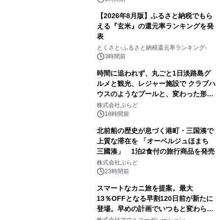
【2026年8月版】ふるさと納税でもら
える『玄米』の還元率ランキングを発
表
とくさと-ふるさと納税還元率ランキング-
3時間前
時間に追われず、丸ごと1日淡路島グ
ルメと観光、レジャー施設で クラブハ
ウスのようなプールと、変わった形の
サウナも 「THE BOXY AWAJI」のお
株式会社ぷらど
得な素泊まり連泊プランで
18時間前
北前船の歴史が息づく港町・三国湊で
上質な滞在を 「オーベルジュほまち
三國湊」 1泊2食付の旅行商品を発売
株式会社ぷらど
23時間前
スマートなカニ旅を提案。最大
13％OFFとなる早割120日前が新たに
登場。早めの計画でいつもと変わらぬ
大人の冬旅を。ー夕日ヶ浦温泉「佳松