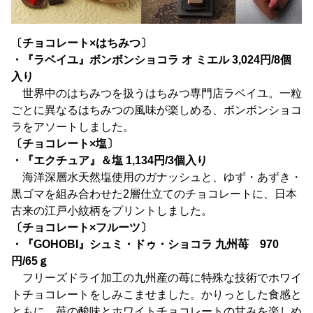
〔チョコレート×はちみつ〕
・『ラベイユ』ボンボンショコラ オ ミエル 3,024円/8個
入り
世界中のはちみつを扱うはちみつ専門店ラベイユ。一粒
ごとに異なるはちみつの風味が楽しめる、ボンボンショコ
ラをアソートしました。
〔チョコレート×塩〕
・『エクチュア』＆塩 1,134円/3個入り
海洋深層水天然塩使用のガナッシュと、ゆず・あずき・
黒ゴマを組み合わせた2層仕立てのチョコレートに、日本
古来の江戸小紋柄をプリントしました。
〔チョコレート×フルーツ〕
・『GOHOBI』シュミ・ドゥ・ショコラ 九州苺 970
円/65ｇ
フリーズドライ加工の九州産の苺に特殊な技術でホワイ
トチョコレートをしみこませました。かりっとした食感と
ともに、苺の酸味とホワイトチョコレートの甘みを楽しめ