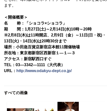
ます。
＜開催概要＞
名 称：「ショコラ×ショコラ」
期 間：1月27日(土)～2月14日(水)10時～20時
※2月8日(木)は11時開店、2月9日（金）～11日(日・祝)・
13日(火)・14日(水)は20時30分まで
場所：小田急百貨店新宿店本館11階催物場
所在地：東京都新宿区西新宿１―１―３
アクセス：新宿駅西口すぐ
TEL：03―3342―1111（大代表）
URL：
http://www.odakyu-dept.co.jp/
すべての画像