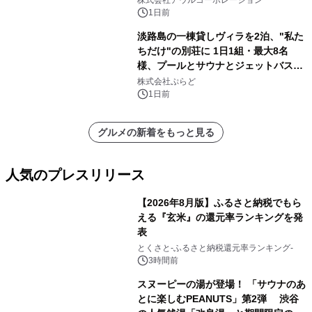
株式会社アウルコーポレーション
苑 別邸ふうか」ー
1日前
淡路島の一棟貸しヴィラを2泊、"私た
ちだけ"の別荘に 1日1組・最大8名
様、プールとサウナとジェットバス付
きで Villa Mon Temps AWAJIの連泊
株式会社ぷらど
素泊りプラン
1日前
グルメの新着をもっと見る
人気のプレスリリース
【2026年8月版】ふるさと納税でもら
える『玄米』の還元率ランキングを発
表
1
とくさと-ふるさと納税還元率ランキング-
3時間前
スヌーピーの湯が登場！ 「サウナのあ
とに楽しむPEANUTS」第2弾 渋谷